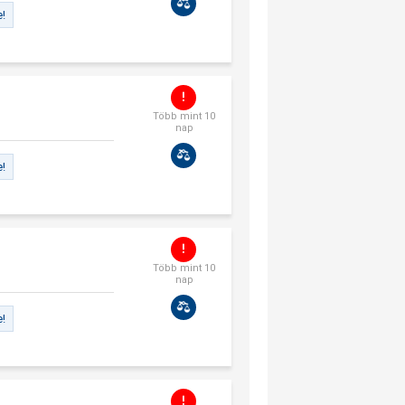
e!
Több mint 10
nap
e!
Több mint 10
nap
e!