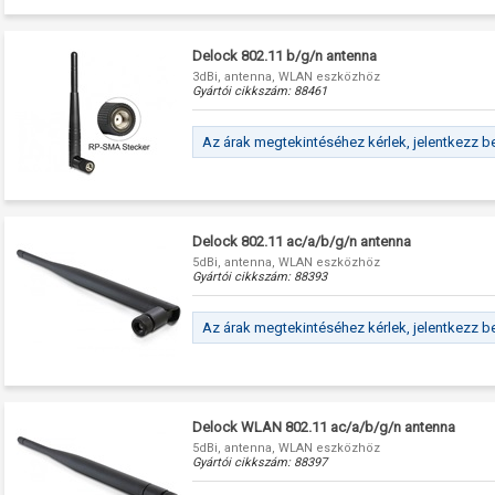
Delock 802.11 b/g/n antenna
3dBi, antenna, WLAN eszközhöz
Gyártói cikkszám:
88461
Az árak megtekintéséhez kérlek, jelentkezz b
Delock 802.11 ac/a/b/g/n antenna
5dBi, antenna, WLAN eszközhöz
Gyártói cikkszám:
88393
Az árak megtekintéséhez kérlek, jelentkezz b
Delock WLAN 802.11 ac/a/b/g/n antenna
5dBi, antenna, WLAN eszközhöz
Gyártói cikkszám:
88397