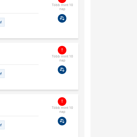
Több mint 10
nap
e!
Több mint 10
nap
e!
Több mint 10
nap
e!