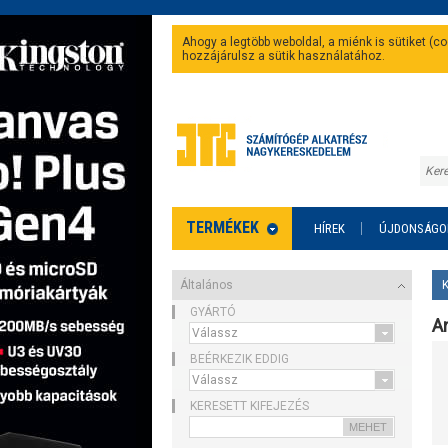
Ahogy a legtöbb weboldal, a miénk is sütiket (
hozzájárulsz a sütik használatához.
TERMÉKEK
HÍREK
ÚJDONSÁGO
Általános
GYÁRTÓ
A
BEÉRKEZIK EDDIG
KERESETT KIFEJEZÉS