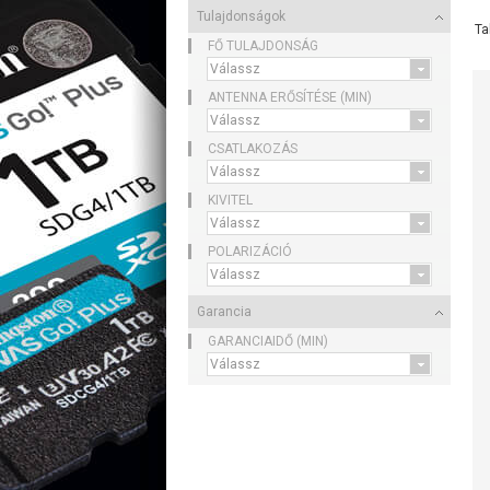
Tulajdonságok
Ta
FŐ TULAJDONSÁG
ANTENNA ERŐSÍTÉSE (MIN)
CSATLAKOZÁS
KIVITEL
POLARIZÁCIÓ
Garancia
GARANCIAIDŐ (MIN)