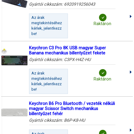
Gyártói cikkszám:
6920919256043
Az árak
megtekintéséhez
Raktáron
kérlek, jelentkezz
be!
Keychron C3 Pro 8K USB magyar Super
Banana mechanikus billentyűzet fekete
Gyártói cikkszám:
C3PX-H4Z-HU
Az árak
megtekintéséhez
Raktáron
kérlek, jelentkezz
be!
Keychron B6 Pro Bluetooth / vezeték nélküli
magyar Scissor Switch mechanikus
billentyűzet fehér
Gyártói cikkszám:
B6P-K8-HU
Az árak