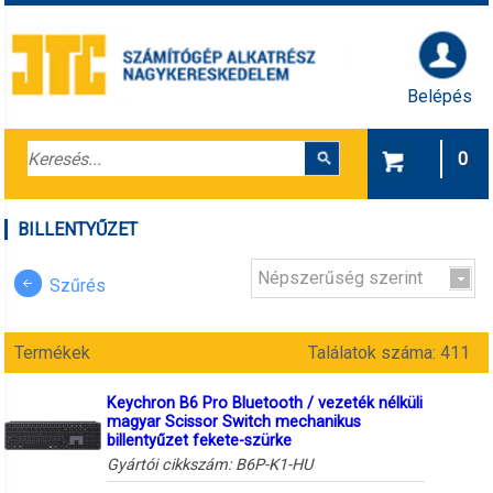
Belépés
0
BILLENTYŰZET
Népszerűség szerint
Szűrés
Termékek
Találatok száma: 411
Keychron B6 Pro Bluetooth / vezeték nélküli
magyar Scissor Switch mechanikus
billentyűzet fekete-szürke
Gyártói cikkszám:
B6P-K1-HU