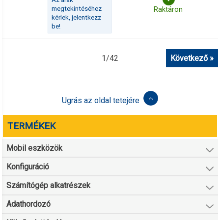
megtekintéséhez
Raktáron
kérlek, jelentkezz
be!
1
/
42
Következő »
Ugrás az oldal tetejére
TERMÉKEK
Mobil eszközök
Konfiguráció
Számítógép alkatrészek
Adathordozó