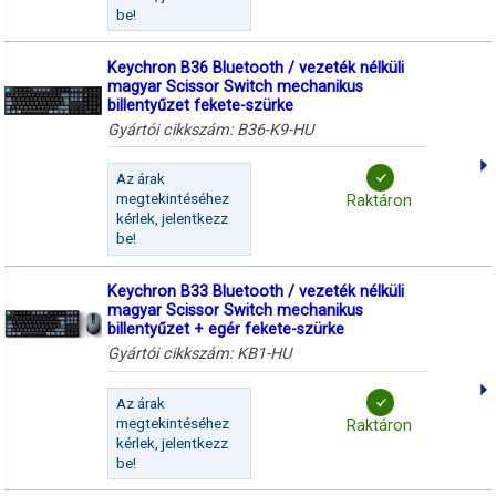
be!
Keychron B36 Bluetooth / vezeték nélküli
magyar Scissor Switch mechanikus
billentyűzet fekete-szürke
Gyártói cikkszám:
B36-K9-HU
Az árak
megtekintéséhez
Raktáron
kérlek, jelentkezz
be!
Keychron B33 Bluetooth / vezeték nélküli
magyar Scissor Switch mechanikus
billentyűzet + egér fekete-szürke
Gyártói cikkszám:
KB1-HU
Az árak
megtekintéséhez
Raktáron
kérlek, jelentkezz
be!