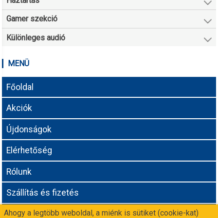
Háztartás
Gamer szekció
Különleges audió
MENÜ
Főoldal
Akciók
Újdonságok
Elérhetőség
Rólunk
Szállítás és fizetés
Ahogy a legtöbb weboldal, a miénk is sütiket (cookie-kat)
Adatvédelmi tájékoztató