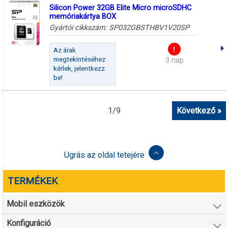
Silicon Power 32GB Elite Micro microSDHC
memóriakártya BOX
Gyártói cikkszám:
SP032GBSTHBV1V20SP
Az árak
megtekintéséhez
3 nap
kérlek, jelentkezz
be!
1
/
9
Következő »
Ugrás az oldal tetejére
TERMÉKEK
Mobil eszközök
Konfiguráció