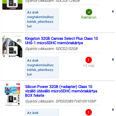
Gyártói cikkszám:
SDCS3/128GB
Az árak
megtekintéséhez
Raktáron
kérlek, jelentkezz
be!
Kingston 32GB Canvas Select Plus Class 10
UHS-1 microSDHC memóriakártya
Gyártói cikkszám:
SDCS2/32GB
Az árak
megtekintéséhez
+2 nap
kérlek, jelentkezz
be!
Silicon Power 32GB (+adapter) Class 10
vízálló ütésálló microSDHC memóriakártya
BOX fekete
Gyártói cikkszám:
SP032GBSTH010V10SP
Az árak