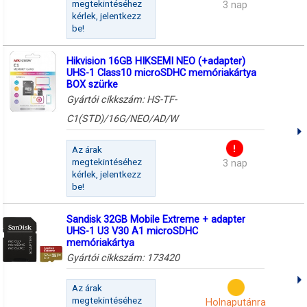
megtekintéséhez
3 nap
kérlek, jelentkezz
be!
Hikvision 16GB HIKSEMI NEO (+adapter)
UHS-1 Class10 microSDHC memóriakártya
BOX szürke
Gyártói cikkszám:
HS-TF-
C1(STD)/16G/NEO/AD/W
Az árak
megtekintéséhez
3 nap
kérlek, jelentkezz
be!
Sandisk 32GB Mobile Extreme + adapter
UHS-1 U3 V30 A1 microSDHC
memóriakártya
Gyártói cikkszám:
173420
Az árak
megtekintéséhez
Holnaputánra