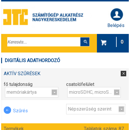
Belépés
0
DIGITÁLIS ADATHORDOZÓ
AKTÍV SZŰRÉSEK
fő tulajdonság
csatolófelület
memóriakártya
microSDHC, microSDXC
Népszerűség szerint
Szűrés
Termékek
Találatok száma: 87