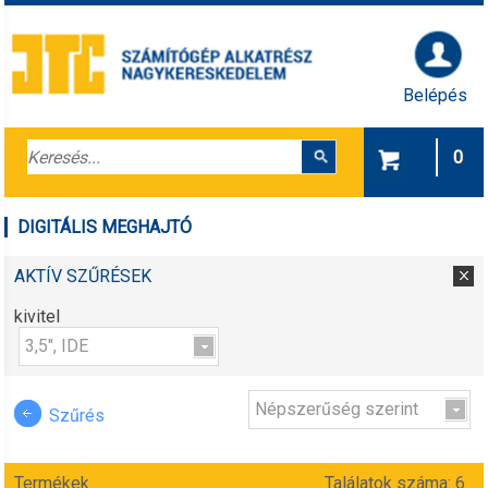
Belépés
0
DIGITÁLIS MEGHAJTÓ
AKTÍV SZŰRÉSEK
kivitel
3,5", IDE
Népszerűség szerint
Szűrés
Termékek
Találatok száma: 6