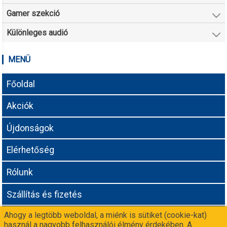
Gamer szekció
Különleges audió
MENÜ
Főoldal
Akciók
Újdonságok
Elérhetőség
Rólunk
Szállítás és fizetés
Ahogy a legtöbb weboldal, a miénk is sütiket (cookie-kat)
Adatvédelmi tájékoztató
használ a nagyobb felhasználói élmény érdekében. A