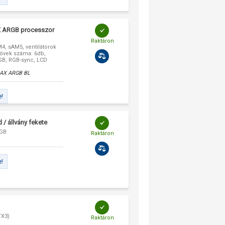
AX ARGB processzor
Raktáron
4, sAM5, ventilátorok
övek száma: 6db,
RGB, RGB-sync, LCD
AX ARGB BL
e!
/ állvány fekete
RGB
Raktáron
e!
TX3)
Raktáron