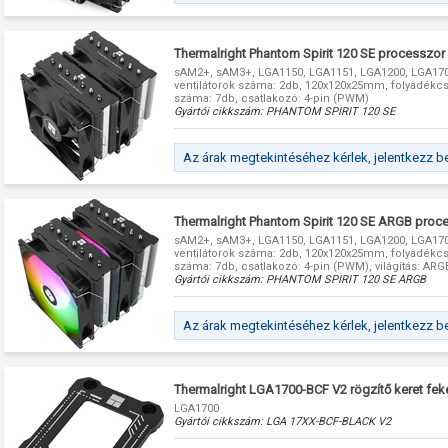
Thermalright Phantom Spirit 120 SE processzor
sAM2+, sAM3+, LGA1150, LGA1151, LGA1200, LGA170
ventilátorok száma: 2db, 120x120x25mm, folyadékc
száma: 7db, csatlakozó: 4-pin (PWM)
Gyártói cikkszám:
PHANTOM SPIRIT 120 SE
Az árak megtekintéséhez kérlek, jelentkezz b
Thermalright Phantom Spirit 120 SE ARGB proc
sAM2+, sAM3+, LGA1150, LGA1151, LGA1200, LGA170
ventilátorok száma: 2db, 120x120x25mm, folyadékc
száma: 7db, csatlakozó: 4-pin (PWM), világítás: AR
Gyártói cikkszám:
PHANTOM SPIRIT 120 SE ARGB
Az árak megtekintéséhez kérlek, jelentkezz b
Thermalright LGA1700-BCF V2 rögzítő keret fek
LGA1700
Gyártói cikkszám:
LGA 17XX-BCF-BLACK V2