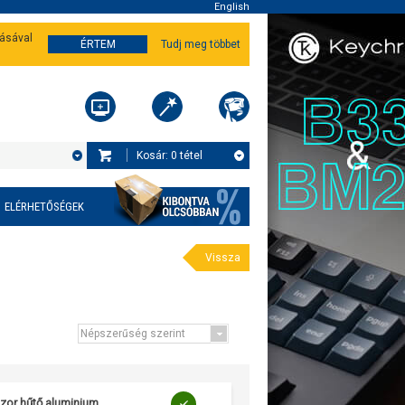
English
tásával
ÉRTEM
Tudj meg többet
Kosár:
0
tétel
ELÉRHETŐSÉGEK
Vissza
zor hűtő aluminium