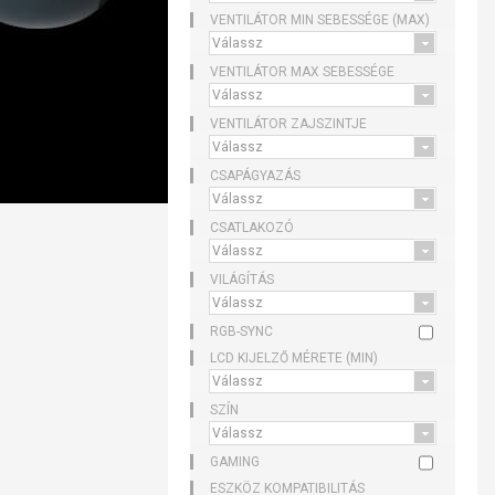
VENTILÁTOR MIN SEBESSÉGE (MAX)
VENTILÁTOR MAX SEBESSÉGE
VENTILÁTOR ZAJSZINTJE
CSAPÁGYAZÁS
CSATLAKOZÓ
VILÁGÍTÁS
RGB-SYNC
LCD KIJELZŐ MÉRETE (MIN)
SZÍN
GAMING
ESZKÖZ KOMPATIBILITÁS