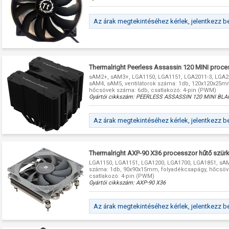
Az árak megtekintéséhez kérlek, jelentkezz b
Thermalright Peerless Assassin 120 MINI proce
sAM2+, sAM3+, LGA1150, LGA1151, LGA2011-3, LGA2
sAM4, sAM5, ventilátorok száma: 1db, 120x120x25m
hőcsövek száma: 6db, csatlakozó: 4-pin (PWM)
Gyártói cikkszám:
PEERLESS ASSASSIN 120 MINI BLA
Az árak megtekintéséhez kérlek, jelentkezz b
Thermalright AXP-90 X36 processzor hűtő szür
LGA1150, LGA1151, LGA1200, LGA1700, LGA1851, sAM
száma: 1db, 90x90x15mm, folyadékcsapágy, hőcsöv
csatlakozó: 4-pin (PWM)
Gyártói cikkszám:
AXP-90 X36
Az árak megtekintéséhez kérlek, jelentkezz b