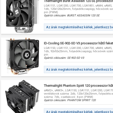
Thermalright Burst Assassin 120 SE processzor
LGA1151, LGA1200, LGA1700, LGA1851, sAM4, sAM5, 
1db, 120x120x25mm, folyadékcsapágy, hőcsövek szá
pin (PWM)
Gyártói cikkszám:
BURST ASSASSIN 120 SE
Az árak megtekintéséhez kérlek, jelentkezz b
ID-Cooling SE-902-SD V3 processzor hűtő feke
LGA1150, LGA1151, LGA1200, LGA1700, sAM4, sAM5, 
1db, 92x92x25mm, folyadékcsapágy, hőcsövek száma
pin
Gyártói cikkszám:
SE-902-SD V3
Az árak megtekintéséhez kérlek, jelentkezz b
Thermalright Phantom Spirit 120 processzor hű
sAM2+, sAM3+, LGA1150, LGA1151, LGA1200, LGA170
ventilátorok száma: 2db, 120x120x25mm, folyadékc
száma: 7db, csatlakozó: 4-pin (PWM)
Gyártói cikkszám:
PHANTOM SPIRIT 120
Az árak megtekintéséhez kérlek, jelentkezz b