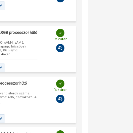
e!
 ARGB processzor hűtő
Raktáron
0, sAM4, sAM5,
sapágy, hőcsövek
GB, RGB-sync
E ARGB
e!
processzor hűtő
Raktáron
ventilátorok száma:
ma: 6db, csatlakozó: 4-
e!