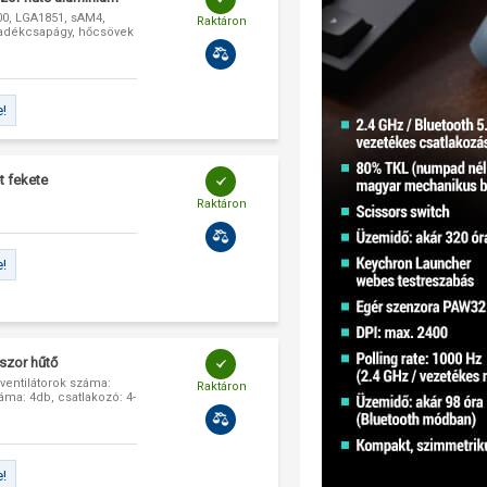
0, LGA1851, sAM4,
Raktáron
yadékcsapágy, hőcsövek
e!
t fekete
Raktáron
e!
szor hűtő
ventilátorok száma:
Raktáron
ma: 4db, csatlakozó: 4-
e!