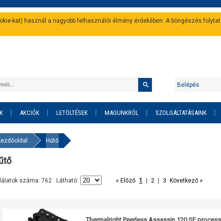
cookie-kat) használ a nagyobb felhasználói élmény érdekében. A böngészés folyta
Belépés
K
AKCIÓK
LETÖLTÉSEK
MAGUNKRÓL
SZOLGÁLTATÁSAINK
Kezdőoldal
Hűtő
űtő
lálatok száma: 762 Látható:
« Előző
1
|
2
|
3
Következő »
Thermalright Peerless Assassin 120 SE process