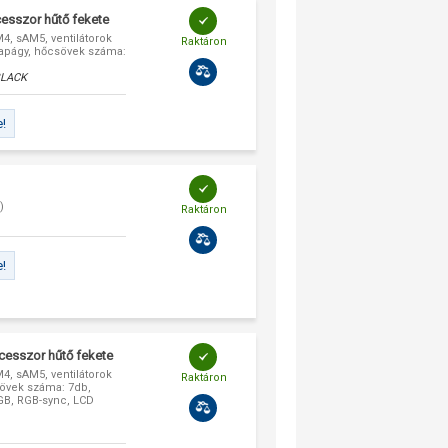
cesszor hűtő fekete
4, sAM5, ventilátorok
Raktáron
apágy, hőcsövek száma:
BLACK
e!
)
Raktáron
e!
cesszor hűtő fekete
4, sAM5, ventilátorok
Raktáron
övek száma: 7db,
RGB, RGB-sync, LCD