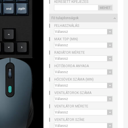
KERESETT KIFEJEZÉS
Fő tulajdonságok
FELHASZNÁLÁS
MAX TDP (MIN)
RADIÁTOR MÉRETE
HŰTŐBORDA ANYAGA
HŐCSÖVEK SZÁMA (MIN)
VENTILÁTOROK SZÁMA
VENTILÁTOR MÉRETE
VENTILÁTOR SZÍNE