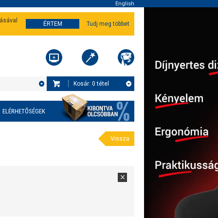
English
tásával
ÉRTEM
Tudj meg többet
Kosár:
0
tétel
ELÉRHETŐSÉGEK
Vissza