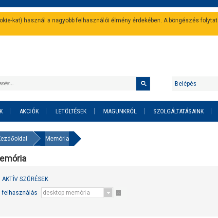
cookie-kat) használ a nagyobb felhasználói élmény érdekében. A böngészés folyta
Belépés
K
AKCIÓK
LETÖLTÉSEK
MAGUNKRÓL
SZOLGÁLTATÁSAINK
Kezdőoldal
Memória
emória
AKTÍV SZŰRÉSEK
felhasználás