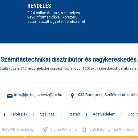
RENDELÉS
0-24 online áruház, személyes
vevőinformációkkal, korszerű
automatizált ügyviteli rendszerrel
Számítástechnikai disztribútor és nagykereskedés.
Csatlakozz
a JTC viszonteladói csapatához, a többi 1500 aktív kereskedőhöz, aki az el
info@jtc.hu
,
szerviz@jtc.hu
1033 Budapest, Szőlőkert utca 4/b.
Feltételek
Szállítás
Fizetés
Adatvédelem
Jogi 
|
NDESWEB Webdesign
Vision-Software
Vállalatirányítási Rendszer