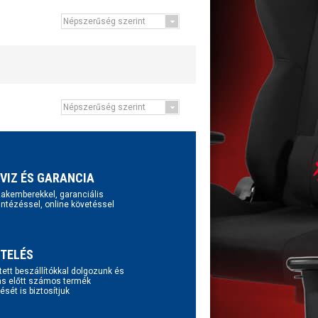
VIZ ÉS GARANCIA
szakemberekkel, garanciális
intézéssel, online követéssel
TELÉS
tett beszállítókkal dolgozunk és
ás előtt számos termék
ését is biztosítjuk