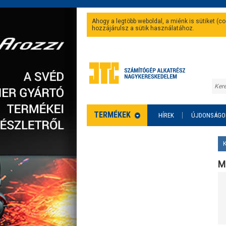
Ahogy a legtöbb weboldal, a miénk is sütiket (
hozzájárulsz a sütik használatához.
TERMÉKEK
HÍREK
ÚJDONSÁGO
M