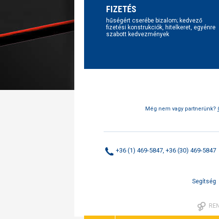
FIZETÉS
hűségért cserébe bizalom; kedvező
fizetési konstrukciók, hitelkeret, egyénre
szabott kedvezmények
Még nem vagy partnerünk?
+36 (1) 469-5847, +36 (30) 469-5847
Segítség
RE