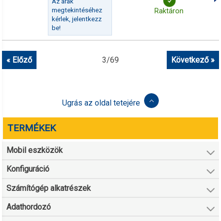
Az árak
megtekintéséhez
Raktáron
kérlek, jelentkezz
be!
« Előző
3
/
69
Következő »
Ugrás az oldal tetejére
TERMÉKEK
Mobil eszközök
Konfiguráció
Számítógép alkatrészek
Adathordozó