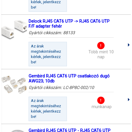
kérlek, jelentkezz
be!
Delock RJ45 CAT6 UTP -> RJ45 CAT6 UTP
F/F adapter fehér
Gyártói cikkszám:
88133
Az árak
megtekintéséhez
Több mint 10
kérlek, jelentkezz
nap
be!
Gembird RJ45 CAT6 UTP csatlakozó dugó
AWG23; 10db
Gyártói cikkszám:
LC-8P8C-002/10
Az árak
megtekintéséhez
munkanap
kérlek, jelentkezz
be!
Gembird RJ45 CAT6 UTP - RJ45 CAT6 UTP