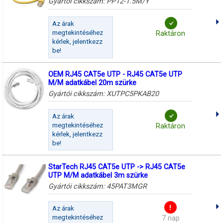
Gyártói cikkszám:
PP12-1.5M/Y
Az árak
megtekintéséhez
Raktáron
kérlek, jelentkezz
be!
OEM RJ45 CAT5e UTP - RJ45 CAT5e UTP
M/M adatkábel 20m szürke
Gyártói cikkszám:
XUTPC5PKAB20
Az árak
megtekintéséhez
Raktáron
kérlek, jelentkezz
be!
StarTech RJ45 CAT5e UTP -> RJ45 CAT5e
UTP M/M adatkábel 3m szürke
Gyártói cikkszám:
45PAT3MGR
Az árak
megtekintéséhez
7 nap