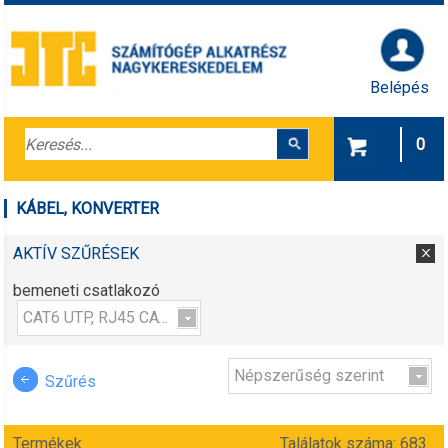
Belépés
0
KÁBEL, KONVERTER
AKTÍV SZŰRÉSEK
bemeneti csatlakozó
CAT6 UTP, RJ45 CAT5 UTP, RJ45 CAT5e fordított UTP, RJ45 CAT5e UTP, RJ45 CAT6 UTP
Népszerűség szerint
Szűrés
Termékek
Találatok száma: 683