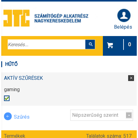
Belépés
0
HŰTŐ
AKTÍV SZŰRÉSEK
gaming
Népszerűség szerint
Szűrés
Termékek
Találatok száma: 517