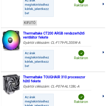
Az árak
megtekintéséhez
Raktáron
kérlek, jelentkezz
be!
KIFUTÓ
Thermaltake CT200 ARGB rendszerhűtő
ventilátor fekete
Gyártói cikkszám:
CL-F179-PL20SW-A
Az árak
megtekintéséhez
Raktáron
kérlek, jelentkezz
be!
Thermaltake TOUGHAIR 310 processzor
hűtő fekete
Gyártói cikkszám:
CL-P074-AL12BL-A
Az árak
megtekintéséhez
Raktáron
kérlek, jelentkezz