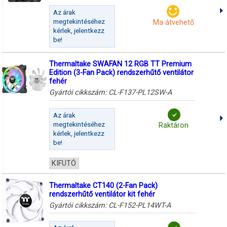
Az árak
megtekintéséhez
Ma átvehető
kérlek, jelentkezz
be!
Thermaltake SWAFAN 12 RGB TT Premium
Edition (3-Fan Pack) rendszerhűtő ventilátor
fehér
Gyártói cikkszám:
CL-F137-PL12SW-A
Az árak
megtekintéséhez
Raktáron
kérlek, jelentkezz
be!
KIFUTÓ
Thermaltake CT140 (2-Fan Pack)
rendszerhűtő ventilátor kit fehér
Gyártói cikkszám:
CL-F152-PL14WT-A