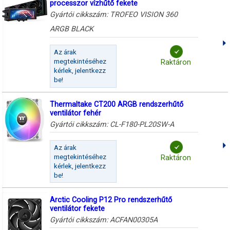
processzor vízhűtő fekete
Gyártói cikkszám:
TROFEO VISION 360
ARGB BLACK
Az árak
megtekintéséhez
Raktáron
kérlek, jelentkezz
be!
Thermaltake CT200 ARGB rendszerhűtő
ventilátor fehér
Gyártói cikkszám:
CL-F180-PL20SW-A
Az árak
megtekintéséhez
Raktáron
kérlek, jelentkezz
be!
Arctic Cooling P12 Pro rendszerhűtő
ventilátor fekete
Gyártói cikkszám:
ACFAN00305A