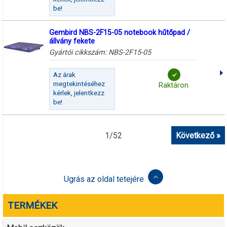
be!
Gembird NBS-2F15-05 notebook hűtőpad /
állvány fekete
Gyártói cikkszám:
NBS-2F15-05
Az árak
megtekintéséhez
Raktáron
kérlek, jelentkezz
be!
1
/
52
Következő »
Ugrás az oldal tetejére
TERMÉKEK