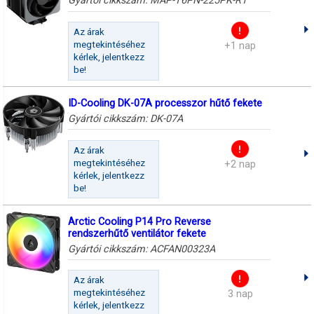
Gyártói cikkszám:
MAP-T6PN-225PK-R1
Az árak
megtekintéséhez
+1 nap
kérlek, jelentkezz
be!
ID-Cooling DK-07A processzor hűtő fekete
Gyártói cikkszám:
DK-07A
Az árak
megtekintéséhez
+2 nap
kérlek, jelentkezz
be!
Arctic Cooling P14 Pro Reverse
rendszerhűtő ventilátor fekete
Gyártói cikkszám:
ACFAN00323A
Az árak
megtekintéséhez
3 nap
kérlek, jelentkezz