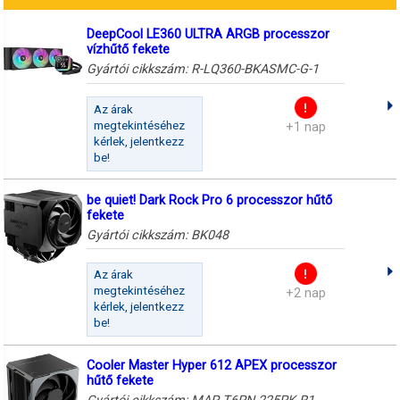
DeepCool LE360 ULTRA ARGB processzor
vízhűtő fekete
Gyártói cikkszám:
R-LQ360-BKASMC-G-1
Az árak
megtekintéséhez
+1 nap
kérlek, jelentkezz
be!
be quiet! Dark Rock Pro 6 processzor hűtő
fekete
Gyártói cikkszám:
BK048
Az árak
megtekintéséhez
+2 nap
kérlek, jelentkezz
be!
Cooler Master Hyper 612 APEX processzor
hűtő fekete