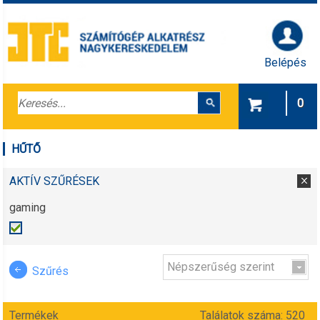
Belépés
0
HŰTŐ
AKTÍV SZŰRÉSEK
gaming
Népszerűség szerint
Szűrés
Termékek
Találatok száma: 520