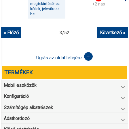
megtekintéséhez
+2 nap
kérlek, jelentkezz
be!
« Előző
3
/
52
Következő »
Ugrás az oldal tetejére
TERMÉKEK
Mobil eszközök
Konfiguráció
Számítógép alkatrészek
Adathordozó