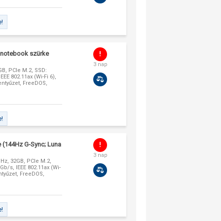
e!
notebook szürke
3 nap
6GB, PCIe M.2, SSD:
EE 802.11ax (Wi-Fi 6),
lentyűzet, FreeDOS,
e!
 (144Hz G-Sync; Luna
3 nap
GHz, 32GB, PCIe M.2,
b/s, IEEE 802.11ax (Wi-
entyűzet, FreeDOS,
e!