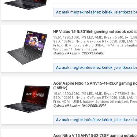
Az árak megtekintéséhez kérlek, jelentkezz b
HP Victus 15-fb3016nh gaming notebook ezüst
15,6", 1920x1080, IPS LED, AMD, Ryzen 5 240, 6×, 3,5
SSD: 1024GB, Nvidia, GeForce RTX 5050, 8GB, LAN: 1G
Fi 6E), HDMI, DisplayPort, USB-C, TPM, háttérvilágítás
Windows 11 Home, magyar
Gyártói cikkszám:
C92XXEA#AKC
Az árak megtekintéséhez kérlek, jelentkezz b
Acer Aspire Nitro 15 ANV15-41-R3XP gaming n
(165Hz)
15,6", 1920x1080, IPS LED, AMD, Ryzen 7 7735HS, 8×,
SSD: 1024GB, Nvidia, GeForce RTX 4050, 6GB, LAN: 1G
Fi 6), HDMI, USB4, háttérvilágításos billentyűzet, F
Gyártói cikkszám:
NH.QSGEU.00M
Az árak megtekintéséhez kérlek, jelentkezz b
Acer Nitro V 15 ANV15-52-73GF gaming notebo