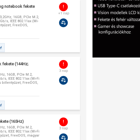
g notebook fekete
+1 nap
 3,2GHz, 16GB, PCIe M.2,
b/s, IEEE 802.11ax (Wi-
entyűzet, FreeDOS,
e!
fekete (144Hz;
3 nap
GHz, 16GB, PCIe M.2,
/s, IEEE 802.11ax (Wi-Fi
s billentyűzet, FreeDOS,
e!
kete (165Hz)
8GHz, 16GB, PCIe M.2,
3 nap
/s, IEEE 802.11ax (Wi-Fi
ntyűzet, FreeDOS, magyar