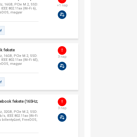
GHz, 16GB, PCIe M.2, SSD:
+1 nap
EEE 802.11ax (Wi-Fi 6),
reeDOS, magyar
e!
k fekete
Hz, 16GB, PCIe M.2, SSD:
3 nap
EEE 802.11ax (Wi-Fi 6E),
reeDOS, magyar
e!
book fekete (165Hz;
3 nap
Hz, 32GB, PCIe M.2, SSD:
/s, IEEE 802.11ax (Wi-Fi
s billentyűzet, FreeDOS,