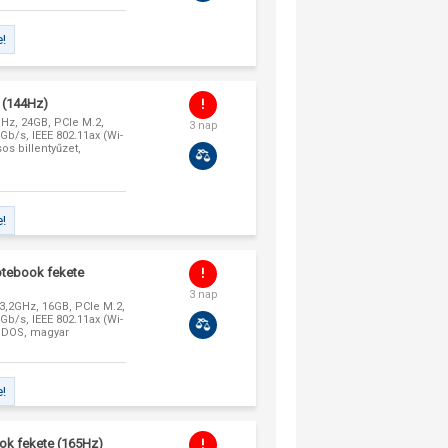
e!
 (144Hz)
GHz, 24GB, PCIe M.2,
3 nap
b/s, IEEE 802.11ax (Wi-
os billentyűzet,
e!
otebook fekete
3 nap
 3,2GHz, 16GB, PCIe M.2,
b/s, IEEE 802.11ax (Wi-
reeDOS, magyar
e!
ok fekete (165Hz)