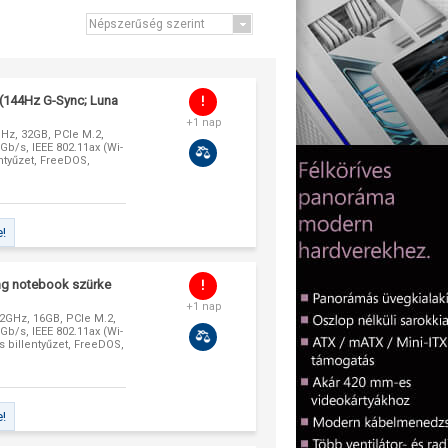
(144Hz G-Sync; Luna
+1 nap
9GHz, 32GB, PCIe M.2,
b/s, IEEE 802.11ax (Wi-
entyűzet, FreeDOS,
e!
g notebook szürke
+1 nap
,2GHz, 16GB, PCIe M.2,
b/s, IEEE 802.11ax (Wi-
s billentyűzet, FreeDOS,
e!