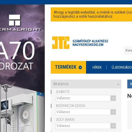
Ahogy a legtöbb weboldal, a miénk is sütiket (
hozzájárulsz a sütik használatához.
TERMÉKEK
HÍREK
ÚJDONSÁGO
Általános
GYÁRTÓ
N
BEÉRKEZIK EDDIG
SÚLY (MAX)