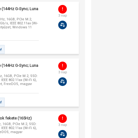
 (144Hz G-Sync; Luna
3 nap
GHz, 16GB, PCIe M.2,
b/s, IEEE 802.11ax (Wi-
entyűzet, Windows 11
e!
 (144Hz G-Sync; Luna
3 nap
Hz, 16GB, PCIe M.2, SSD:
EEE 802.11ax (Wi-Fi 6),
zet, FreeDOS, magyar
e!
ok fekete (165Hz)
Hz, 16GB, PCIe M.2, SSD:
3 nap
EEE 802.11ax (Wi-Fi 6),
reeDOS, magyar