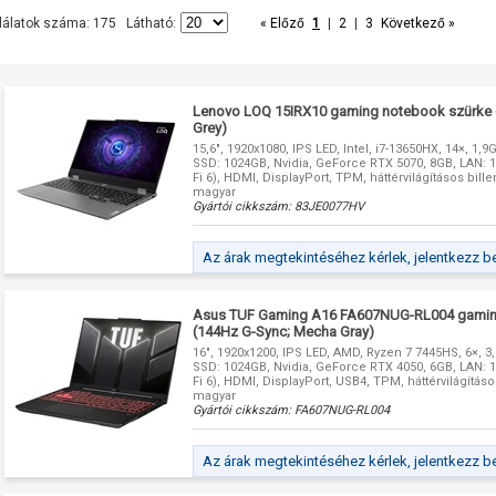
lálatok száma: 175 Látható:
« Előző
1
|
2
|
3
Következő »
Lenovo LOQ 15IRX10 gaming notebook szürke 
Grey)
15,6", 1920x1080, IPS LED, Intel, i7-13650HX, 14×, 1,
SSD: 1024GB, Nvidia, GeForce RTX 5070, 8GB, LAN: 1G
Fi 6), HDMI, DisplayPort, TPM, háttérvilágításos bill
magyar
Gyártói cikkszám:
83JE0077HV
Az árak megtekintéséhez kérlek, jelentkezz b
Asus TUF Gaming A16 FA607NUG-RL004 gamin
(144Hz G-Sync; Mecha Gray)
16", 1920x1200, IPS LED, AMD, Ryzen 7 7445HS, 6×, 3
SSD: 1024GB, Nvidia, GeForce RTX 4050, 6GB, LAN: 1G
Fi 6), HDMI, DisplayPort, USB4, TPM, háttérvilágításo
magyar
Gyártói cikkszám:
FA607NUG-RL004
Az árak megtekintéséhez kérlek, jelentkezz b