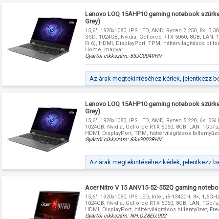
Lenovo LOQ 15AHP10 gaming notebook szürke
Grey)
15,6", 1920x1080, IPS LED, AMD, Ryzen 7 250, 8×, 3,3
SSD: 1024GB, Nvidia, GeForce RTX 5060, 8GB, LAN: 1G
Fi 6), HDMI, DisplayPort, TPM, háttérvilágításos bill
Home, magyar
Gyártói cikkszám:
83JG004VHV
Az árak megtekintéséhez kérlek, jelentkezz b
Lenovo LOQ 15AHP10 gaming notebook szürke
Grey)
15,6", 1920x1080, IPS LED, AMD, Ryzen 5 220, 6×, 3G
1024GB, Nvidia, GeForce RTX 5050, 8GB, LAN: 1Gb/s, I
HDMI, DisplayPort, TPM, háttérvilágításos billentyű
Gyártói cikkszám:
83JG002RHV
Az árak megtekintéséhez kérlek, jelentkezz b
Acer Nitro V 15 ANV15-52-552Q gaming notebo
15,6", 1920x1080, IPS LED, Intel, i5-13420H, 8×, 1,5G
1024GB, Nvidia, GeForce RTX 5060, 8GB, LAN: 1Gb/s, I
HDMI, DisplayPort, háttérvilágításos billentyűzet, F
Gyártói cikkszám:
NH.QZ8EU.002