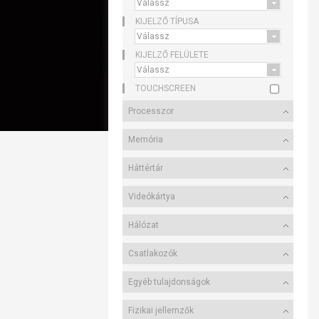
KIJELZŐ TÍPUSA
KIJELZŐ FELÜLETE
TOUCHSCREEN
Processzor
Memória
Háttértár
Videókártya
Hálózat
Csatlakozók
Egyéb tulajdonságok
Fizikai jellemzők