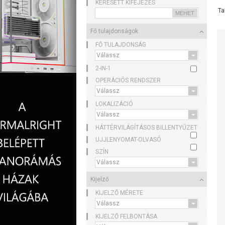
KERESETT KIFEJEZÉS
Ta
Fő tulajdonságok
FŐ TULAJDONSÁG
2-IN-1
OPERÁCIÓS RENDSZER
LOKALIZÁCIÓ
HÁTTÉRVILÁGÍTÁSOS BILLENTYŰZET
UJJLENYOMAT-OLVASÓ
SZÍN
Kijelző
KIJELZŐ MÉRETE
KIJELZŐ FELBONTÁSA