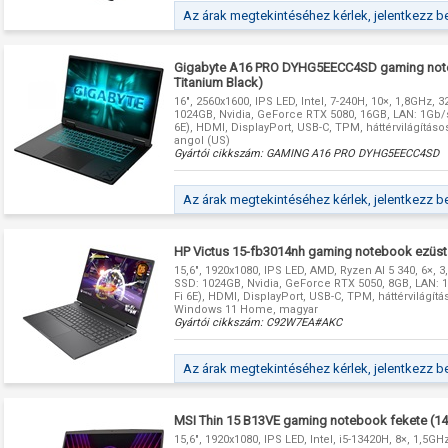
Az árak megtekintéséhez kérlek, jelentkezz b
Gigabyte A16 PRO DYHG5EECC4SD gaming note
Titanium Black)
16", 2560x1600, IPS LED, Intel, 7-240H, 10×, 1,8GHz, 
1024GB, Nvidia, GeForce RTX 5080, 16GB, LAN: 1Gb/s,
6E), HDMI, DisplayPort, USB-C, TPM, háttérvilágításo
angol (US)
Gyártói cikkszám:
GAMING A16 PRO DYHG5EECC4SD
Az árak megtekintéséhez kérlek, jelentkezz b
HP Victus 15-fb3014nh gaming notebook ezüst
15,6", 1920x1080, IPS LED, AMD, Ryzen AI 5 340, 6×, 
SSD: 1024GB, Nvidia, GeForce RTX 5050, 8GB, LAN: 1G
Fi 6E), HDMI, DisplayPort, USB-C, TPM, háttérvilágítás
Windows 11 Home, magyar
Gyártói cikkszám:
C92W7EA#AKC
Az árak megtekintéséhez kérlek, jelentkezz b
MSI Thin 15 B13VE gaming notebook fekete (1
15,6", 1920x1080, IPS LED, Intel, i5-13420H, 8×, 1,5G