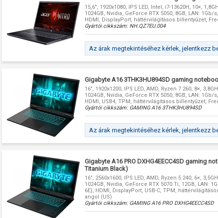
15,6", 1920x1080, IPS LED, Intel, i7-13620H, 10×, 1,8
1024GB, Nvidia, GeForce RTX 5050, 8GB, LAN: 1Gb/s, I
HDMI, DisplayPort, háttérvilágításos billentyűzet, F
Gyártói cikkszám:
NH.QZ7EU.004
Az árak megtekintéséhez kérlek, jelentkezz b
Gigabyte A16 3THK3HU894SD gaming noteboo
16", 1920x1200, IPS LED, AMD, Ryzen 7 260, 8×, 3,8G
1024GB, Nvidia, GeForce RTX 5050, 8GB, LAN: 1Gb/s, I
HDMI, USB4, TPM, háttérvilágításos billentyűzet, F
Gyártói cikkszám:
GAMING A16 3THK3HU894SD
Az árak megtekintéséhez kérlek, jelentkezz b
Gigabyte A16 PRO DXHG4EECC4SD gaming note
Titanium Black)
16", 2560x1600, IPS LED, AMD, Ryzen 5 240, 6×, 3,5G
1024GB, Nvidia, GeForce RTX 5070 Ti, 12GB, LAN: 1Gb
6E), HDMI, DisplayPort, USB-C, TPM, háttérvilágításo
angol (US)
Gyártói cikkszám:
GAMING A16 PRO DXHG4EECC4SD