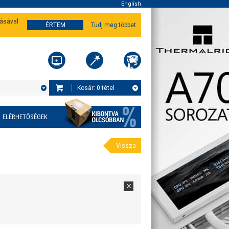
English
tásával
ÉRTEM
Tudj meg többet
Kosár:
0
tétel
ELÉRHETŐSÉGEK
Vissza