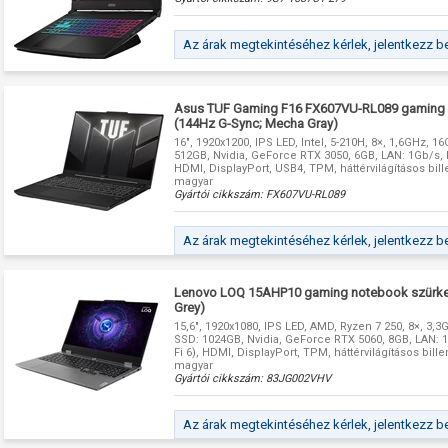
Az árak megtekintéséhez kérlek, jelentkezz b
Asus TUF Gaming F16 FX607VU-RL089 gaming 
(144Hz G-Sync; Mecha Gray)
16", 1920x1200, IPS LED, Intel, 5-210H, 8×, 1,6GHz, 1
512GB, Nvidia, GeForce RTX 3050, 6GB, LAN: 1Gb/s, IE
HDMI, DisplayPort, USB4, TPM, háttérvilágításos bil
magyar
Gyártói cikkszám:
FX607VU-RL089
Az árak megtekintéséhez kérlek, jelentkezz b
Lenovo LOQ 15AHP10 gaming notebook szürke
Grey)
15,6", 1920x1080, IPS LED, AMD, Ryzen 7 250, 8×, 3,3
SSD: 1024GB, Nvidia, GeForce RTX 5060, 8GB, LAN: 1G
Fi 6), HDMI, DisplayPort, TPM, háttérvilágításos bill
magyar
Gyártói cikkszám:
83JG002VHV
Az árak megtekintéséhez kérlek, jelentkezz b