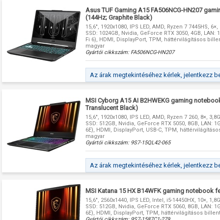
Asus TUF Gaming A15 FA506NCG-HN207 gamin
(144Hz; Graphite Black)
15,6", 1920x1080, IPS LED, AMD, Ryzen 7 7445HS, 6×,
SSD: 1024GB, Nvidia, GeForce RTX 3050, 4GB, LAN: 1G
Fi 6), HDMI, DisplayPort, TPM, háttérvilágításos bill
magyar
Gyártói cikkszám:
FA506NCG-HN207
Az árak megtekintéséhez kérlek, jelentkezz b
MSI Cyborg A15 AI B2HWEKG gaming notebook 
Translucent Black)
15,6", 1920x1080, IPS LED, AMD, Ryzen 7 260, 8×, 3,8
SSD: 512GB, Nvidia, GeForce RTX 5050, 8GB, LAN: 1Gb
6E), HDMI, DisplayPort, USB-C, TPM, háttérvilágításo
magyar
Gyártói cikkszám:
9S7-15QL42-065
Az árak megtekintéséhez kérlek, jelentkezz b
MSI Katana 15 HX B14WFK gaming notebook fe
15,6", 2560x1440, IPS LED, Intel, i5-14450HX, 10×, 1,
SSD: 512GB, Nvidia, GeForce RTX 5060, 8GB, LAN: 1Gb
6E), HDMI, DisplayPort, TPM, háttérvilágításos bille
Gyártói cikkszám:
9S7-1587C1-279