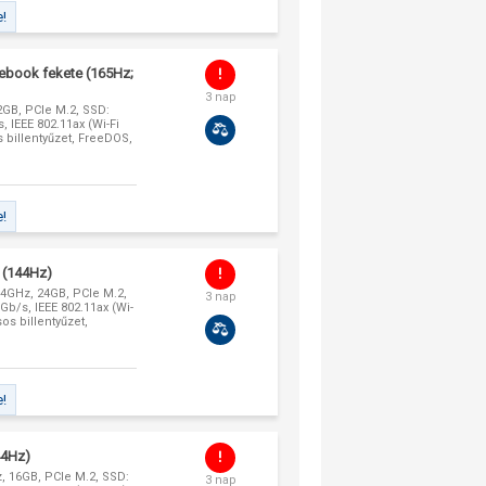
e!
book fekete (165Hz;
3 nap
32GB, PCIe M.2, SSD:
 IEEE 802.11ax (Wi-Fi
s billentyűzet, FreeDOS,
e!
 (144Hz)
3,4GHz, 24GB, PCIe M.2,
3 nap
b/s, IEEE 802.11ax (Wi-
os billentyűzet,
e!
44Hz)
Hz, 16GB, PCIe M.2, SSD:
3 nap