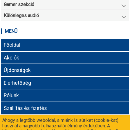
Gamer szekció
Különleges audió
MENÜ
Főoldal
Akciók
Újdonságok
Elérhetőség
Rólunk
Szállítás és fizetés
Ahogy a legtöbb weboldal, a miénk is sütiket (cookie-kat)
Adatvédelmi tájékoztató
használ a nagyobb felhasználói élmény érdekében. A