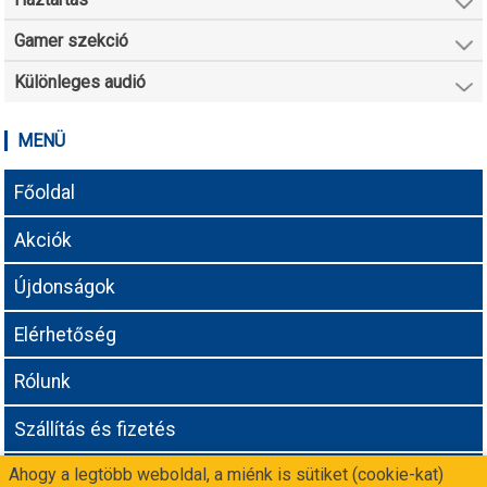
Gamer szekció
Különleges audió
MENÜ
Főoldal
Akciók
Újdonságok
Elérhetőség
Rólunk
Szállítás és fizetés
Ahogy a legtöbb weboldal, a miénk is sütiket (cookie-kat)
Adatvédelmi tájékoztató