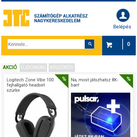
Belépés
0
AKCIÓ
ÚJDONSÁG
KISZÓRÓS
Logitech Zone Vibe 100
Na, most játszhatsz 8K-
fejhallgató headset
ban!
szürke