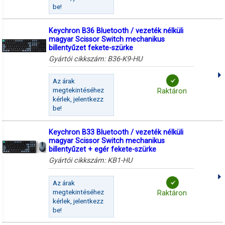
be!
Keychron B36 Bluetooth / vezeték nélküli
magyar Scissor Switch mechanikus
billentyűzet fekete-szürke
Gyártói cikkszám:
B36-K9-HU
Az árak
megtekintéséhez
Raktáron
kérlek, jelentkezz
be!
Keychron B33 Bluetooth / vezeték nélküli
magyar Scissor Switch mechanikus
billentyűzet + egér fekete-szürke
Gyártói cikkszám:
KB1-HU
Az árak
megtekintéséhez
Raktáron
kérlek, jelentkezz
be!