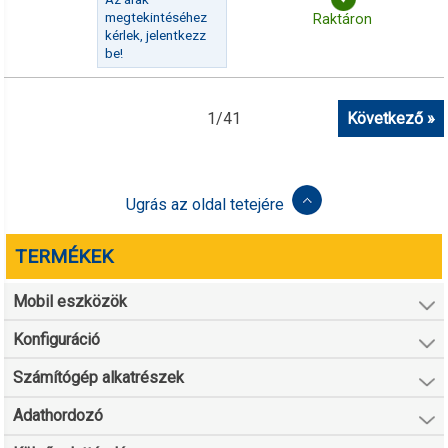
megtekintéséhez
Raktáron
kérlek, jelentkezz
be!
1
/
41
Következő »
Ugrás az oldal tetejére
TERMÉKEK
Mobil eszközök
Konfiguráció
Számítógép alkatrészek
Adathordozó