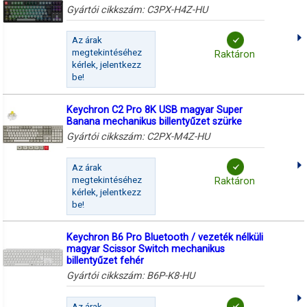
Gyártói cikkszám:
C3PX-H4Z-HU
Az árak
megtekintéséhez
Raktáron
kérlek, jelentkezz
be!
Keychron C2 Pro 8K USB magyar Super
Banana mechanikus billentyűzet szürke
Gyártói cikkszám:
C2PX-M4Z-HU
Az árak
megtekintéséhez
Raktáron
kérlek, jelentkezz
be!
Keychron B6 Pro Bluetooth / vezeték nélküli
magyar Scissor Switch mechanikus
billentyűzet fehér
Gyártói cikkszám:
B6P-K8-HU
Az árak