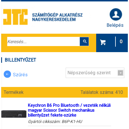
Belépés
0
BILLENTYŰZET
Népszerűség szerint
Szűrés
Termékek
Találatok száma: 410
Keychron B6 Pro Bluetooth / vezeték nélküli
magyar Scissor Switch mechanikus
billentyűzet fekete-szürke
Gyártói cikkszám:
B6P-K1-HU