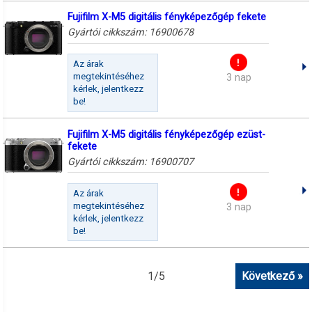
Fujifilm X-M5 digitális fényképezőgép fekete
Gyártói cikkszám:
16900678
Az árak
megtekintéséhez
3 nap
kérlek, jelentkezz
be!
Fujifilm X-M5 digitális fényképezőgép ezüst-
fekete
Gyártói cikkszám:
16900707
Az árak
megtekintéséhez
3 nap
kérlek, jelentkezz
be!
1
/
5
Következő »