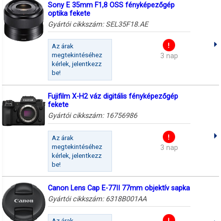
Sony E 35mm F1,8 OSS fényképezőgép
optika fekete
Gyártói cikkszám:
SEL35F18.AE
Az árak
megtekintéséhez
3 nap
kérlek, jelentkezz
be!
Fujifilm X-H2 váz digitális fényképezőgép
fekete
Gyártói cikkszám:
16756986
Az árak
megtekintéséhez
3 nap
kérlek, jelentkezz
be!
Canon Lens Cap E-77II 77mm objektív sapka
Gyártói cikkszám:
6318B001AA
Az árak