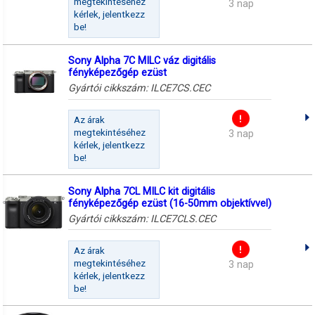
megtekintéséhez
3 nap
kérlek, jelentkezz
be!
Sony Alpha 7C MILC váz digitális
fényképezőgép ezüst
Gyártói cikkszám:
ILCE7CS.CEC
Az árak
megtekintéséhez
3 nap
kérlek, jelentkezz
be!
Sony Alpha 7CL MILC kit digitális
fényképezőgép ezüst (16-50mm objektívvel)
Gyártói cikkszám:
ILCE7CLS.CEC
Az árak
megtekintéséhez
3 nap
kérlek, jelentkezz
be!