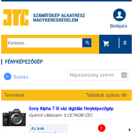
Belépés
0
FÉNYKÉPEZŐGÉP
Népszerűség szerint
Szűrés
Termékek
Találatok száma: 46
Sony Alpha 7 III váz digitális fényképezőgép
Gyártói cikkszám:
ILCE7M3B.CEC
Az árak