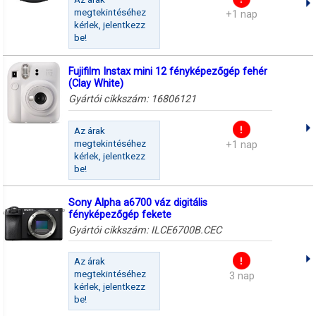
megtekintéséhez
+1 nap
kérlek, jelentkezz
be!
Fujifilm Instax mini 12 fényképezőgép fehér
(Clay White)
Gyártói cikkszám:
16806121
Az árak
megtekintéséhez
+1 nap
kérlek, jelentkezz
be!
Sony Alpha a6700 váz digitális
fényképezőgép fekete
Gyártói cikkszám:
ILCE6700B.CEC
Az árak
megtekintéséhez
3 nap
kérlek, jelentkezz
be!