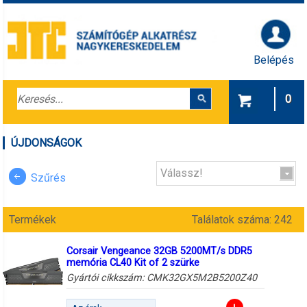
Belépés
0
ÚJDONSÁGOK
Válassz!
Szűrés
Termékek
Találatok száma: 242
Corsair Vengeance 32GB 5200MT/s DDR5
memória CL40 Kit of 2 szürke
Gyártói cikkszám:
CMK32GX5M2B5200Z40