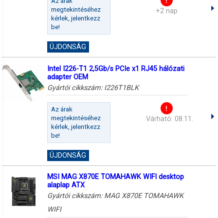
Az árak
megtekintéséhez
+2 nap
kérlek, jelentkezz
be!
ÚJDONSÁG
Intel I226-T1 2,5Gb/s PCIe x1 RJ45 hálózati
adapter OEM
Gyártói cikkszám:
I226T1BLK
Az árak
megtekintéséhez
Várható: 08.11.
kérlek, jelentkezz
be!
ÚJDONSÁG
MSI MAG X870E TOMAHAWK WIFI desktop
alaplap ATX
Gyártói cikkszám:
MAG X870E TOMAHAWK
WIFI