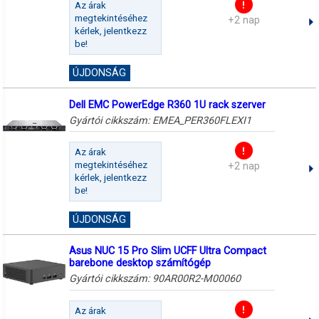
Az árak
megtekintéséhez
+2 nap
kérlek, jelentkezz
be!
ÚJDONSÁG
Dell EMC PowerEdge R360 1U rack szerver
Gyártói cikkszám:
EMEA_PER360FLEXI1
Az árak
megtekintéséhez
+2 nap
kérlek, jelentkezz
be!
ÚJDONSÁG
Asus NUC 15 Pro Slim UCFF Ultra Compact
barebone desktop számítógép
Gyártói cikkszám:
90AR00R2-M00060
Az árak