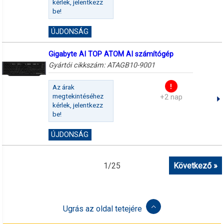
kérlek, jelentkezz
be!
ÚJDONSÁG
Gigabyte AI TOP ATOM AI számítógép
Gyártói cikkszám:
ATAGB10-9001
Az árak
megtekintéséhez
+2 nap
kérlek, jelentkezz
be!
ÚJDONSÁG
1
/
25
Következő »
Ugrás az oldal tetejére