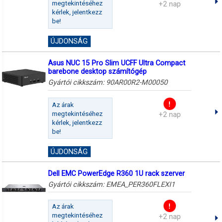
megtekintéséhez
+2 nap
kérlek, jelentkezz
be!
ÚJDONSÁG
Asus NUC 15 Pro Slim UCFF Ultra Compact
barebone desktop számítógép
Gyártói cikkszám:
90AR00R2-M00050
Az árak
megtekintéséhez
+2 nap
kérlek, jelentkezz
be!
ÚJDONSÁG
Dell EMC PowerEdge R360 1U rack szerver
Gyártói cikkszám:
EMEA_PER360FLEXI1
Az árak
megtekintéséhez
+2 nap