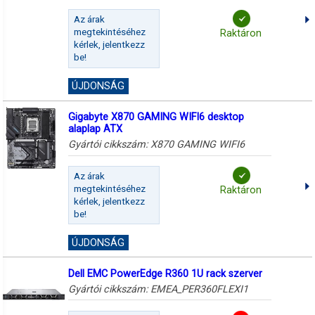
Az árak
megtekintéséhez
Raktáron
kérlek, jelentkezz
be!
ÚJDONSÁG
Gigabyte X870 GAMING WIFI6 desktop
alaplap ATX
Gyártói cikkszám:
X870 GAMING WIFI6
Az árak
megtekintéséhez
Raktáron
kérlek, jelentkezz
be!
ÚJDONSÁG
Dell EMC PowerEdge R360 1U rack szerver
Gyártói cikkszám:
EMEA_PER360FLEXI1