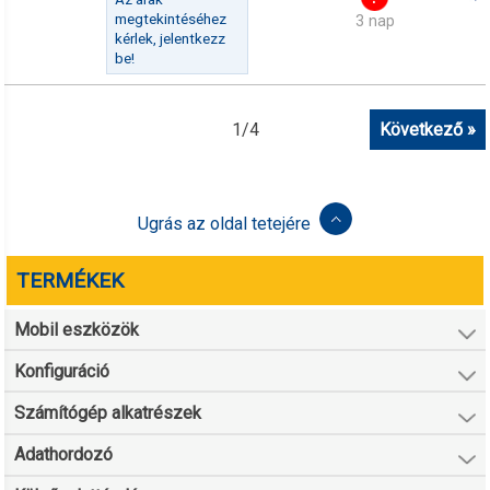
megtekintéséhez
3 nap
kérlek, jelentkezz
be!
1
/
4
Következő »
Ugrás az oldal tetejére
TERMÉKEK
Mobil eszközök
Konfiguráció
Számítógép alkatrészek
Adathordozó