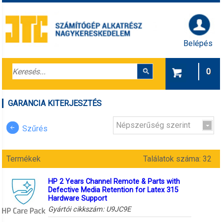
Belépés
0
GARANCIA KITERJESZTÉS
Népszerűség szerint
Szűrés
Termékek
Találatok száma: 32
HP 2 Years Channel Remote & Parts with
Defective Media Retention for Latex 315
Hardware Support
Gyártói cikkszám:
U9JC9E