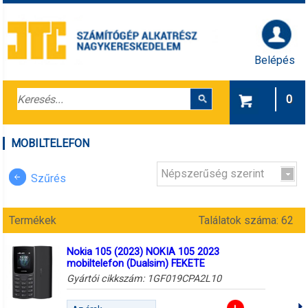
Belépés
0
MOBILTELEFON
Népszerűség szerint
Szűrés
Termékek
Találatok száma: 62
Nokia 105 (2023) NOKIA 105 2023
mobiltelefon (Dualsim) FEKETE
Gyártói cikkszám:
1GF019CPA2L10