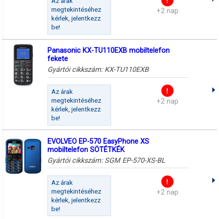
Az árak
megtekintéséhez
+2 nap
kérlek, jelentkezz
be!
Panasonic KX-TU110EXB mobiltelefon
fekete
Gyártói cikkszám:
KX-TU110EXB
Az árak
megtekintéséhez
+2 nap
kérlek, jelentkezz
be!
EVOLVEO EP-570 EasyPhone XS
mobiltelefon SÖTÉTKÉK
Gyártói cikkszám:
SGM EP-570-XS-BL
Az árak
megtekintéséhez
+2 nap
kérlek, jelentkezz
be!