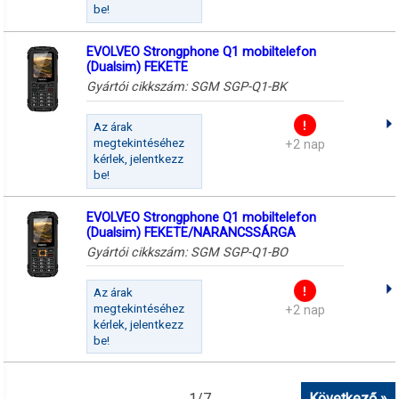
be!
EVOLVEO Strongphone Q1 mobiltelefon
(Dualsim) FEKETE
Gyártói cikkszám:
SGM SGP-Q1-BK
Az árak
megtekintéséhez
+2 nap
kérlek, jelentkezz
be!
EVOLVEO Strongphone Q1 mobiltelefon
(Dualsim) FEKETE/NARANCSSÁRGA
Gyártói cikkszám:
SGM SGP-Q1-BO
Az árak
megtekintéséhez
+2 nap
kérlek, jelentkezz
be!
1
/
7
Következő »