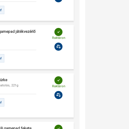
e!
 gamepad játékvezérlő
Raktáron
e!
ürke
atolás, 221g
Raktáron
e!
küli gamepad fekete