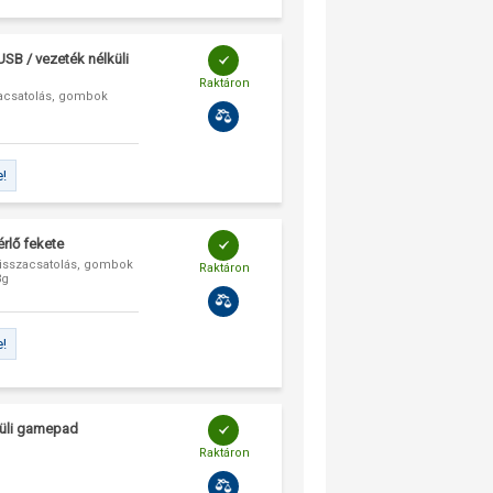
SB / vezeték nélküli
Raktáron
zacsatolás, gombok
e!
rlő fekete
visszacsatolás, gombok
Raktáron
3g
e!
küli gamepad
Raktáron