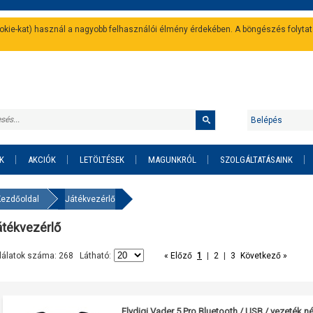
cookie-kat) használ a nagyobb felhasználói élmény érdekében. A böngészés folyta
Belépés
K
AKCIÓK
LETÖLTÉSEK
MAGUNKRÓL
SZOLGÁLTATÁSAINK
Kezdőoldal
Játékvezérlő
átékvezérlő
lálatok száma: 268 Látható:
« Előző
1
|
2
|
3
Következő »
Flydigi Vader 5 Pro Bluetooth / USB / vezeték 