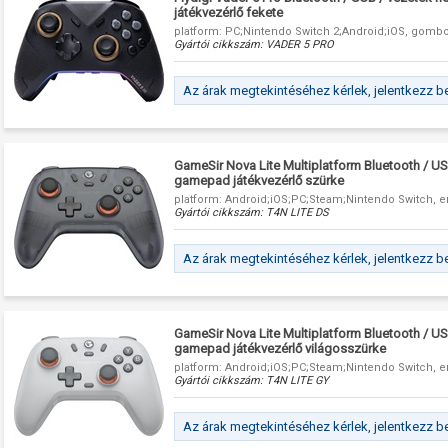
játékvezérlő fekete
platform: PC;Nintendo Switch 2;Android;iOS, gomb
Gyártói cikkszám:
VADER 5 PRO
Az árak megtekintéséhez kérlek, jelentkezz b
GameSir Nova Lite Multiplatform Bluetooth / USB
gamepad játékvezérlő szürke
platform: Android;iOS;PC;Steam;Nintendo Switch, er
Gyártói cikkszám:
T4N LITE DS
Az árak megtekintéséhez kérlek, jelentkezz b
GameSir Nova Lite Multiplatform Bluetooth / USB
gamepad játékvezérlő világosszürke
platform: Android;iOS;PC;Steam;Nintendo Switch, er
Gyártói cikkszám:
T4N LITE GY
Az árak megtekintéséhez kérlek, jelentkezz b