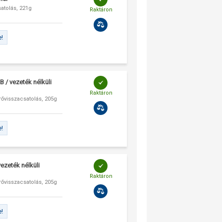
atolás, 221g
Raktáron
e!
 / vezeték nélküli
Raktáron
ővisszacsatolás, 205g
e!
ezeték nélküli
Raktáron
ővisszacsatolás, 205g
e!