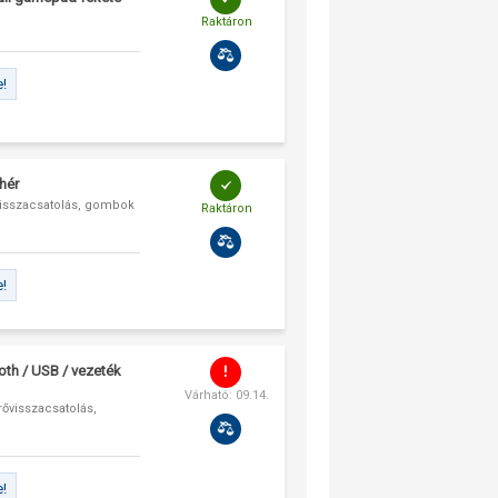
Raktáron
e!
hér
visszacsatolás, gombok
Raktáron
e!
oth / USB / vezeték
Várható: 09.14.
ővisszacsatolás,
e!