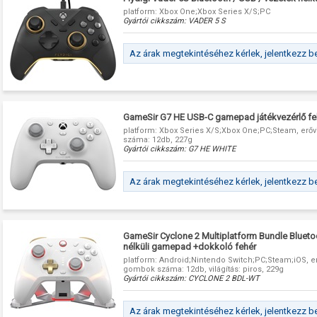
platform: Xbox One;Xbox Series X/S;PC
Gyártói cikkszám:
VADER 5 S
Az árak megtekintéséhez kérlek, jelentkezz b
GameSir G7 HE USB-C gamepad játékvezérlő fe
platform: Xbox Series X/S;Xbox One;PC;Steam, erő
száma: 12db, 227g
Gyártói cikkszám:
G7 HE WHITE
Az árak megtekintéséhez kérlek, jelentkezz b
GameSir Cyclone 2 Multiplatform Bundle Blueto
nélküli gamepad +dokkoló fehér
platform: Android;Nintendo Switch;PC;Steam;iOS, er
gombok száma: 12db, világítás: piros, 229g
Gyártói cikkszám:
CYCLONE 2 BDL-WT
Az árak megtekintéséhez kérlek, jelentkezz b