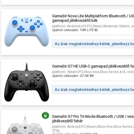
GameSir Nova Lite Multiplatform Bluetooth / USB
gamepad játékvezérlő kék
platform: Android;iOS;PC;Steam;Nintendo Switch, er
Gyártói cikkszám:
T4N LITE BL
Az árak megtekintéséhez kérlek, jelentkezz b
GameSir G7 HE USB-C gamepad játékvezérlő fe
platform: Steam;PC;Xbox One;Xbox Series X/S, erőv
Gyártói cikkszám:
G7 HE BK
Az árak megtekintéséhez kérlek, jelentkezz b
GameSir G7 Pro Tri-Mode Bluetooth / USB / vez
játékvezérlő fehér
platform: Android;PC;Steam;Xbox One;Xbox Series X
272g