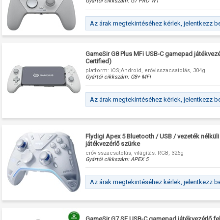
Gyártói cikkszám:
G7 PRO WT
Az árak megtekintéséhez kérlek, jelentkezz b
GameSir G8 Plus MFi USB-C gamepad játékvezér
Certified)
platform: iOS;Android, erővisszacsatolás, 304g
Gyártói cikkszám:
G8+ MFI
Az árak megtekintéséhez kérlek, jelentkezz b
Flydigi Apex 5 Bluetooth / USB / vezeték nélkü
játékvezérlő szürke
erővisszacsatolás, világítás: RGB, 326g
Gyártói cikkszám:
APEX 5
Az árak megtekintéséhez kérlek, jelentkezz b
GameSir G7 SE USB-C gamepad játékvezérlő fe