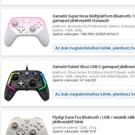
GameSir Super Nova Multiplatform Bluetooth / U
gamepad játékvezérlő rózsaszín
platform: Android;iOS;PC;Nintendo Switch, erőviss
száma: 13db, 263g
Gyártói cikkszám:
T4N PRO SUPER NOVA P
Az árak megtekintéséhez kérlek, jelentkezz b
GameSir Kaleid Xbox USB-C gamepad játékvezé
platform: Xbox Series X/S;Xbox One;PC;Steam, erő
száma: 12db, világítás: színes led háttérvilágítás, 21
Gyártói cikkszám:
K1 KALEID
Az árak megtekintéséhez kérlek, jelentkezz b
Flydigi Dune Fox Bluetooth / USB / vezeték nél
játékvezérlő fehér
gombok száma: 12db, 211g
Gyártói cikkszám:
DUNE FOX