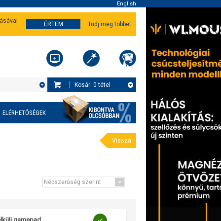
English
tásával
ÉRTEM
Tudj meg többet
Kosár:
0
tétel
ELÉRHETŐSÉGEK
Vissza
nélküli gamepad