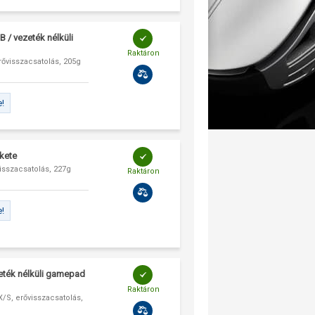
 / vezeték nélküli
Raktáron
ővisszacsatolás, 205g
e!
kete
isszacsatolás, 227g
Raktáron
e!
eték nélküli gamepad
Raktáron
/S, erővisszacsatolás,