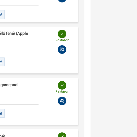
e!
lő fehér (Apple
Raktáron
e!
li gamepad
Raktáron
e!
hér