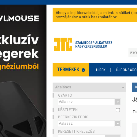
Ahogy a legtöbb weboldal, a miénk is sütiket (
hozzájárulsz a sütik használatához.
TERMÉKEK
HÍREK
ÚJDONSÁGO
Általános
GYÁRTÓ
J
KÉSZLETEN
Ta
BEÉRKEZIK EDDIG
KERESETT KIFEJEZÉS