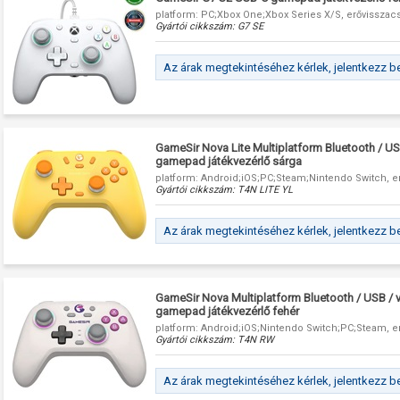
platform: PC;Xbox One;Xbox Series X/S, erővisszacs
Gyártói cikkszám:
G7 SE
Az árak megtekintéséhez kérlek, jelentkezz b
GameSir Nova Lite Multiplatform Bluetooth / USB
gamepad játékvezérlő sárga
platform: Android;iOS;PC;Steam;Nintendo Switch, er
Gyártói cikkszám:
T4N LITE YL
Az árak megtekintéséhez kérlek, jelentkezz b
GameSir Nova Multiplatform Bluetooth / USB / v
gamepad játékvezérlő fehér
platform: Android;iOS;Nintendo Switch;PC;Steam, er
Gyártói cikkszám:
T4N RW
Az árak megtekintéséhez kérlek, jelentkezz b