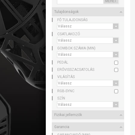
Tulajdonságok
FŐ TULAJDONSÁG
CSATLAKOZÓ
GOMBOK SZÁMA (MIN)
PEDÁL
ERŐVISSZACSATOLÁS
VILÁGÍTÁS
RGB-SYNC
SZÍN
Fizikai jellemzők
Garancia