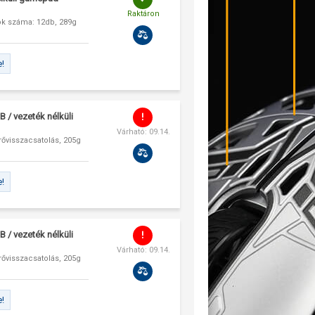
Raktáron
ok száma: 12db, 289g
e!
 / vezeték nélküli
Várható: 09.14.
ővisszacsatolás, 205g
e!
 / vezeték nélküli
Várható: 09.14.
ővisszacsatolás, 205g
e!