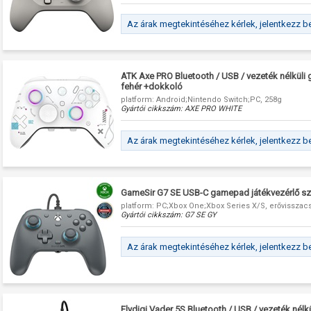
Az árak megtekintéséhez kérlek, jelentkezz b
ATK Axe PRO Bluetooth / USB / vezeték nélküli
fehér +dokkoló
platform: Android;Nintendo Switch;PC, 258g
Gyártói cikkszám:
AXE PRO WHITE
Az árak megtekintéséhez kérlek, jelentkezz b
GameSir G7 SE USB-C gamepad játékvezérlő sz
platform: PC;Xbox One;Xbox Series X/S, erővisszacs
Gyártói cikkszám:
G7 SE GY
Az árak megtekintéséhez kérlek, jelentkezz b
Flydigi Vader 5S Bluetooth / USB / vezeték nél