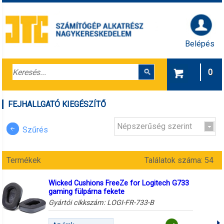
Belépés
0
FEJHALLGATÓ KIEGÉSZÍTŐ
Népszerűség szerint
Szűrés
Termékek
Találatok száma: 54
Wicked Cushions FreeZe for Logitech G733
gaming fülpárna fekete
Gyártói cikkszám:
LOGI-FR-733-B