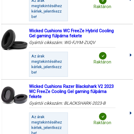
Az árak
megtekintéséhez
Raktáron
kérlek, jelentkezz
be!
Wicked Cushions WC FreeZe Hybrid Cooling
Gel gaming fülpárna fekete
Gyártói cikkszám:
WG-FJYM-ZUQV
Az árak
megtekintéséhez
Raktáron
kérlek, jelentkezz
be!
Wicked Cushions Razer Blackshark V2 2023
WC FreeZe Cooling Gel gaming fülpárna
fekete
Gyártói cikkszám:
BLACKSHARK-2023-B
Az árak
megtekintéséhez
Raktáron
kérlek, jelentkezz
be!