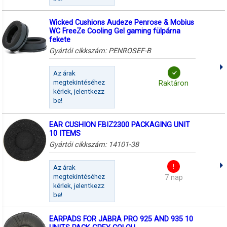
Wicked Cushions Audeze Penrose & Mobius
WC FreeZe Cooling Gel gaming fülpárna
fekete
Gyártói cikkszám:
PENROSEF-B
Az árak
megtekintéséhez
Raktáron
kérlek, jelentkezz
be!
EAR CUSHION F.BIZ2300 PACKAGING UNIT
10 ITEMS
Gyártói cikkszám:
14101-38
Az árak
megtekintéséhez
7 nap
kérlek, jelentkezz
be!
EARPADS FOR JABRA PRO 925 AND 935 10