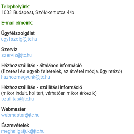
Telephelyünk:
1033 Budapest, Szőlőkert utca 4/b
E-mail címeink:
Ügyfélszolgálat
ugyfszolg@jtc.hu
Szerviz
szerviz@jtc.hu
Házhozszállítás - általános információ
(fizetési és egyéb feltételek, az átvétel módja, ügyintéző)
hazhozmegyunk@jtc.hu
Házhozszállítás - szállítási információ
(mikor indult, hol tart, várhatóan mikor érkezik)
szallitas@jtc.hu
Webmaster
webmaster@jtc.hu
Észrevételek
meghallgatjuk@jtc.hu