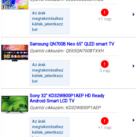
Az árak
megtekintéséhez
+1 nap
kérlek, jelentkezz
be!
Samsung QN700B Neo 65" QLED smart TV
Gyártói cikkszám:
QE65QN700BTXXH
Az árak
megtekintéséhez
3 nap
kérlek, jelentkezz
be!
Sony 32" KD32W800P1AEP HD Ready
Android Smart LCD TV
Gyártói cikkszám:
KD32W800P1AEP
Az árak
megtekintéséhez
+1 nap
kérlek, jelentkezz