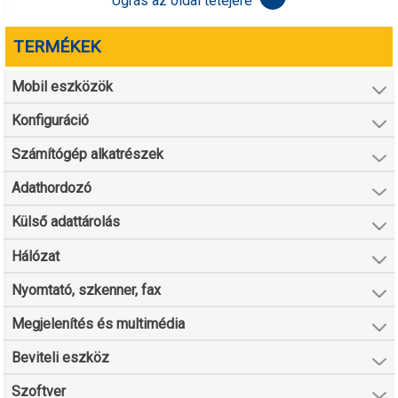
Ugrás az oldal tetejére
TERMÉKEK
Mobil eszközök
Konfiguráció
Számítógép alkatrészek
Adathordozó
Külső adattárolás
Hálózat
Nyomtató, szkenner, fax
Megjelenítés és multimédia
Beviteli eszköz
Szoftver