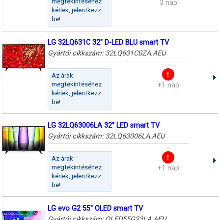
megtekintéséhez
3 nap
kérlek, jelentkezz
be!
LG 32LQ631C 32" D-LED BLU smart TV
Gyártói cikkszám:
32LQ631C0ZA.AEU
Az árak
megtekintéséhez
+1 nap
kérlek, jelentkezz
be!
LG 32LQ63006LA 32" LED smart TV
Gyártói cikkszám:
32LQ63006LA.AEU
Az árak
megtekintéséhez
+1 nap
kérlek, jelentkezz
be!
LG evo G2 55" OLED smart TV
Gyártói cikkszám:
OLED55G23LA.AEU