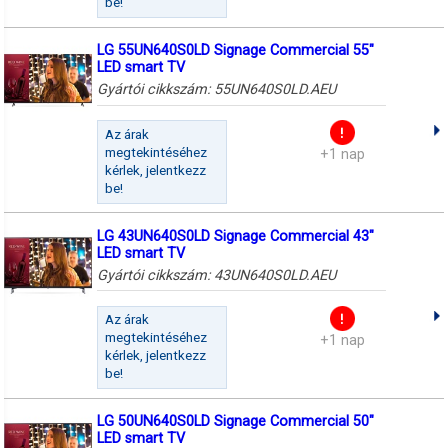
be!
LG 55UN640S0LD Signage Commercial 55"
LED smart TV
Gyártói cikkszám:
55UN640S0LD.AEU
Az árak
megtekintéséhez
+1 nap
kérlek, jelentkezz
be!
LG 43UN640S0LD Signage Commercial 43"
LED smart TV
Gyártói cikkszám:
43UN640S0LD.AEU
Az árak
megtekintéséhez
+1 nap
kérlek, jelentkezz
be!
LG 50UN640S0LD Signage Commercial 50"
LED smart TV