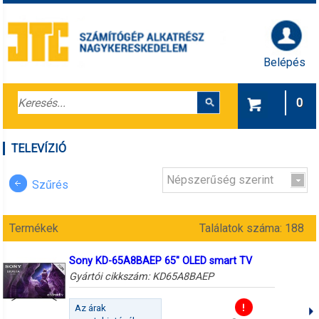
Belépés
0
TELEVÍZIÓ
Népszerűség szerint
Szűrés
Termékek
Találatok száma: 188
Sony KD-65A8BAEP 65" OLED smart TV
Gyártói cikkszám:
KD65A8BAEP
Az árak