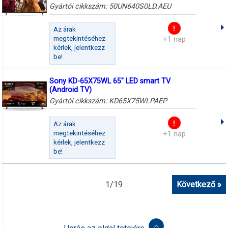
Gyártói cikkszám:
50UN640S0LD.AEU
Az árak
megtekintéséhez
+1 nap
kérlek, jelentkezz
be!
Sony KD-65X75WL 65" LED smart TV
(Android TV)
Gyártói cikkszám:
KD65X75WLPAEP
Az árak
megtekintéséhez
+1 nap
kérlek, jelentkezz
be!
1
/
19
Következő »