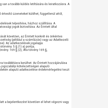
g van a további küldés letiltására és leiratkozásra. A
esítő üzeneteket küldhet, függetlenül attól,
elések teljesítése, házhoz szállítása. A
ssági jogok biztosítása. Az Érintett által
ását követően, az Érintett konkrét és önkéntes
ezettség (például a számlázás) vagy az Adatkezelő
se). Az adatkezelések jogalapja:
otörvény. 5.§ (1) a) pontja;
örvény. 169.§ (2), Áfa törvény 169.§,
 továbbításra kerülhet. Az Érintett hozzájárulása
A jogszabályi kötelezettségen alapuló
dekén alapuló adatkezelése érdekmérlegelési teszt
tt a bejelentkezést követően el lehet végezni vagy