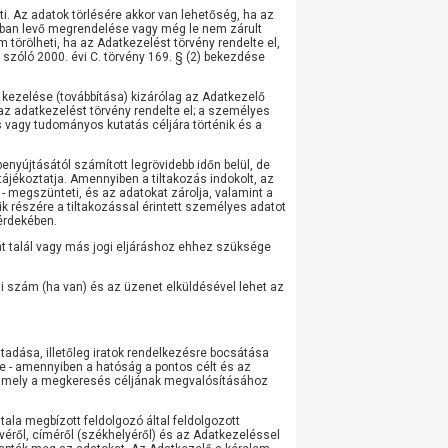
i. Az adatok törlésére akkor van lehetőség, ha az
atban levő megrendelése vagy még le nem zárult
 törölheti, ha az Adatkezelést törvény rendelte el,
szóló 2000. évi C. törvény 169. § (2) bekezdése
 kezelése (továbbítása) kizárólag az Adatkezelő
z adatkezelést törvény rendelte el; a személyes
 vagy tudományos kutatás céljára történik és a
enyújtásától számított legrövidebb időn belül, de
ájékoztatja. Amennyiben a tiltakozás indokolt, az
 - megszünteti, és az adatokat zárolja, valamint a
kik részére a tiltakozással érintett személyes adatot
 érdekében.
át talál vagy más jogi eljáráshoz ehhez szüksége
si szám (ha van) és az üzenet elküldésével lehet az
adása, illetőleg iratok rendelkezésre bocsátása
e - amennyiben a hatóság a pontos célt és az
, amely a megkeresés céljának megvalósításához
ltala megbízott feldolgozó által feldolgozott
nevéről, címéről (székhelyéről) és az Adatkezeléssel