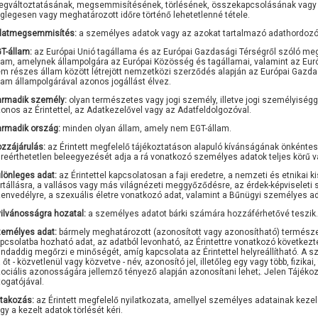
gváltoztatásának, megsemmisítésének, törlésének, összekapcsolásának vagy
glegesen vagy meghatározott időre történő lehetetlenné tétele.
datmegsemmisítés:
a személyes adatok vagy az azokat tartalmazó adathordozó 
T-állam:
az Európai Unió tagállama és az Európai Gazdasági Térségről szóló me
lam, amelynek állampolgára az Európai Közösség és tagállamai, valamint az Eu
m részes állam között létrejött nemzetközi szerződés alapján az Európai Gazd
lam állampolgárával azonos jogállást élvez.
rmadik személy:
olyan természetes vagy jogi személy, illetve jogi személyiség
onos az Érintettel, az Adatkezelővel vagy az Adatfeldolgozóval.
rmadik ország:
minden olyan állam, amely nem EGT-állam.
zzájárulás:
az Érintett megfelelő tájékoztatáson alapuló kívánságának önkéntes 
lreérthetetlen beleegyezését adja a rá vonatkozó személyes adatok teljes körű 
lönleges adat:
az Érintettel kapcsolatosan a faji eredetre, a nemzeti és etnikai 
rtállásra, a vallásos vagy más világnézeti meggyőződésre, az érdek-képviseleti 
envedélyre, a szexuális életre vonatkozó adat, valamint a Bűnügyi személyes ad
ilvánosságra hozatal:
a személyes adatot bárki számára hozzáférhetővé teszik.
emélyes adat:
bármely meghatározott (azonosított vagy azonosítható) természete
pcsolatba hozható adat, az adatból levonható, az Érintettre vonatkozó követke
ndaddig megőrzi e minőségét, amíg kapcsolata az Érintettel helyreállítható. A 
 őt - közvetlenül vagy közvetve - név, azonosító jel, illetőleg egy vagy több, fizikai
ociális azonosságára jellemző tényező alapján azonosítani lehet;. Jelen Tájéko
togatójával.
ltakozás:
az Érintett megfelelő nyilatkozata, amellyel személyes adatainak keze
gy a kezelt adatok törlését kéri.