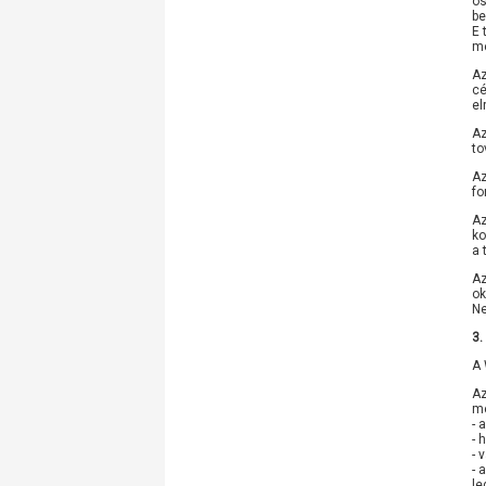
ös
be
E 
mé
Az
cé
el
Az
to
Az
fo
Az
ko
a 
Az
ok
Ne
3.
A 
Az
me
- 
- 
- 
- 
le