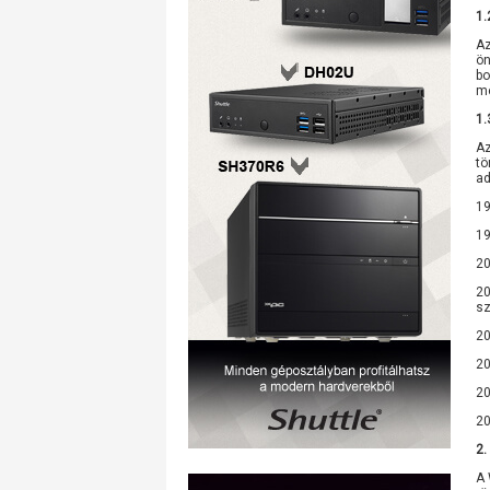
1.
Az
ön
bo
me
1.
Az
tö
ad
19
19
20
20
sz
20
20
20
20
2.
A 