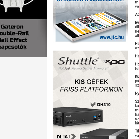
me
vé
A
EG
ál
ne
ál
Ha
az
Ha
Ho
fé
Kü
pá
sz
Ny
Sz
ka
mi
ha
sz
lá
Ti
va