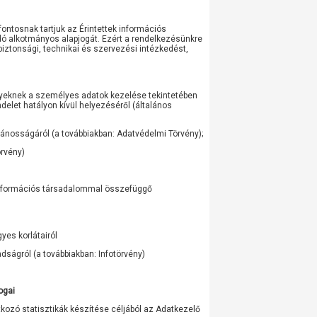
ontosnak tartjuk az Érintettek információs
dó alkotmányos alapjogát. Ezért a rendelkezésünkre
ztonsági, technikai és szervezési intézkedést,
yeknek a személyes adatok kezelése tekintetében
delet hatályon kívül helyezéséről (általános
vánosságáról (a továbbiakban: Adatvédelmi Törvény);
örvény)
z információs társadalommal összefüggő
yes korlátairól
dságról (a továbbiakban: Infotörvény)
ogai
kozó statisztikák készítése céljából az Adatkezelő