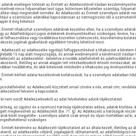
 adatok esetleges törlését az Érintett az Adatkezelőnél írásban kezdeményezhet
intettnek nincs folyamatban levő ügye, különösen kifizetetlen számlája, folyam
tállási idejű megrendelt terméke. Az Adatkezelő az Érintett személyes adatát nem
ldául a számlázási adatokkal kapcsolatosan az iratmegőrzési idő a számvitelről 
apján 8 évig kötelező.
 Érintett tiltakozhat személyes adatának kezelése ellen, ha a személyes adatok
gy az Adatfeldolgozó jogos érdekének érvényesítéséhez szükséges, kivéve, ha a
at felhasználása vagy továbbítása közvetlen üzletszerzés, közvélemény-kutatás
ltakozás jogának gyakorlását egyébként törvény lehetővé teszi.
 Adatkezelő az adatkezelés egyidejű felfüggesztésével a tiltakozást a kérelem b
gfeljebb 15 nap alatt megvizsgálja, és annak eredményéről a kérelmezőt írásban t
atkezelő az adatkezelést - beleértve a további adatfelvételt és adattovábbítást is
ltakozásról, illetőleg az annak alapján tett intézkedésekről értesíti mindazokat, a
rábban továbbította, és akik kötelesek intézkedni a tiltakozási jog érvényesítése
 Érintett kérheti adatai kezelésének korlátozását, ha a személyes adataiban hib
n.
pcsolatfelvétel: az Adatkezelő közzétett email címére a név, email cím, rendelé
atkezelővel felvenni a kapcsolatot.
fel nem sorolt Adatkezelésekről az adat felvételekor adunk tájékoztatást.
bíróság, az ügyész és a nyomozó hatóság tájékoztatás adása, adatok közlése, át
gett megkeresheti az Adatkezelőt (Be. 71. §). Az Adatkezelő a hatóságok részér
atok körét megjelölte - személyes adatot csak annyit és olyan mértékben ad ki
engedhetetlenül szükséges.
 Érintett kérelmére az Adatkezelő tájékoztatást ad az általa kezelt, illetőleg az á
atairól, az adatkezelés céljáról, jogalapjáról, időtartamáról, az adatfeldolgozó 