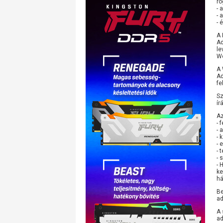
rö
- 
- 
- 
A 
Ad
le
We
A 
Ad
fe
Sz
ír
Az
- 
- 
- 
- 
- 
- 
- 
ke
há
Be
ad
A 
ad