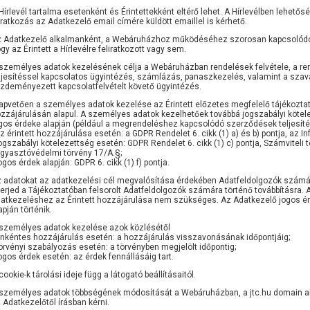
Hírlevél tartalma esetenként és Érintettekként eltérő lehet. A Hírlevélben lehetősé
iratkozás az Adatkezelő email címére küldött emaillel is kérhető.
 Adatkezelő alkalmanként, a Webáruházhoz működéséhez szorosan kapcsolódó ért
gy az Érintett a Hírlevélre feliratkozott vagy sem.
személyes adatok kezelésének célja a Webáruházban rendelések felvétele, a rend
ljesítéssel kapcsolatos ügyintézés, számlázás, panaszkezelés, valamint a szavato
zdeményezett kapcsolatfelvételt követő ügyintézés.
apvetően a személyes adatok kezelése az Érintett előzetes megfelelő tájékoztat
zzájárulásán alapul. A személyes adatok kezelhetőek továbbá jogszabályi kötel
gos érdeke alapján (például a megrendeléshez kapcsolódó szerződések teljesíté
az érintett hozzájárulása esetén: a GDPR Rendelet 6. cikk (1) a) és b) pontja, az Inf
jogszabályi kötelezettség esetén: GDPR Rendelet 6. cikk (1) c) pontja, Számviteli t
gyasztóvédelmi törvény 17/A.§;
jogos érdek alapján: GDPR 6. cikk (1) f) pontja.
 adatokat az adatkezelési cél megvalósítása érdekében Adatfeldolgozók számára
terjed a Tájékoztatóban felsorolt Adatfeldolgozók számára történő továbbításra. 
atkezeléshez az Érintett hozzájárulása nem szükséges. Az Adatkezelő jogos ér
apján történik.
személyes adatok kezelése azok közlésétől
önkéntes hozzájárulás esetén: a hozzájárulás visszavonásának időpontjáig;
törvényi szabályozás esetén: a törvényben megjelölt időpontig;
jogos érdek esetén: az érdek fennállásáig tart.
cookie-k tárolási ideje függ a látogató beállításaitól.
személyes adatok többségének módosítását a Webáruházban, a jtc.hu domain ala
 Adatkezelőtől írásban kérni.