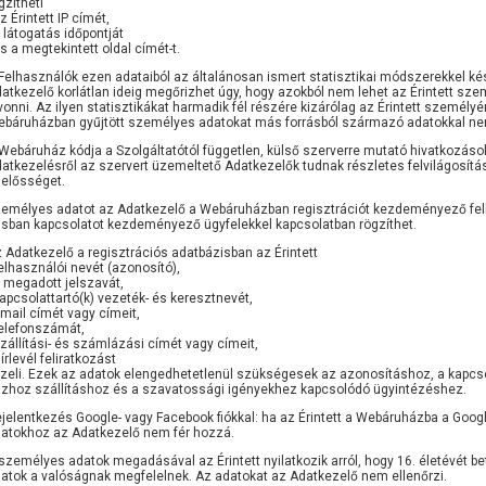
gzítheti
az Érintett IP címét,
a látogatás időpontját
és a megtekintett oldal címét-t.
Felhasználók ezen adataiból az általánosan ismert statisztikai módszerekkel k
atkezelő korlátlan ideig megőrizhet úgy, hogy azokból nem lehet az Érintett 
vonni. Az ilyen statisztikákat harmadik fél részére kizárólag az Érintett személ
báruházban gyűjtött személyes adatokat más forrásból származó adatokkal ne
Webáruház kódja a Szolgáltatótól független, külső szerverre mutató hivatkozáso
atkezelésről az szervert üzemeltető Adatkezelők tudnak részletes felvilágosítást
lelősséget.
emélyes adatot az Adatkezelő a Webáruházban regisztrációt kezdeményező felh
ásban kapcsolatot kezdeményező ügyfelekkel kapcsolatban rögzíthet.
 Adatkezelő a regisztrációs adatbázisban az Érintett
felhasználói nevét (azonosító),
a megadott jelszavát,
kapcsolattartó(k) vezeték- és keresztnevét,
email címét vagy címeit,
telefonszámát,
szállítási- és számlázási címét vagy címeit,
Hírlevél feliratkozást
zeli. Ezek az adatok elengedhetetlenül szükségesek az azonosításhoz, a kapcso
zhoz szállításhoz és a szavatossági igényekhez kapcsolódó ügyintézéshez.
jelentkezés Google- vagy Facebook fiókkal: ha az Érintett a Webáruházba a Googl
atokhoz az Adatkezelő nem fér hozzá.
személyes adatok megadásával az Érintett nyilatkozik arról, hogy 16. életévét b
atok a valóságnak megfelelnek. Az adatokat az Adatkezelő nem ellenőrzi.