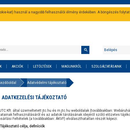
cookie-kat) használ a nagyobb felhasználói élmény érdekében. A böngészés folyta
Belépés
K
AKCIÓK
LETÖLTÉSEK
MAGUNKRÓL
SZOLGÁLTATÁSAINK
Kezdőoldal
Adatvédelmi tájékoztató
ADATKEZELÉSI TÁJÉKOZTATÓ
JTC Kft. által üzemeltetett jtc.hu és m.jtc.hu weboldalak (továbbiakban: Webáru
atainak felhasználásáról és az adatok tárolásának idejéről szóló előzetes tájé
sárlási Feltételek (a továbbiakban: ÁKVF) elválaszthatatlan részét képezi.
 Tájékoztató célja, definíciók