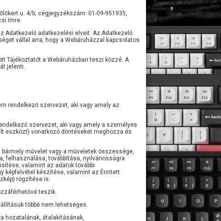
őlőkert u. 4/b, cégjegyzékszám: 01-09-951935,
si Imre.
az Adatkezelő adatkezelési elveit. Az Adatkezelő
séget vállal arra, hogy a Webáruházzal kapcsolatos
ott Tájékoztatót a Webáruházban teszi közzé. A
 jelenti.
nem rendelkező szervezet, aki vagy amely az
rendelkező szervezet, aki vagy amely a személyes
nált eszközt) vonatkozó döntéseket meghozza és
tt bármely művelet vagy a műveletek összessége,
sa, felhasználása, továbbítása, nyilvánosságra
ítése, valamint az adatok további
képfelvétel készítése, valamint az Érintett
zkép) rögzítése is.
záférhetővé teszik.
állításuk többé nem lehetséges.
 hozatalának, átalakításának,