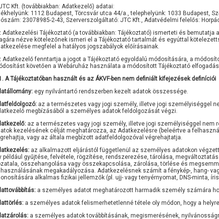
JTC Kft. (továbbiakban: Adatkezelő) adatai:
ékhelyünk: 1112 Budapest, Törcsvár utca 44/a., telephelyünk: 1033 Budapest, Sz
ószám: 23078985-2-43, Szerverszolgáltató: JTC Kft., Adatvédelmi felelős: Horpác
 Adatkezelési Tájékoztató (a továbbiakban: Tájékoztató) ismerteti és bemutatja 
gára nézve kötelezőnek ismeri el a Tájékoztató tartalmát és egyúttal kötelezett
atkezelése megfelel a hatályos jogszabályok előírásainak.
 Adatkezelő fenntartja a jogot a Tájékoztató egyoldalú módosítására, a módosít
dosítást követően a Webáruház használata a módosított Tájékoztató elfogadását
1. A Tájékoztatóban használt és az ÁKVF-ben nem definiált kifejezések definíciói
atállomány:
egy nyilvántartó rendszerben kezelt adatok összessége.
atfeldolgozó:
az a természetes vagy jogi személy, illetve jogi személyiséggel 
atkezelő megbízásából a személyes adatok feldolgozását végzi.
atkezelő:
az a természetes vagy jogi személy, illetve jogi személyiséggel nem 
atok kezelésének célját meghatározza, az Adatkezelésre (beleértve a felhasz
grehajtja, vagy az általa megbízott adatfeldolgozóval végrehajtatja.
atkezelés:
az alkalmazott eljárástól függetlenül az személyes adatokon végze
y például gyűjtése, felvétele, rögzítése, rendszerezése, tárolása, megváltoztatá
zatala, összehangolása vagy összekapcsolása, zárolása, törlése és megsemmis
lhasználásának megakadályozása. Adatkezelésnek számít a fénykép-, hang- vagy 
onosítására alkalmas fizikai jellemzők (pl. ujj- vagy tenyérnyomat, DNS-minta, íris
attovábbítás:
a személyes adatot meghatározott harmadik személy számára hoz
attörlés:
a személyes adatok felismerhetetlenné tétele oly módon, hogy a helyre
atzárolás:
a személyes adatok továbbításának, megismerésének, nyilvánosságra