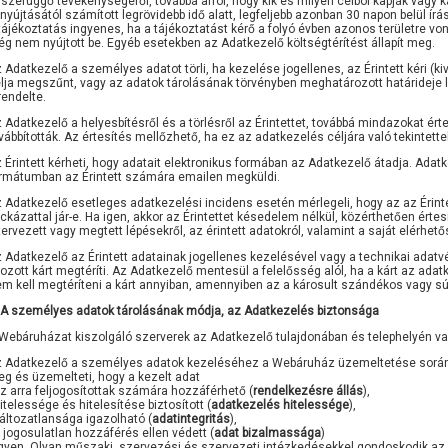
szefüggő tevékenységéről, továbbá arról, hogy kik és milyen célból kapják vagy
nyújtásától számított legrövidebb idő alatt, legfeljebb azonban 30 napon belül í
tájékoztatás ingyenes, ha a tájékoztatást kérő a folyó évben azonos területre v
g nem nyújtott be. Egyéb esetekben az Adatkezelő költségtérítést állapít meg.
 Adatkezelő a személyes adatot törli, ha kezelése jogellenes, az Érintett kéri (ki
lja megszűnt, vagy az adatok tárolásának törvényben meghatározott határideje le
rendelte.
 Adatkezelő a helyesbítésről és a törlésről az Érintettet, továbbá mindazokat ért
vábbították. Az értesítés mellőzhető, ha ez az adatkezelés céljára való tekintettel
 Érintett kérheti, hogy adatait elektronikus formában az Adatkezelő átadja. Adatk
rmátumban az Érintett számára emailen megküldi.
 Adatkezelő esetleges adatkezelési incidens esetén mérlegeli, hogy az az Érin
ckázattal jár-e. Ha igen, akkor az Érintettet késedelem nélkül, közérthetően érte
tervezett vagy megtett lépésekről, az érintett adatokról, valamint a saját elérhető
 Adatkezelő az Érintett adatainak jogellenes kezelésével vagy a technikai a
ozott kárt megtéríti. Az Adatkezelő mentesül a felelősség alól, ha a kárt az adatk
m kell megtéríteni a kárt annyiban, amennyiben az a károsult szándékos vagy 
 A személyes adatok tárolásának módja, az Adatkezelés biztonsága
Webáruházat kiszolgáló szerverek az Adatkezelő tulajdonában és telephelyén v
 Adatkezelő a személyes adatok kezeléséhez a Webáruház üzemeltetése során a
g és üzemelteti, hogy a kezelt adat
az arra feljogosítottak számára hozzáférhető (
rendelkezésre állás
),
hitelessége és hitelesítése biztosított (
adatkezelés hitelessége
),
változatlansága igazolható (
adatintegritás
),
a jogosulatlan hozzáférés ellen védett (
adat bizalmassága
)
gyen. Olyan műszaki, szervezési és szervezeti intézkedésekkel gondoskodik az