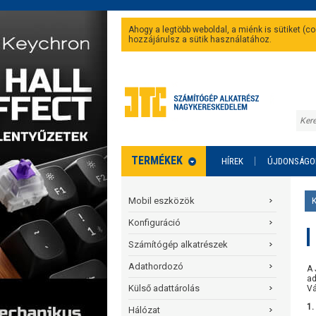
Ahogy a legtöbb weboldal, a miénk is sütiket (
hozzájárulsz a sütik használatához.
TERMÉKEK
HÍREK
ÚJDONSÁGO
Mobil eszközök
Konfiguráció
Számítógép alkatrészek
Adathordozó
A 
ad
Külső adattárolás
Vá
1.
Hálózat