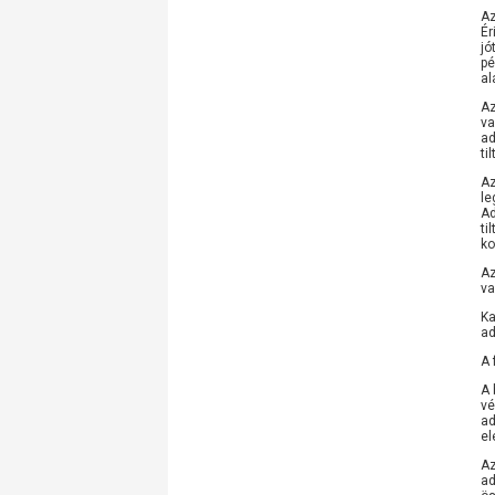
Az
Ér
jó
pé
al
Az
va
ad
ti
Az
le
Ad
ti
ko
Az
va
Ka
ad
A 
A 
vé
ad
el
Az
ad