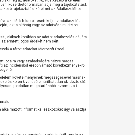
 kapták meg az adatokat. Az Adatkezelő a kérelem
rásban, közérthető formában adja meg a tájékoztatást.
onatkozó tájékoztatási kérelmet az Adatkezelőhöz
véve az előbb felsorolt eseteket), az adatkezelés
járt, azt a bíróság vagy az adatvédelmi biztos
esíti, akiknek korábban az adatot adatkezelés céljára
 az érintett jogos érdekét nem sérti.
ezelő a tárolt adatokat Microsoft Excel
tett jogaira vagy szabadságára nézve magas
síti az incidensből eredő várható következményekről,
ségeiről.
datvédelem követelményeinek megszegésével másnak
ezelés körén kívül eső elháríthatatlan ok idézte elő.
súlyosan gondatlan magatartásából származott.
annak.
lkalmazott informatikai eszközöket úgy választja
 adatkezelés biztonságának védelméről, amely az