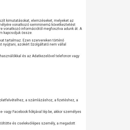
észít kimutatásokat, elemzéseket, melyeket az
személyére vonatkozó semminemű következtetést
yére vonatkozó információtól megfosztva adunk át. A
m kapcsoljuk össze.
kat tartalmaz. Ezen szervereken történő
 nyújtani, azokért Szolgáltató nem vállal
asználókkal és az Adatkezelővel telefonon vagy
latfelvételhez, a számlázáshoz, a fizetéshez, a
e- vagy Facebook fiókjával lép be, akkor személyes
etöltötte és cselekvőlépes személy, a megadott