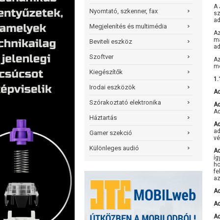
A 
Nyomtató, szkenner, fax
sz
ad
Megjelenítés és multimédia
Az
ma
Beviteli eszköz
ad
Szoftver
Az
mó
Kiegészítők
1.
Irodai eszközök
Ad
Szórakoztató elektronika
Ad
Ad
Háztartás
Ad
ad
Gamer szekció
vé
Különleges audió
Ad
íg
ho
fe
az
Ad
Ad
Ad