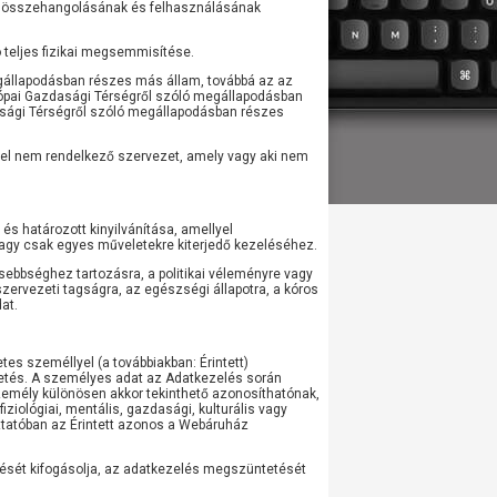
 összehangolásának és felhasználásának
teljes fizikai megsemmisítése.
gállapodásban részes más állam, továbbá az az
rópai Gazdasági Térségről szóló megállapodásban
asági Térségről szóló megállapodásban részes
gel nem rendelkező szervezet, amely vagy aki nem
és határozott kinyilvánítása, amellyel
vagy csak egyes műveletekre kiterjedő kezeléséhez.
kisebbséghez tartozásra, a politikai véleményre vagy
szervezeti tagságra, az egészségi állapotra, a kóros
at.
s személlyel (a továbbiakban: Érintett)
ztetés. A személyes adat az Adatkezelés során
személy különösen akkor tekinthető azonosíthatónak,
, fiziológiai, mentális, gazdasági, kulturális vagy
ztatóban az Érintett azonos a Webáruház
lését kifogásolja, az adatkezelés megszüntetését