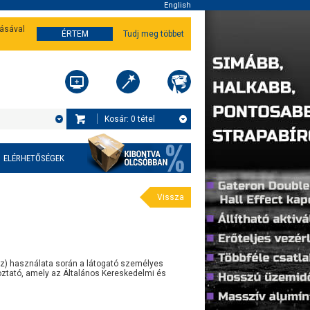
English
tásával
ÉRTEM
Tudj meg többet
Kosár:
0
tétel
ELÉRHETŐSÉGEK
Vissza
ház) használata során a látogató személyes
koztató, amely az Általános Kereskedelmi és