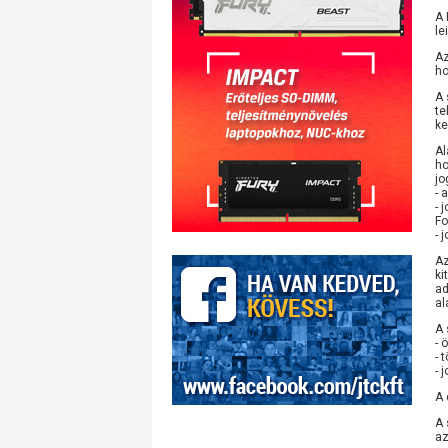
A 
le
Az
ho
A 
te
ke
Al
ho
jo
- 
- 
Fo
- 
Az
ki
ad
al
A 
- 
- 
- 
A 
A 
az