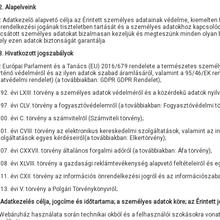
2. Alapelveink
 Adatkezelő alapvető célja az Érintett személyes adatainak védelme, kiemelten f
rendelkezési jogának tiszteletben tartását és a személyes adatokhoz kapcsoló
csátott személyes adatokat bizalmasan kezeljük és megteszünk minden olyan bi
ly ezen adatok biztonságát garantálja.
3. Hivatkozott jogszabályok
 Európai Parlament és a Tanács (EU) 2016/679 rendelete a természetes személ
rténő védelméről és az ilyen adatok szabad áramlásáról, valamint a 95/46/EK ren
atvédelmi rendelet) (a továbbiakban: GDPR GDPR Rendelet);
92. évi LXIII. törvény a személyes adatok védelméről és a közérdekű adatok nyil
97. évi CLV. törvény a fogyasztóvédelemről (a továbbiakban: Fogyasztóvédelmi t
00. évi C. törvény a számvitelről (Számviteli törvény);
01. évi CVIII. törvény az elektronikus kereskedelmi szolgáltatások, valamint a
olgáltatások egyes kérdéseiről(a továbbiakban: Elkertörvény);
07. évi CXXVII. törvény általános forgalmi adóról (a továbbiakban: Áfa törvény);
08. évi XLVIII. törvény a gazdasági reklámtevékenység alapvető feltételeiről és eg
11. évi CXII. törvény az információs önrendelkezési jogról és az információszaba
13. évi V. törvény a Polgári Törvénykönyvről;
 Adatkezelés célja, jogcíme és időtartama; a személyes adatok köre; az Érintett j
Webáruház használata során technikai okból és a felhasználói szokásokra vonat