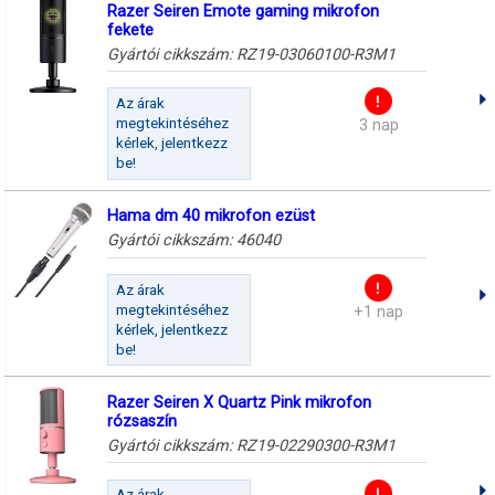
Razer Seiren Emote gaming mikrofon
fekete
Gyártói cikkszám:
RZ19-03060100-R3M1
Az árak
megtekintéséhez
3 nap
kérlek, jelentkezz
be!
Hama dm 40 mikrofon ezüst
Gyártói cikkszám:
46040
Az árak
megtekintéséhez
+1 nap
kérlek, jelentkezz
be!
Razer Seiren X Quartz Pink mikrofon
rózsaszín
Gyártói cikkszám:
RZ19-02290300-R3M1
Az árak