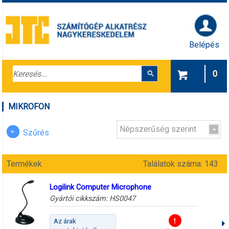
Belépés
0
MIKROFON
Népszerűség szerint
Szűrés
Termékek
Találatok száma: 143
Logilink Computer Microphone
Gyártói cikkszám:
HS0047
Az árak