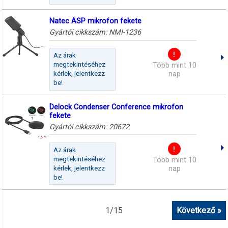
Natec ASP mikrofon fekete
Gyártói cikkszám:
NMI-1236
Az árak
megtekintéséhez
Több mint 10
kérlek, jelentkezz
nap
be!
Delock Condenser Conference mikrofon
fekete
Gyártói cikkszám:
20672
Az árak
megtekintéséhez
Több mint 10
kérlek, jelentkezz
nap
be!
1
/
15
Következő »