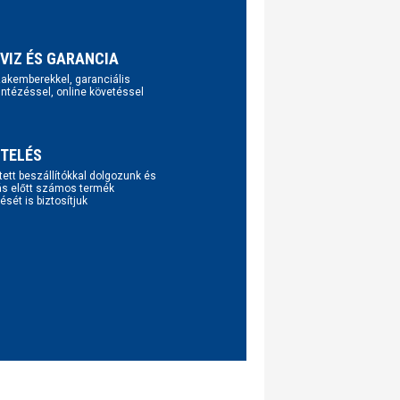
VIZ ÉS GARANCIA
szakemberekkel, garanciális
intézéssel, online követéssel
TELÉS
tett beszállítókkal dolgozunk és
ás előtt számos termék
ését is biztosítjuk