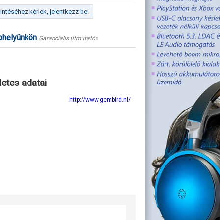
ntéséhez kérlek, jelentkezz be!
ephelyünkön
Garanciális útmutató»
letes adatai
http://www.gembird.nl/