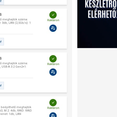
e!
S
tő meghajtók száma:
Raktáron
0: 3db, LAN (2,5Gb/s): 1
e!
S
tő meghajtók száma:
Raktáron
OD, USB-A 3.2 Gen2×1:
e!
, beépíthető meghajtók
Raktáron
A3, M.2: 4db, RAID: RAID
imenet: 1db, LAN