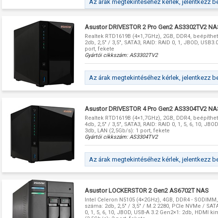
Az árak megtekintéséhez kérlek, jelentkezz b
Asustor DRIVESTOR 2 Pro Gen2 AS3302TV2 NA
Realtek RTD1619B (4×1,7GHz), 2GB, DDR4, beépíthe
2db, 2,5" / 3,5", SATA3, RAID: RAID 0, 1, JBOD, USB3.
port, fekete
Gyártói cikkszám:
AS3302TV2
Az árak megtekintéséhez kérlek, jelentkezz b
Asustor DRIVESTOR 4 Pro Gen2 AS3304TV2 NA
Realtek RTD1619B (4×1,7GHz), 2GB, DDR4, beépíthe
4db, 2,5" / 3,5", SATA3, RAID: RAID 0, 1, 5, 6, 10, JB
3db, LAN (2,5Gb/s): 1 port, fekete
Gyártói cikkszám:
AS3304TV2
Az árak megtekintéséhez kérlek, jelentkezz b
Asustor LOCKERSTOR 2 Gen2 AS6702T NAS
Intel Celeron N5105 (4×2GHz), 4GB, DDR4 - SODIMM
száma: 2db, 2,5" / 3,5" / M.2 2280, PCIe NVMe / SAT
0, 1, 5, 6, 10, JBOD, USB-A 3.2 Gen2×1: 2db, HDMI k