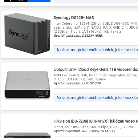
Synology DS225+ NAS
Intel Celeron J4125 (4×2GHz), 6GB, DDR4 - SODIMM
száma: 2db, 2,5" / 3,5", SATA3, RAID: RAID 0, 1, JBO
(2,5Gb/s): 1 port, LAN (1Gb/s): 1db, fekete
Gyártói cikkszám:
DS225+ (6GB)
Az árak megtekintéséhez kérlek, jelentkezz b
Ubiquiti UniFi Cloud Key+ Gen2 1TB videorendsz
ARM Cortex-A53, 3GB, beépíthető meghajtók száma: 
C: 1db, LAN (1Gb/s): 1db, szürke
Gyártói cikkszám:
UCK-G2-SSD
Az árak megtekintéséhez kérlek, jelentkezz b
Hikvision IDS-7208HQHI-M1/XT hálózati video 
8-port, 4MP lite/60fps, 2MP/60fps, H265+, 1x Sata
Gyártói cikkszám:
IDS-7208HQHI-M1/XT