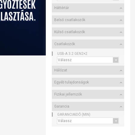
Háttértár
Belső csatlakozók
Külső csatlakozók
Csatlakozók
USB-A 3.2 GEN2×2
Hálózat
Egyéb tulajdonságok
Fizikai jellemzők
Garancia
GARANCIAIDŐ (MIN)