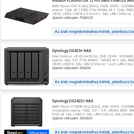
Asustor FLASHSTOR 12 Pro Gen2 FS6812X NA
AMD Ryzen V3C14 (4x2,3GHz), 16GB, DDR5 - SODIMM
száma: 12db, M.2 2280, PCIe NVMe, M.2: 12db, RAID: R
JBOD, USB4, USB-A 3.2 Gen2×1: 3db, LAN (10Gb/s): 2
Gyártói cikkszám:
FS6812X
Az árak megtekintéséhez kérlek, jelentkezz b
Synology DS425+ NAS
Intel Celeron J4125 (4×2GHz), 2GB, DDR4 - SODIMM
száma: 4db, 3,5", PCIe NVMe / SATA3, M.2: 2db, RAID: 
JBOD, USB3.0: 2db, LAN (2,5Gb/s): 1 port, LAN (1Gb/
Gyártói cikkszám:
DS425+
Az árak megtekintéséhez kérlek, jelentkezz b
Synology DS2422+ NAS
AMD Ryzen V1500B (4×2,2GHz), 4GB, DDR4 - SODIMM
meghajtók száma: 12db, 2,5" / 3,5", SATA3, RAID: RAID
PCIe x8: 1db, USB3.0: 2db, LAN (1Gb/s): 4db, fekete
Gyártói cikkszám:
DS2422+
Az árak megtekintéséhez kérlek, jelentkezz b