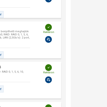
e!
, beépíthető meghajtók
Raktáron
, RAID: RAID 0, 1, 5, 6,
, LAN (2,5Gb/s): 2 port,
e!
ő
RAID 0, 1, 5, 6, 10,
Raktáron
e!