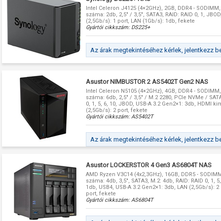
Intel Celeron J4125 (4×2GHz), 2GB, DDR4 - SODIMM
száma: 2db, 2,5" / 3,5", SATA3, RAID: RAID 0, 1, JBO
(2,5Gb/s): 1 port, LAN (1Gb/s): 1db, fekete
Gyártói cikkszám:
DS225+
Az árak megtekintéséhez kérlek, jelentkezz b
Asustor NIMBUSTOR 2 AS5402T Gen2 NAS
Intel Celeron N5105 (4×2GHz), 4GB, DDR4 - SODIMM
száma: 6db, 2,5" / 3,5" / M.2 2280, PCIe NVMe / SAT
0, 1, 5, 6, 10, JBOD, USB-A 3.2 Gen2×1: 3db, HDMI k
(2,5Gb/s): 2 port, fekete
Gyártói cikkszám:
AS5402T
Az árak megtekintéséhez kérlek, jelentkezz b
Asustor LOCKERSTOR 4 Gen3 AS6804T NAS
AMD Ryzen V3C14 (4x2,3GHz), 16GB, DDR5 - SODIMM
száma: 4db, 3,5", SATA3, M.2: 4db, RAID: RAID 0, 1, 5,
1db, USB4, USB-A 3.2 Gen2×1: 3db, LAN (2,5Gb/s): 2 
port, fekete
Gyártói cikkszám:
AS6804T