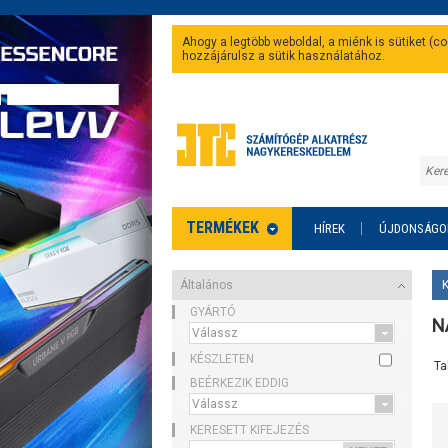
Ahogy a legtöbb weboldal, a miénk is sütiket (
hozzájárulsz a sütik használatához.
TERMÉKEK
HÍREK
ÚJDONSÁGO
Általános
GYÁRTÓ
NA
KÉSZLETEN
Ta
BEÉRKEZIK EDDIG
KERESETT KIFEJEZÉS