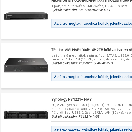
Hikvision IDS-7204HQHI-M1/XT hálózati video 
4-port, 4MP lite/60fps, 2MP/60fps, H265+, 1x Sata
Gyártói cikkszám:
IDS-7204HQHI-M1/XT
Az árak megtekintéséhez kérlek, jelentkezz b
TP-Link VIGI NVR1004H-4P 2TB hálózati video r
beépíthető meghajtók száma: 1db, SATA3, USB2.0, 
kimenet: 1db, LAN (100Mb/s): 5db, 4-csatornás, PoE
Gyártói cikkszám:
VIGI NVR1004H-4P-2TB
Az árak megtekintéséhez kérlek, jelentkezz b
Synology RS1221+ NAS
2U, AMD Ryzen V1500B (4×2,2GHz), 4GB, DDR4 - SO
meghajtók száma: 8db, 2,5" / 3,5", SATA3, RAID: RAID 
PCIe x8: 1db, USB3.0: 2db, eSATA, LAN (1Gb/s): 4db,
Gyártói cikkszám:
RS1221+ (4GB)
Az árak megtekintéséhez kérlek, jelentkezz b