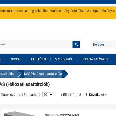
cookie-kat) használ a nagyobb felhasználói élmény érdekében. A böngészés folyta
Belépés
K
AKCIÓK
LETÖLTÉSEK
MAGUNKRÓL
SZOLGÁLTATÁSAINK
Kezdőoldal
NAS (Hálózati adattárolók)
S (Hálózati adattárolók)
lálatok száma: 151 Látható:
« Előző
1
|
2
|
3
Következő »
Synology DS225+ NAS