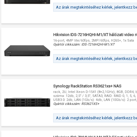
Az árak megtekintéséhez kérlek, jelentkezz b
Hikvision IDS-7216HQHI-M1/XT hálózati video 
16-port, 4MP lite/60fps, 2MP/60fps, H265+, 1x Sata
Gyártói cikkszám:
IDS-7216HQHI-M1/XT
Az árak megtekintéséhez kérlek, jelentkezz b
Synology RackStation RS3621xs+ NAS
rack, 2U, Intel Xeon D-1541 (8×2,1GHz), 8GB, DDR4,
száma: 12db, 2,5" / 3,5", SATA3, RAID: RAID 0, 1, 5, 6
USB3.0: 2db, LAN (1Gb/s): 4db, LAN (10Gb/s): 2 port
Gyártói cikkszám:
RS3621XS+
Az árak megtekintéséhez kérlek, jelentkezz b