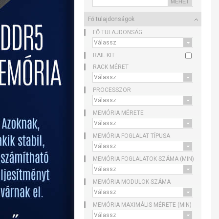
Fő tulajdonságok
FŐ TULAJDONSÁG
RAIL KIT
RACK MÉRET
PROCESSZOR
MEMÓRIA MÉRETE
MEMÓRIA FOGLALAT TÍPUSA
MEMÓRIA FOGLALATOK SZÁMA (MIN)
MEMÓRIA MODULOK SZÁMA
MEMÓRIA MAXIMÁLIS MÉRETE (MIN)