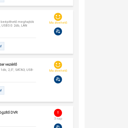
, beépíthető meghajtók
Ma átvehető
D, USB3.0: 2db, LAN
e!
er vezérlő
1db, 2,5", SATA3, USB-
Ma átvehető
e!
rögzítő DVR
3 nap