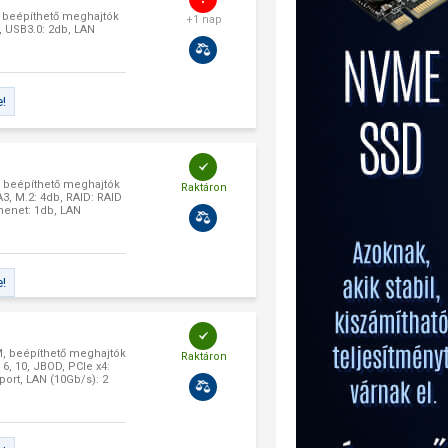
, beépíthető meghajtók
+1 nap
D, USB3.0: 2db, LAN
e!
, beépíthető meghajtók
Raktáron
A3, M.2: 4db, RAID: RAID
imenet: 1db, LAN
e!
, beépíthető meghajtók
Raktáron
 6, 10, JBOD, PCIe x4:
port, LAN (10Gb/s): 2