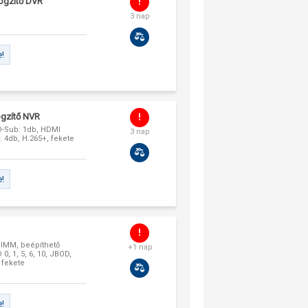
rögzítő DVR
3 nap
e!
ögzítő NVR
D-Sub: 1db, HDMI
3 nap
: 4db, H.265+, fekete
e!
DIMM, beépíthető
+1 nap
0, 1, 5, 6, 10, JBOD,
 fekete
e!