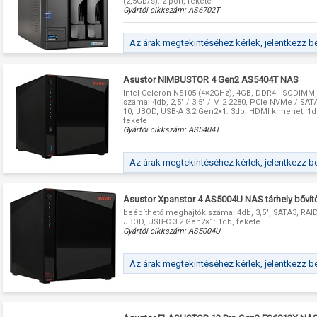
(2,5Gb/s): 2 port, fekete
Gyártói cikkszám:
AS6702T
Az árak megtekintéséhez kérlek, jelentkezz b
Asustor NIMBUSTOR 4 Gen2 AS5404T NAS
Intel Celeron N5105 (4×2GHz), 4GB, DDR4 - SODIMM
száma: 4db, 2,5" / 3,5" / M.2 2280, PCIe NVMe / SATA3
10, JBOD, USB-A 3.2 Gen2×1: 3db, HDMI kimenet: 1db
fekete
Gyártói cikkszám:
AS5404T
Az árak megtekintéséhez kérlek, jelentkezz b
Asustor Xpanstor 4 AS5004U NAS tárhely bővít
beépíthető meghajtók száma: 4db, 3,5", SATA3, RAID: 
JBOD, USB-C 3.2 Gen2×1: 1db, fekete
Gyártói cikkszám:
AS5004U
Az árak megtekintéséhez kérlek, jelentkezz b