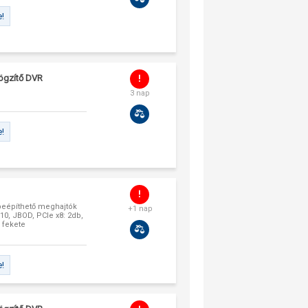
e!
rögzítő DVR
3 nap
e!
 beépíthető meghajtók
+1 nap
, 10, JBOD, PCIe x8: 2db,
, fekete
e!