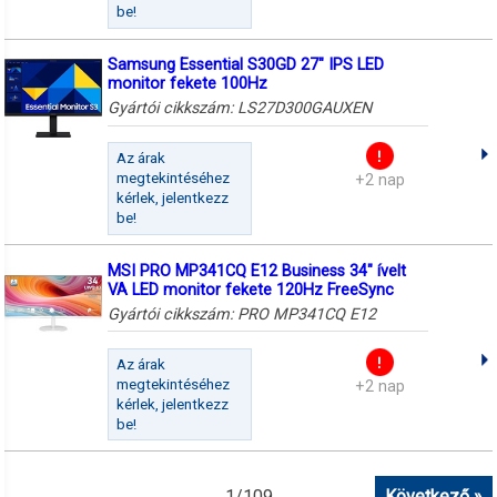
be!
Samsung Essential S30GD 27" IPS LED
monitor fekete 100Hz
Gyártói cikkszám:
LS27D300GAUXEN
Az árak
megtekintéséhez
+2 nap
kérlek, jelentkezz
be!
MSI PRO MP341CQ E12 Business 34" ívelt
VA LED monitor fekete 120Hz FreeSync
Gyártói cikkszám:
PRO MP341CQ E12
Az árak
megtekintéséhez
+2 nap
kérlek, jelentkezz
be!
1
/
109
Következő »