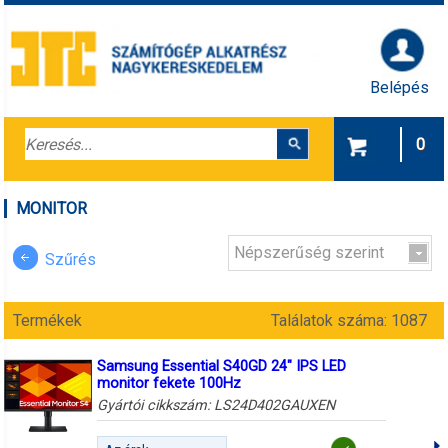
Belépés
0
MONITOR
Népszerűség szerint
Szűrés
Termékek
Találatok száma: 1087
Samsung Essential S40GD 24" IPS LED
monitor fekete 100Hz
Gyártói cikkszám:
LS24D402GAUXEN