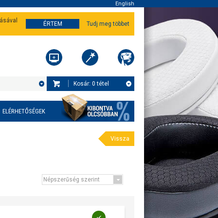
English
tásával
ÉRTEM
Tudj meg többet
Kosár:
0
tétel
ELÉRHETŐSÉGEK
Vissza