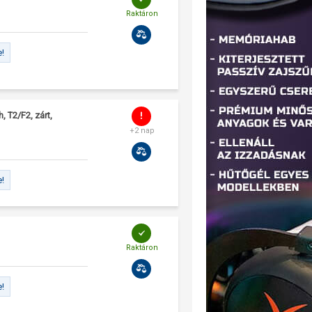
Raktáron
e!
T2/F2, zárt,
+2 nap
e!
Raktáron
e!