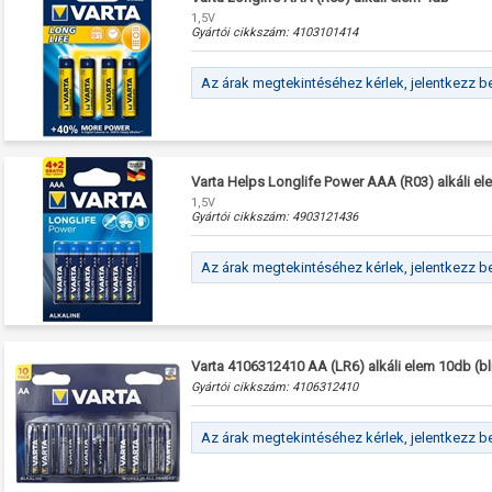
1,5V
Gyártói cikkszám:
4103101414
Az árak megtekintéséhez kérlek, jelentkezz b
Varta Helps Longlife Power AAA (R03) alkáli el
1,5V
Gyártói cikkszám:
4903121436
Az árak megtekintéséhez kérlek, jelentkezz b
Varta 4106312410 AA (LR6) alkáli elem 10db (bli
Gyártói cikkszám:
4106312410
Az árak megtekintéséhez kérlek, jelentkezz b