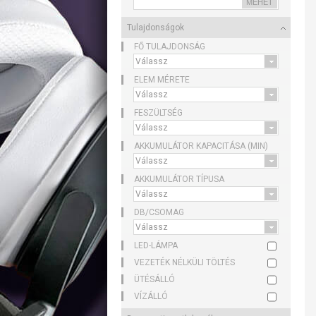
Tulajdonságok
FŐ TULAJDONSÁG
ELEM MÉRETE
FESZÜLTSÉG
AKKUMULÁTOR KAPACITÁSA (MIN)
AKKUMULÁTOR TÍPUSA
DB/CSOMAG
LED-LÁMPA
VEZETÉK NÉLKÜLI TÖLTÉS
ÜTÉSÁLLÓ
VÍZÁLLÓ