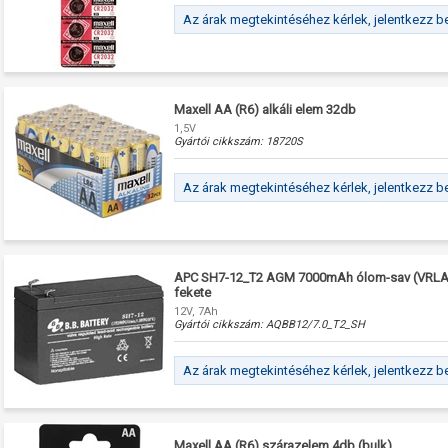
Az árak megtekintéséhez kérlek, jelentkezz b
Maxell AA (R6) alkáli elem 32db
1,5V
Gyártói cikkszám:
18720S
Az árak megtekintéséhez kérlek, jelentkezz b
APC SH7-12_T2 AGM 7000mAh ólom-sav (VRLA
fekete
12V, 7Ah
Gyártói cikkszám:
AQBB12/7.0_T2_SH
Az árak megtekintéséhez kérlek, jelentkezz b
Maxell AA (R6) szárazelem 4db (bulk)