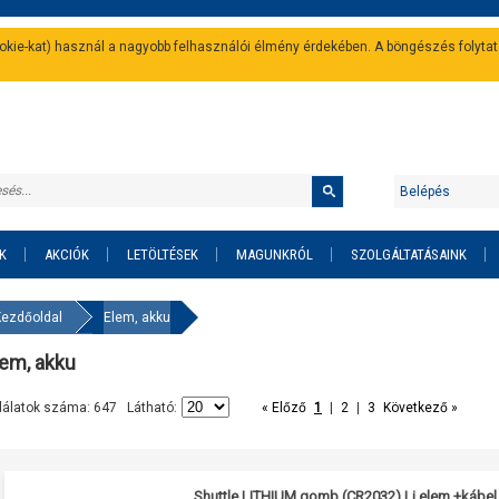
cookie-kat) használ a nagyobb felhasználói élmény érdekében. A böngészés folyta
Belépés
K
AKCIÓK
LETÖLTÉSEK
MAGUNKRÓL
SZOLGÁLTATÁSAINK
Kezdőoldal
Elem, akku
lem, akku
lálatok száma: 647 Látható:
« Előző
1
|
2
|
3
Következő »
Shuttle LITHIUM gomb (CR2032) Li elem +kábel