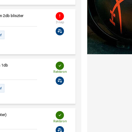
 2db bliszter
3 nap
e!
m 1db
Raktáron
e!
ter)
Raktáron