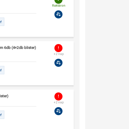
Raktáron
e!
em 6db (4+2db blister)
+2 nap
e!
ster)
+2 nap
e!