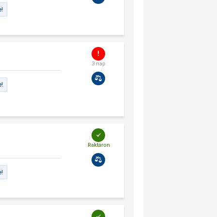
e!
3 nap
e!
Raktáron
e!