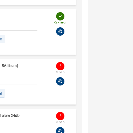
Raktáron
e!
5V, lítium)
3 nap
e!
i elem 24db
3 nap