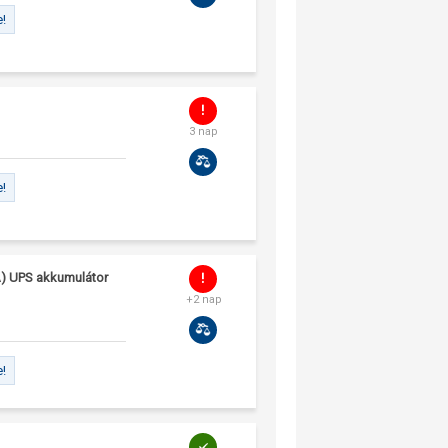
e!
3 nap
e!
) UPS akkumulátor
+2 nap
e!