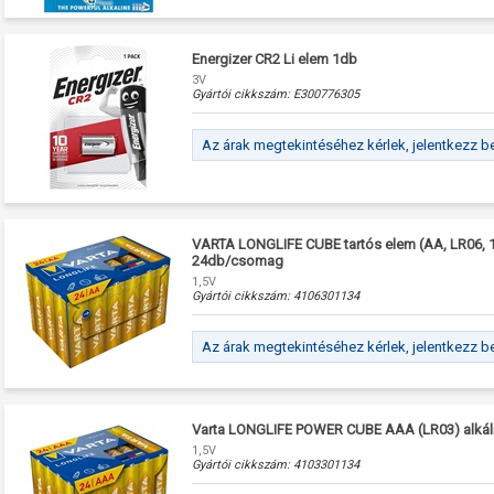
Energizer CR2 Li elem 1db
3V
Gyártói cikkszám:
E300776305
Az árak megtekintéséhez kérlek, jelentkezz b
VARTA LONGLIFE CUBE tartós elem (AA, LR06, 1.
24db/csomag
1,5V
Gyártói cikkszám:
4106301134
Az árak megtekintéséhez kérlek, jelentkezz b
Varta LONGLIFE POWER CUBE AAA (LR03) alkál
1,5V
Gyártói cikkszám:
4103301134