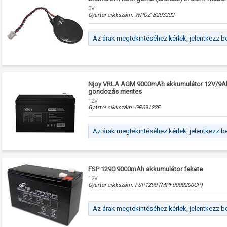
3V
Gyártói cikkszám:
WPOZ-B203202
Az árak megtekintéséhez kérlek, jelentkezz b
Njoy VRLA AGM 9000mAh akkumulátor 12V/9Ah, 
gondozás mentes
12V
Gyártói cikkszám:
GP09122F
Az árak megtekintéséhez kérlek, jelentkezz b
FSP 1290 9000mAh akkumulátor fekete
12V
Gyártói cikkszám:
FSP1290 (MPF0000200GP)
Az árak megtekintéséhez kérlek, jelentkezz b