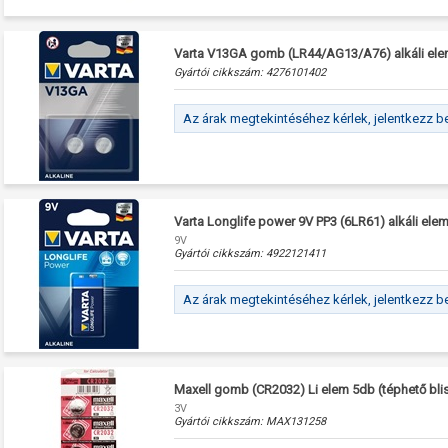
Varta V13GA gomb (LR44/AG13/A76) alkáli elem
Gyártói cikkszám:
4276101402
Az árak megtekintéséhez kérlek, jelentkezz b
Varta Longlife power 9V PP3 (6LR61) alkáli ele
9V
Gyártói cikkszám:
4922121411
Az árak megtekintéséhez kérlek, jelentkezz b
Maxell gomb (CR2032) Li elem 5db (téphető blis
3V
Gyártói cikkszám:
MAX131258