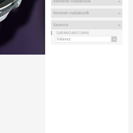
Bemeneti csatlakozók
Kimeneti csatlakozók
Garancia
GARANCIAIDŐ (MIN)