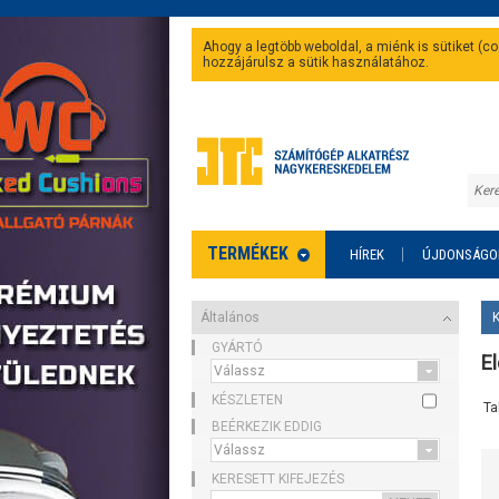
Ahogy a legtöbb weboldal, a miénk is sütiket (
hozzájárulsz a sütik használatához.
TERMÉKEK
HÍREK
ÚJDONSÁGO
Általános
GYÁRTÓ
E
KÉSZLETEN
Ta
BEÉRKEZIK EDDIG
KERESETT KIFEJEZÉS