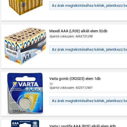
Az árak megtekintéséhez kérlek, jelentkezz b
Maxell AAA (LR03) alkáli elem 32db
Gyártói cikkszám:
MAX731298
Az árak megtekintéséhez kérlek, jelentkezz b
Varta gomb (CR2025) elem 1db
3V
Gyártói cikkszám:
6025112401
Az árak megtekintéséhez kérlek, jelentkezz b
Varta Longlife AAA (R03) alkáli elem 4db