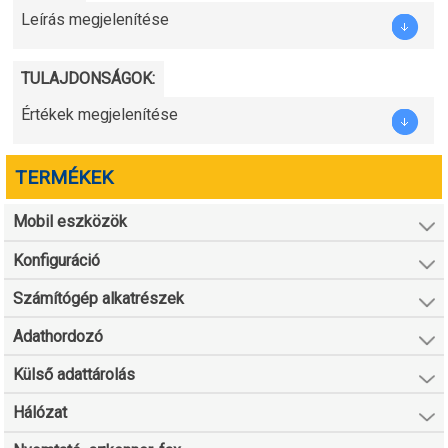
Leírás megjelenítése
TULAJDONSÁGOK:
Értékek megjelenítése
TERMÉKEK
Mobil eszközök
Konfiguráció
Számítógép alkatrészek
Adathordozó
Külső adattárolás
Hálózat