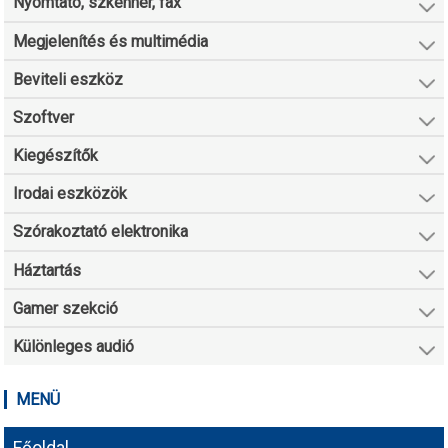
Nyomtató, szkenner, fax
Megjelenítés és multimédia
Beviteli eszköz
Szoftver
Kiegészítők
Irodai eszközök
Szórakoztató elektronika
Háztartás
Gamer szekció
Különleges audió
MENÜ
Főoldal