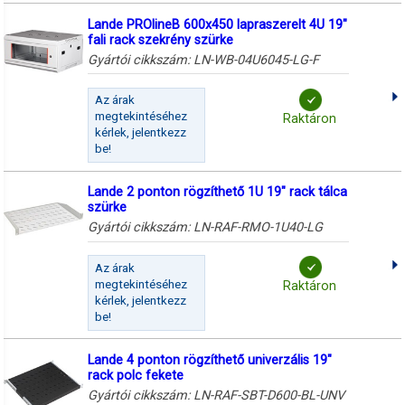
Lande PROlineB 600x450 lapraszerelt 4U 19"
fali rack szekrény szürke
Gyártói cikkszám:
LN-WB-04U6045-LG-F
Az árak
megtekintéséhez
Raktáron
kérlek, jelentkezz
be!
Lande 2 ponton rögzíthető 1U 19" rack tálca
szürke
Gyártói cikkszám:
LN-RAF-RMO-1U40-LG
Az árak
megtekintéséhez
Raktáron
kérlek, jelentkezz
be!
Lande 4 ponton rögzíthető univerzális 19"
rack polc fekete
Gyártói cikkszám:
LN-RAF-SBT-D600-BL-UNV