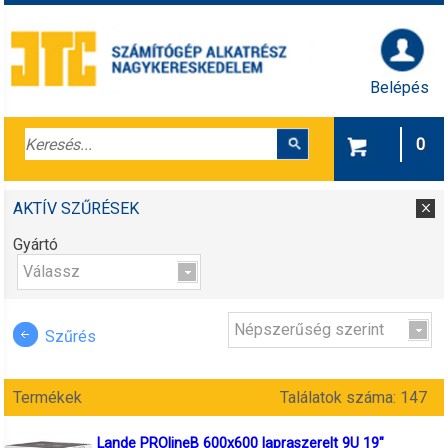
Belépés
0
AKTÍV SZŰRÉSEK
Gyártó
Válassz
Népszerűség szerint
Szűrés
Termékek
Találatok száma: 147
Lande PROlineB 600x600 lapraszerelt 9U 19"