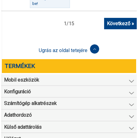
be!
1
/
15
Következő »
Ugrás az oldal tetejére
TERMÉKEK
Mobil eszközök
Konfiguráció
Számítógép alkatrészek
Adathordozó
Külső adattárolás