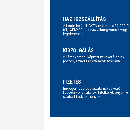
HÁZHOZSZÁLLÍTÁS
24 órán belül, INGYEN már nettó 80.000 Ft
tól, IGÉNYRE szabva; villámgyorsan vagy
legolcsóbban
KISZOLGÁLÁS
villámgyorsan, képzett munkatársaink
pontos, szakszerű tájékoztatásával
FIZETÉS
hűségért cserébe bizalom; kedvező
fizetési konstrukciók, hitelkeret, egyénre
szabott kedvezmények