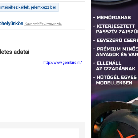
ntéséhez kérlek, jelentkezz be!
ephelyünkön
Garanciális útmutató»
letes adatai
http://www.gembird.nl/