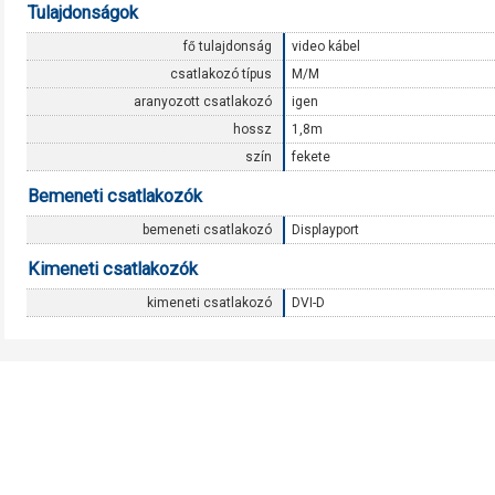
Tulajdonságok
fő tulajdonság
video kábel
csatlakozó típus
M/M
aranyozott csatlakozó
igen
hossz
1,8m
szín
fekete
Bemeneti csatlakozók
bemeneti csatlakozó
Displayport
Kimeneti csatlakozók
kimeneti csatlakozó
DVI-D