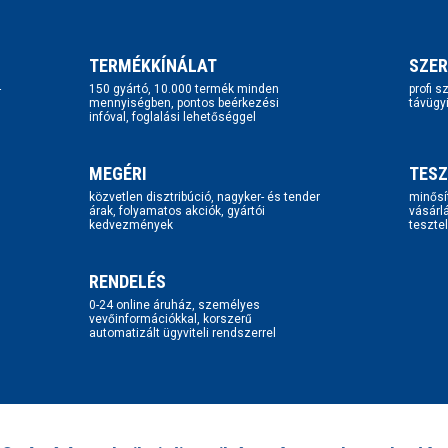
TERMÉKKÍNÁLAT
SZER
-
150 gyártó, 10.000 termék minden
profi 
mennyiségben, pontos beérkezési
távügy
infóval, foglalási lehetőséggel
MEGÉRI
TESZ
közvetlen disztribúció, nagyker- és tender
minősí
árak, folyamatos akciók, gyártói
vásárl
kedvezmények
tesztel
RENDELÉS
0-24 online áruház, személyes
vevőinformációkkal, korszerű
automatizált ügyviteli rendszerrel