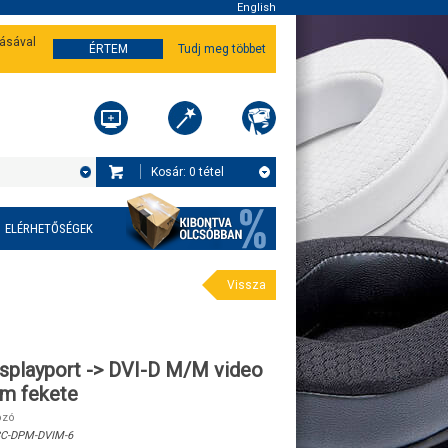
English
tásával
ÉRTEM
Tudj meg többet
Kosár:
0
tétel
ELÉRHETŐSÉGEK
Vissza
splayport -> DVI-D M/M video
8m fekete
ozó
C-DPM-DVIM-6