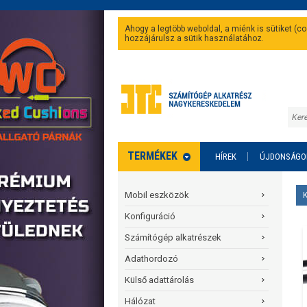
Ahogy a legtöbb weboldal, a miénk is sütiket (
hozzájárulsz a sütik használatához.
TERMÉKEK
HÍREK
ÚJDONSÁGO
Mobil eszközök
Konfiguráció
Számítógép alkatrészek
Adathordozó
Külső adattárolás
Hálózat