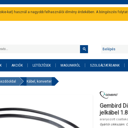
cookie-kat) használ a nagyobb felhasználói élmény érdekében. A böngészés folyta
Belépés
K
AKCIÓK
LETÖLTÉSEK
MAGUNKRÓL
SZOLGÁLTATÁSAINK
Kezdőoldal
Kábel, konverter
Gembird Di
jelkábel 1.
aranyozott csatlak
Gyártói cikkszám:
C