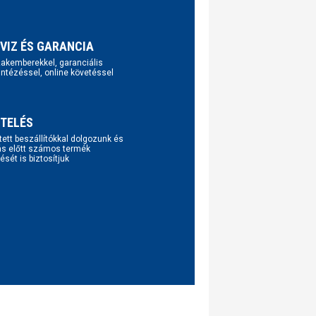
VIZ ÉS GARANCIA
szakemberekkel, garanciális
intézéssel, online követéssel
TELÉS
tett beszállítókkal dolgozunk és
ás előtt számos termék
ését is biztosítjuk