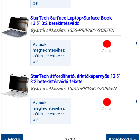
be!
StarTech Surface Laptop/Surface Book
13.5" 3:2 betekintésvédő
Gyártói cikkszám:
135S-PRIVACY-SCREEN
Az árak
megtekintéséhez
7 nap
kérlek, jelentkezz
be!
StarTech átfordítható, érintőképernyős 13.5"
3:2 betekintésvédő fekete
Gyártói cikkszám:
135CT-PRIVACY-SCREEN
Az árak
megtekintéséhez
7 nap
kérlek, jelentkezz
be!
« Előző
2
/
12
Következő »