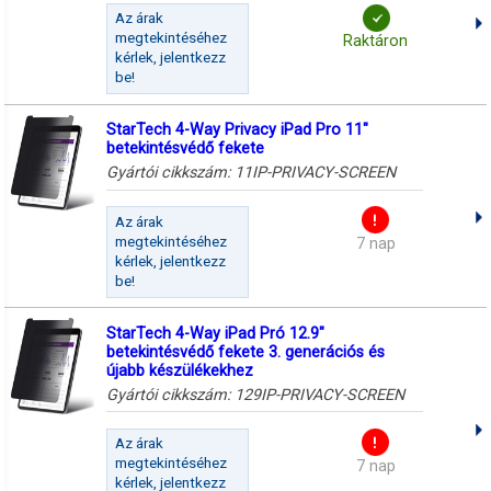
Az árak
megtekintéséhez
Raktáron
kérlek, jelentkezz
be!
StarTech 4-Way Privacy iPad Pro 11"
betekintésvédő fekete
Gyártói cikkszám:
11IP-PRIVACY-SCREEN
Az árak
megtekintéséhez
7 nap
kérlek, jelentkezz
be!
StarTech 4-Way iPad Pró 12.9"
betekintésvédő fekete 3. generációs és
újabb készülékekhez
Gyártói cikkszám:
129IP-PRIVACY-SCREEN
Az árak
megtekintéséhez
7 nap
kérlek, jelentkezz