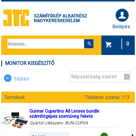
Belépés
0
MONITOR KIEGÉSZÍTŐ
Népszerűség szerint
Szűrés
Termékek
Találatok száma: 113
Gunnar Cupertino All Lenses bundle
számítógépes szemüveg fekete
Gyártói cikkszám:
BUN-CUP04