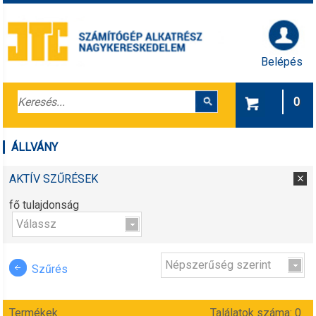
Belépés
0
ÁLLVÁNY
AKTÍV SZŰRÉSEK
fő tulajdonság
Válassz
Népszerűség szerint
Szűrés
Termékek
Találatok száma: 0