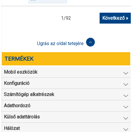
1
/
92
Következő »
Ugrás az oldal tetejére
TERMÉKEK
Mobil eszközök
Konfiguráció
Számítógép alkatrészek
Adathordozó
Külső adattárolás
Hálózat