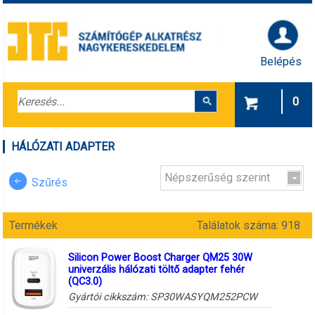
Belépés
0
HÁLÓZATI ADAPTER
Népszerűség szerint
Szűrés
Termékek
Találatok száma: 918
Silicon Power Boost Charger QM25 30W
univerzális hálózati töltő adapter fehér
(QC3.0)
Gyártói cikkszám:
SP30WASYQM252PCW