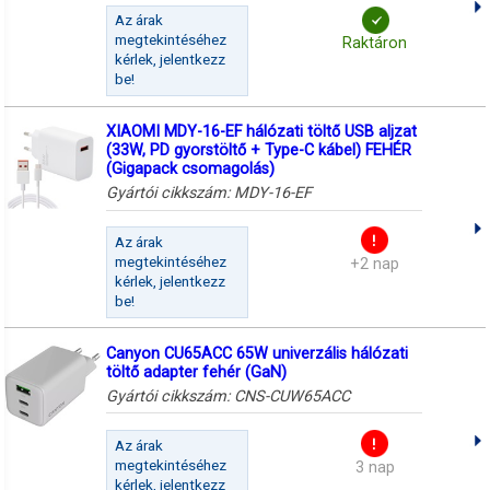
Az árak
megtekintéséhez
Raktáron
kérlek, jelentkezz
be!
XIAOMI MDY-16-EF hálózati töltő USB aljzat
(33W, PD gyorstöltő + Type-C kábel) FEHÉR
(Gigapack csomagolás)
Gyártói cikkszám:
MDY-16-EF
Az árak
megtekintéséhez
+2 nap
kérlek, jelentkezz
be!
Canyon CU65ACC 65W univerzális hálózati
töltő adapter fehér (GaN)
Gyártói cikkszám:
CNS-CUW65ACC
Az árak
megtekintéséhez
3 nap
kérlek, jelentkezz