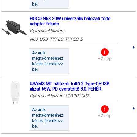
be!
HOCO N63 30W univerzális hálózati töltő
adapter fekete
Gyártói cikkszám:
N63_USB_TYPEC_TYPEC_B
Az árak
megtekintéséhez
+2 nap
kérlek, jelentkezz
be!
USAMS MT hálózati töltő 2 Type-C+USB
aljzat 65W, PD gyorstöltő 3.0, FEHÉR
Gyártói cikkszám:
CC110TC02
Az árak
megtekintéséhez
+2 nap
kérlek, jelentkezz
be!