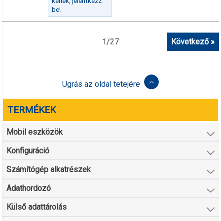
kérlek, jelentkezz
be!
1
/
27
Következő »
Ugrás az oldal tetejére
TERMÉKEK
Mobil eszközök
Konfiguráció
Számítógép alkatrészek
Adathordozó
Külső adattárolás