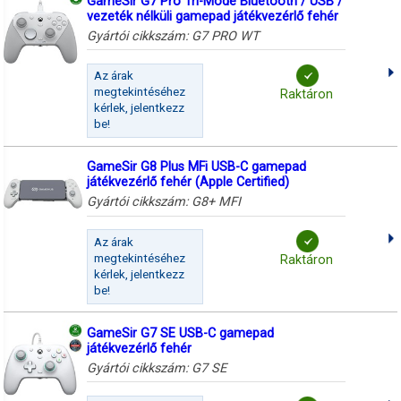
GameSir G7 Pro Tri-Mode Bluetooth / USB /
vezeték nélküli gamepad játékvezérlő fehér
Gyártói cikkszám:
G7 PRO WT
Az árak
megtekintéséhez
Raktáron
kérlek, jelentkezz
be!
GameSir G8 Plus MFi USB-C gamepad
játékvezérlő fehér (Apple Certified)
Gyártói cikkszám:
G8+ MFI
Az árak
megtekintéséhez
Raktáron
kérlek, jelentkezz
be!
GameSir G7 SE USB-C gamepad
játékvezérlő fehér
Gyártói cikkszám:
G7 SE