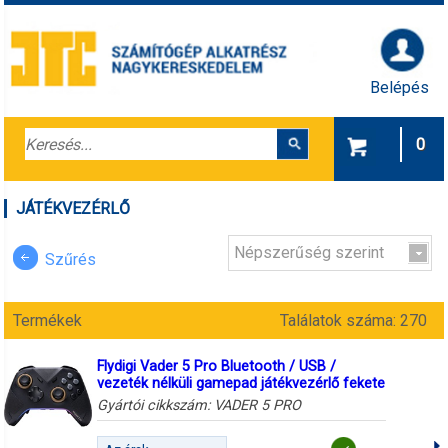
Belépés
0
JÁTÉKVEZÉRLŐ
Népszerűség szerint
Szűrés
Termékek
Találatok száma: 270
Flydigi Vader 5 Pro Bluetooth / USB /
vezeték nélküli gamepad játékvezérlő fekete
Gyártói cikkszám:
VADER 5 PRO