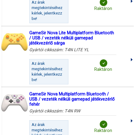
Az árak
megtekintéséhez
Raktáron
kérlek, jelentkezz
be!
GameSir Nova Lite Multiplatform Bluetooth
/ USB / vezeték nélküli gamepad
játékvezérlő sárga
Gyártói cikkszám:
T4N LITE YL
Az árak
megtekintéséhez
Raktáron
kérlek, jelentkezz
be!
GameSir Nova Multiplatform Bluetooth /
USB / vezeték nélküli gamepad játékvezérlő
fehér
Gyártói cikkszám:
T4N RW
Az árak
megtekintéséhez
Raktáron