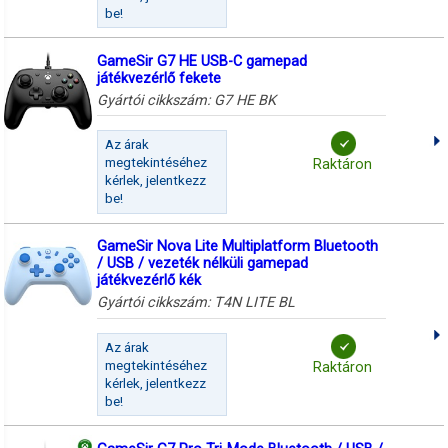
be!
GameSir G7 HE USB-C gamepad
játékvezérlő fekete
Gyártói cikkszám:
G7 HE BK
Az árak
megtekintéséhez
Raktáron
kérlek, jelentkezz
be!
GameSir Nova Lite Multiplatform Bluetooth
/ USB / vezeték nélküli gamepad
játékvezérlő kék
Gyártói cikkszám:
T4N LITE BL
Az árak
megtekintéséhez
Raktáron
kérlek, jelentkezz
be!