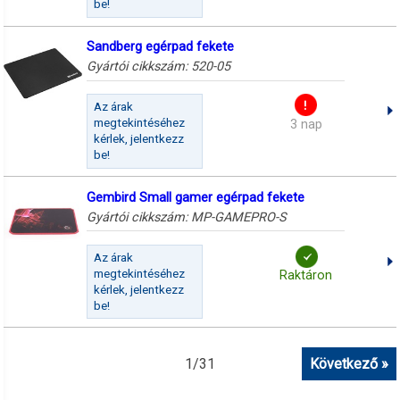
be!
Sandberg egérpad fekete
Gyártói cikkszám:
520-05
Az árak
megtekintéséhez
3 nap
kérlek, jelentkezz
be!
Gembird Small gamer egérpad fekete
Gyártói cikkszám:
MP-GAMEPRO-S
Az árak
megtekintéséhez
Raktáron
kérlek, jelentkezz
be!
1
/
31
Következő »