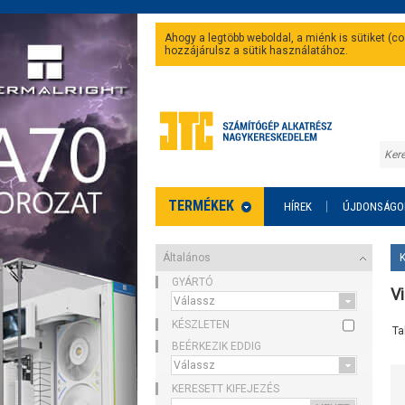
Ahogy a legtöbb weboldal, a miénk is sütiket (
hozzájárulsz a sütik használatához.
TERMÉKEK
HÍREK
ÚJDONSÁGO
Általános
GYÁRTÓ
Vi
KÉSZLETEN
Ta
BEÉRKEZIK EDDIG
KERESETT KIFEJEZÉS