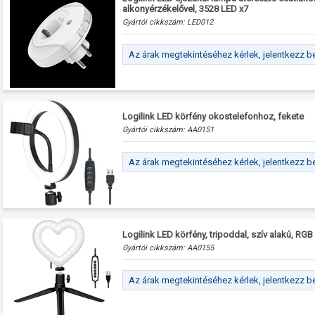
alkonyérzékelővel, 3528 LED x7
Gyártói cikkszám:
LED012
Az árak megtekintéséhez kérlek, jelentkezz b
Logilink LED körfény okostelefonhoz, fekete
Gyártói cikkszám:
AA0151
Az árak megtekintéséhez kérlek, jelentkezz b
Logilink LED körfény, tripoddal, szív alakú, RGB
Gyártói cikkszám:
AA0155
Az árak megtekintéséhez kérlek, jelentkezz b