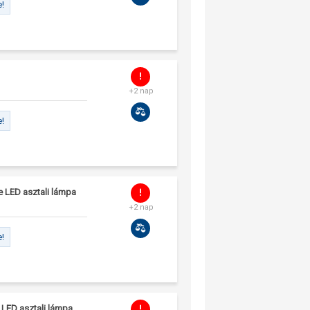
e!
+2 nap
e!
 LED asztali lámpa
+2 nap
e!
LED asztali lámpa