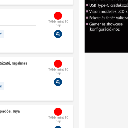
Több mint 10
nap
e!
tázatú, rugalmas
Több mint 10
nap
e!
apadós, Tuya
Több mint 10
nap