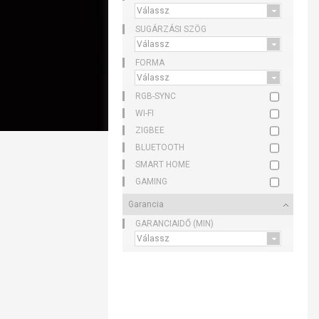
SUGÁRZÁSI SZÖG
FORMA
RGB-SYNC
WI-FI
ZIGBEE
BLUETOOTH
SMART HOME
GAMING
Garancia
GARANCIAIDŐ (MIN)