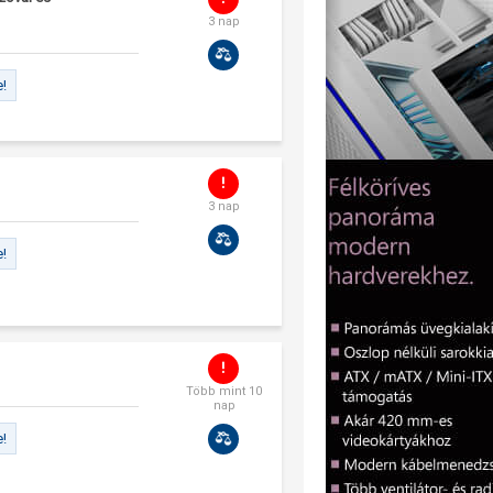
3 nap
e!
3 nap
e!
Több mint 10
nap
e!