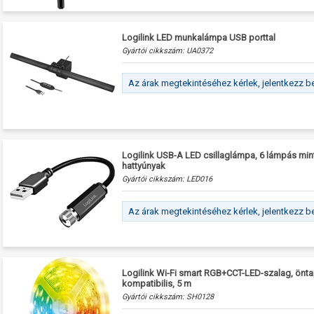
Logilink LED munkalámpa USB porttal
Gyártói cikkszám:
UA0372
Az árak megtekintéséhez kérlek, jelentkezz b
Logilink USB-A LED csillaglámpa, 6 lámpás min
hattyúnyak
Gyártói cikkszám:
LED016
Az árak megtekintéséhez kérlek, jelentkezz b
Logilink Wi-Fi smart RGB+CCT-LED-szalag, önt
kompatibilis, 5 m
Gyártói cikkszám:
SH0128