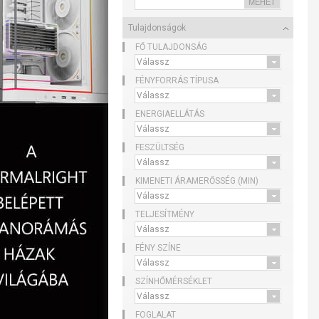
Tulajdonságok
FŐ TULAJDONSÁG
FÉNYFORRÁS TÍPUSA
ENERGIAELLÁTÁS
FESZÜLTSÉG
KIMENETI ÁRAMERŐSSÉG (MIN)
TELJESÍTMÉNY
FÉNY SZÍNE
SZÍNHŐMÉRSÉKLET
FOGLALAT