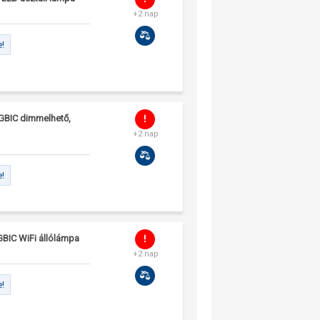
+2 nap
e!
RGBIC dimmelhető,
+2 nap
e!
GBIC WiFi állólámpa
+2 nap
e!