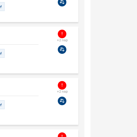
e!
+2 nap
e!
+2 nap
e!