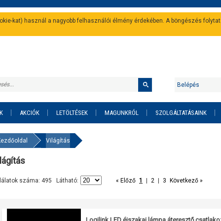
cookie-kat) használ a nagyobb felhasználói élmény érdekében. A böngészés folyta
Belépés
K
AKCIÓK
LETÖLTÉSEK
MAGUNKRÓL
SZOLGÁLTATÁSAINK
Kezdőoldal
Világítás
lágítás
lálatok száma: 495 Látható:
« Előző
1
|
2
|
3
Következő »
Logilink LED éjszakai lámpa áteresztő csatlako