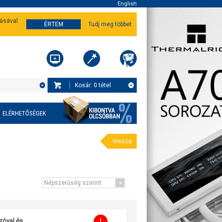
English
tásával
ÉRTEM
Tudj meg többet
Kosár:
0
tétel
ELÉRHETŐSÉGEK
Vissza
zóval és