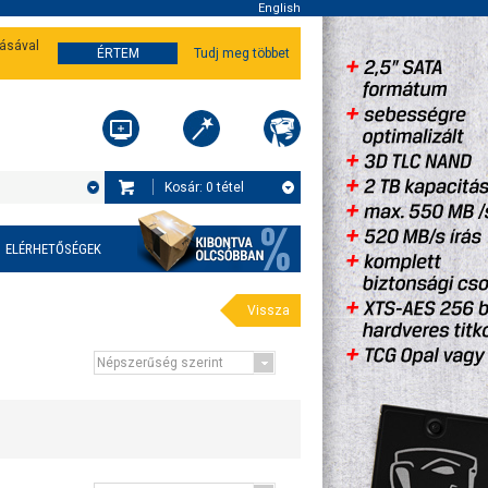
English
tásával
ÉRTEM
Tudj meg többet
Kosár:
0
tétel
ELÉRHETŐSÉGEK
Vissza