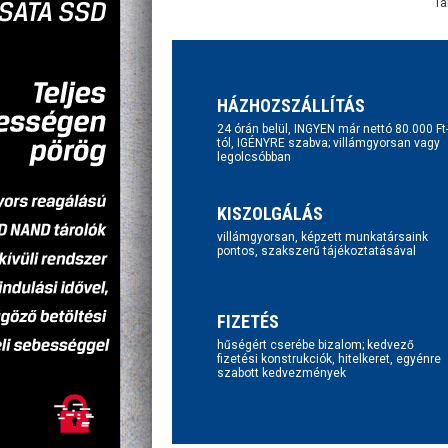
Ta
HÁZHOZSZÁLLÍTÁS
24 órán belül, INGYEN már nettó 80.000 Ft
tól, IGÉNYRE szabva; villámgyorsan vagy
legolcsóbban
KISZOLGÁLÁS
villámgyorsan, képzett munkatársaink
pontos, szakszerű tájékoztatásával
FIZETÉS
hűségért cserébe bizalom; kedvező
fizetési konstrukciók, hitelkeret, egyénre
szabott kedvezmények