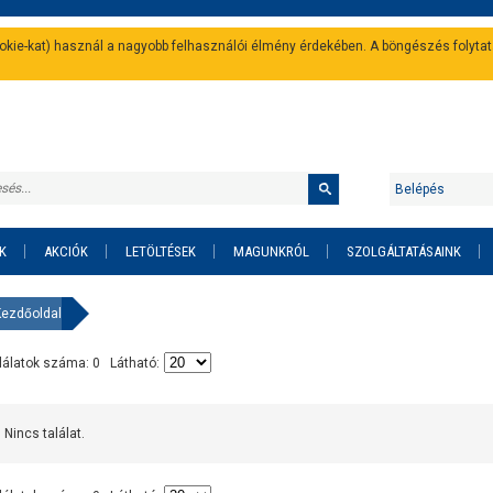
cookie-kat) használ a nagyobb felhasználói élmény érdekében. A böngészés folyta
Belépés
K
AKCIÓK
LETÖLTÉSEK
MAGUNKRÓL
SZOLGÁLTATÁSAINK
Kezdőoldal
lálatok száma: 0 Látható:
Nincs találat.