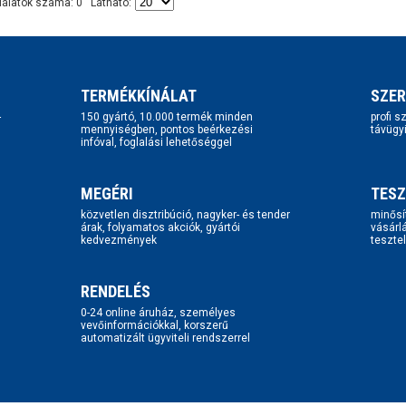
lálatok száma: 0 Látható:
TERMÉKKÍNÁLAT
SZER
-
150 gyártó, 10.000 termék minden
profi 
mennyiségben, pontos beérkezési
távügy
infóval, foglalási lehetőséggel
MEGÉRI
TESZ
közvetlen disztribúció, nagyker- és tender
minősí
árak, folyamatos akciók, gyártói
vásárl
kedvezmények
tesztel
RENDELÉS
0-24 online áruház, személyes
vevőinformációkkal, korszerű
automatizált ügyviteli rendszerrel