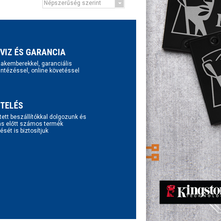
VIZ ÉS GARANCIA
szakemberekkel, garanciális
intézéssel, online követéssel
TELÉS
tett beszállítókkal dolgozunk és
ás előtt számos termék
ését is biztosítjuk