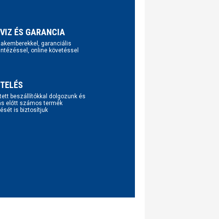
VIZ ÉS GARANCIA
szakemberekkel, garanciális
intézéssel, online követéssel
TELÉS
tett beszállítókkal dolgozunk és
ás előtt számos termék
ését is biztosítjuk