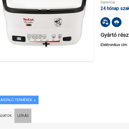
Garancia:
24 hónap sza
Gyártó rész
Elektronikus cím:
ASONLÓ TERMÉKEK
ADATOK
LEÍRÁS