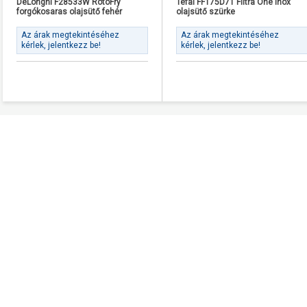
DeLonghi F28533W RotoFry
Tefal FF175D71 Filtra One Inox
forgókosaras olajsütő fehér
olajsütő szürke
Az árak megtekintéséhez
Az árak megtekintéséhez
kérlek, jelentkezz be!
kérlek, jelentkezz be!