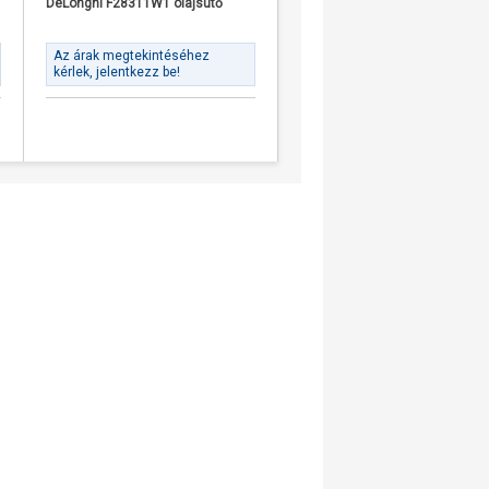
DeLonghi F28311W1 olajsütő
Az árak megtekintéséhez
kérlek, jelentkezz be!