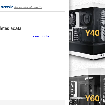
kszerviz
Garanciális útmutató»
letes adatai
www.tefal.hu