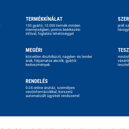
TERMÉKKÍNÁLAT
SZER
-
150 gyártó, 10.000 termék minden
profi 
mennyiségben, pontos beérkezési
távügy
infóval, foglalási lehetőséggel
MEGÉRI
TESZ
közvetlen disztribúció, nagyker- és tender
minősí
árak, folyamatos akciók, gyártói
vásárl
kedvezmények
tesztel
RENDELÉS
0-24 online áruház, személyes
vevőinformációkkal, korszerű
automatizált ügyviteli rendszerrel