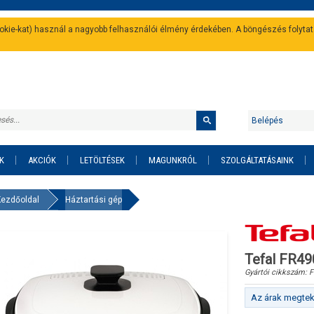
cookie-kat) használ a nagyobb felhasználói élmény érdekében. A böngészés folyta
Belépés
K
AKCIÓK
LETÖLTÉSEK
MAGUNKRÓL
SZOLGÁLTATÁSAINK
Kezdőoldal
Háztartási gép
Tefal FR490
Gyártói cikkszám:
F
Az árak megteki