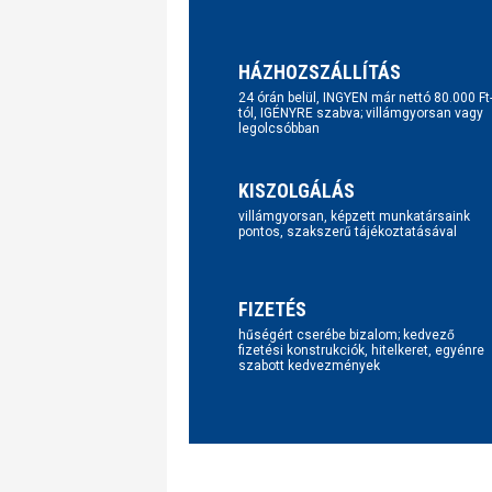
HÁZHOZSZÁLLÍTÁS
24 órán belül, INGYEN már nettó 80.000 Ft
tól, IGÉNYRE szabva; villámgyorsan vagy
legolcsóbban
KISZOLGÁLÁS
villámgyorsan, képzett munkatársaink
pontos, szakszerű tájékoztatásával
FIZETÉS
hűségért cserébe bizalom; kedvező
fizetési konstrukciók, hitelkeret, egyénre
szabott kedvezmények