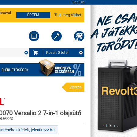
English
tásával
ÉRTEM
Tudj meg többet
Kosár:
0
tétel
ELÉRHETŐSÉGEK
Vissza
070 Versalio 2 7-in-1 olajsütő
R490070
ntéséhez kérlek, jelentkezz be!