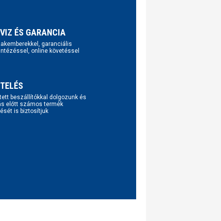
VIZ ÉS GARANCIA
szakemberekkel, garanciális
intézéssel, online követéssel
TELÉS
tett beszállítókkal dolgozunk és
ás előtt számos termék
ését is biztosítjuk