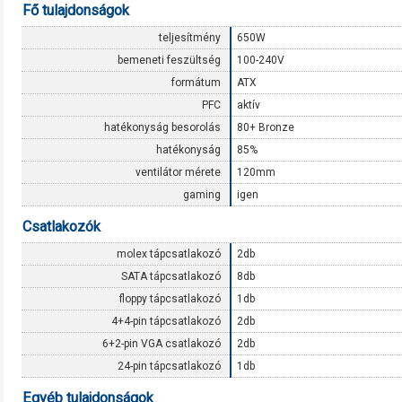
Fő tulajdonságok
teljesítmény
650W
bemeneti feszültség
100-240V
formátum
ATX
PFC
aktív
hatékonyság besorolás
80+ Bronze
hatékonyság
85%
ventilátor mérete
120mm
gaming
igen
Csatlakozók
molex tápcsatlakozó
2db
SATA tápcsatlakozó
8db
floppy tápcsatlakozó
1db
4+4-pin tápcsatlakozó
2db
6+2-pin VGA csatlakozó
2db
24-pin tápcsatlakozó
1db
Egyéb tulajdonságok