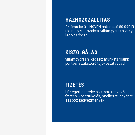
HÁZHOZSZÁLLÍTÁS
24 órán belül, INGYEN már nettó 80.000 Ft
tól, IGÉNYRE szabva; villámgyorsan vagy
legolcsóbban
KISZOLGÁLÁS
villámgyorsan, képzett munkatársaink
pontos, szakszerű tájékoztatásával
FIZETÉS
hűségért cserébe bizalom; kedvező
fizetési konstrukciók, hitelkeret, egyénre
szabott kedvezmények