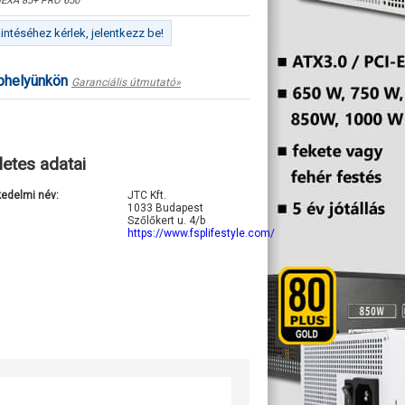
EXA 85+ PRO 650
ntéséhez kérlek, jelentkezz be!
ephelyünkön
Garanciális útmutató»
letes adatai
kedelmi név:
JTC Kft.
1033 Budapest
Szőlőkert u. 4/b
https://www.fsplifestyle.com/