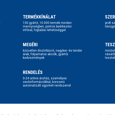
TERMÉKKÍNÁLAT
SZER
-
150 gyártó, 10.000 termék minden
profi 
mennyiségben, pontos beérkezési
távügy
infóval, foglalási lehetőséggel
MEGÉRI
TESZ
közvetlen disztribúció, nagyker- és tender
minősí
árak, folyamatos akciók, gyártói
vásárl
kedvezmények
tesztel
RENDELÉS
0-24 online áruház, személyes
vevőinformációkkal, korszerű
automatizált ügyviteli rendszerrel