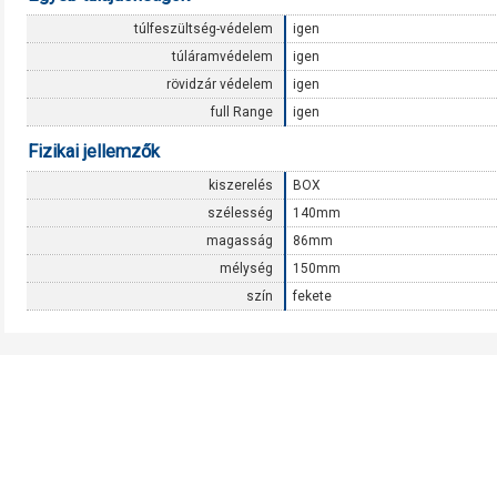
túlfeszültség-védelem
igen
túláramvédelem
igen
rövidzár védelem
igen
full Range
igen
Fizikai jellemzők
kiszerelés
BOX
szélesség
140mm
magasság
86mm
mélység
150mm
szín
fekete