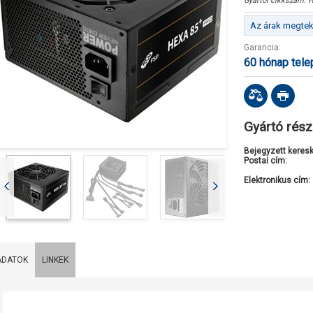
Gyártói cikkszám:
H
Az árak megteki
Garancia:
60 hónap tel
Gyártó rész
Bejegyzett keres
Postai cím:
Elektronikus cím:
ADATOK
LINKEK