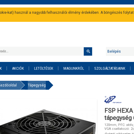
cookie-kat) használ a nagyobb felhasználói élmény érdekében. A böngészés folyta
Belépés
K
AKCIÓK
LETÖLTÉSEK
MAGUNKRÓL
SZOLGÁLTATÁSAINK
Kezdőoldal
Tápegység
FSP HEXA 
tápegység
120mm, PFC: aktív,
VGA csatlakozó: 2d