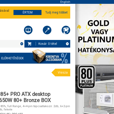
English
tásával
ÉRTEM
Tudj meg többet
Kosár:
0
tétel
ELÉRHETŐSÉGEK
Vissza
85+ PRO ATX desktop
 650W 80+ Bronze BOX
 85%, full Range, 4+4-pin tápcsatlakozó: 2db, 6+2-pin
b, fekete