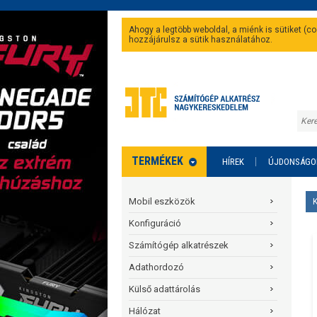
Ahogy a legtöbb weboldal, a miénk is sütiket (
hozzájárulsz a sütik használatához.
TERMÉKEK
HÍREK
ÚJDONSÁGO
Mobil eszközök
Konfiguráció
Számítógép alkatrészek
Adathordozó
Külső adattárolás
Hálózat