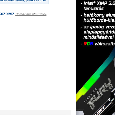
ntéséhez kérlek, jelentkezz be!
kszerviz
Garanciális útmutató»