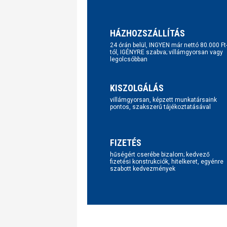
HÁZHOZSZÁLLÍTÁS
24 órán belül, INGYEN már nettó 80.000 Ft
tól, IGÉNYRE szabva; villámgyorsan vagy
legolcsóbban
KISZOLGÁLÁS
villámgyorsan, képzett munkatársaink
pontos, szakszerű tájékoztatásával
FIZETÉS
hűségért cserébe bizalom; kedvező
fizetési konstrukciók, hitelkeret, egyénre
szabott kedvezmények