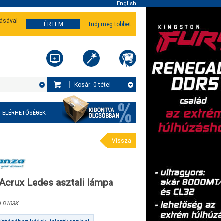
English
tásával
ÉRTEM
Tudj meg többet
Kosár:
0
tétel
ELÉRHETŐSÉGEK
Vissza
Acrux Ledes asztali lámpa
LD103K