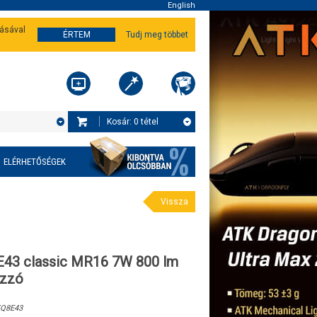
English
tásával
ÉRTEM
Tudj meg többet
Kosár:
0
tétel
ELÉRHETŐSÉGEK
Vissza
43 classic MR16 7W 800 lm
izzó
Q8E43