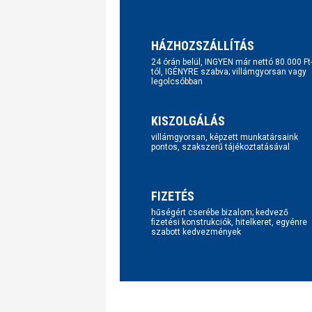
HÁZHOZSZÁLLÍTÁS
24 órán belül, INGYEN már nettó 80.000 Ft
tól, IGÉNYRE szabva; villámgyorsan vagy
legolcsóbban
KISZOLGÁLÁS
villámgyorsan, képzett munkatársaink
pontos, szakszerű tájékoztatásával
FIZETÉS
hűségért cserébe bizalom; kedvező
fizetési konstrukciók, hitelkeret, egyénre
szabott kedvezmények