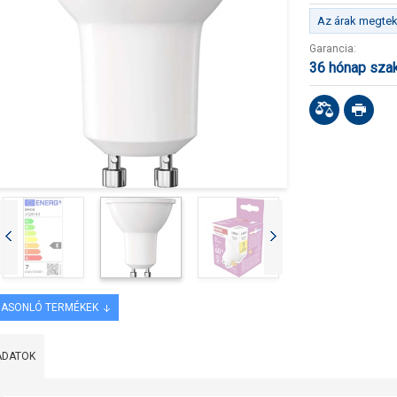
Az árak megteki
Garancia:
36 hónap sza
ASONLÓ TERMÉKEK
ADATOK