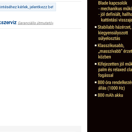
ntéséhez kérlek, jelentkezz be!
kszerviz
Garanciális útmutató»