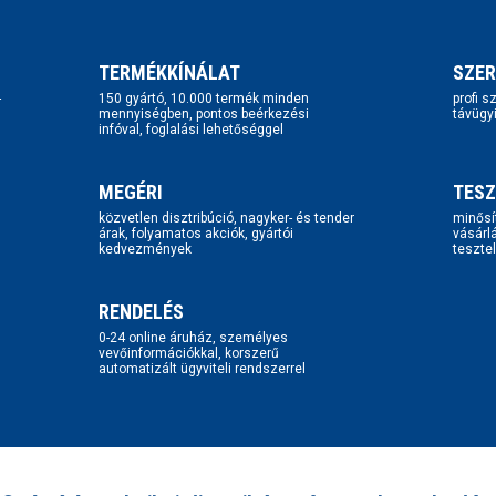
TERMÉKKÍNÁLAT
SZER
-
150 gyártó, 10.000 termék minden
profi 
mennyiségben, pontos beérkezési
távügy
infóval, foglalási lehetőséggel
MEGÉRI
TESZ
közvetlen disztribúció, nagyker- és tender
minősí
árak, folyamatos akciók, gyártói
vásárl
kedvezmények
tesztel
RENDELÉS
0-24 online áruház, személyes
vevőinformációkkal, korszerű
automatizált ügyviteli rendszerrel