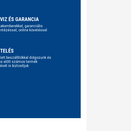
VIZ ÉS GARANCIA
szakemberekkel, garanciális
intézéssel, online követéssel
TELÉS
tett beszállítókkal dolgozunk és
ás előtt számos termék
ését is biztosítjuk