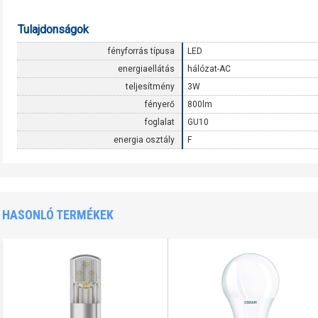
Tulajdonságok
fényforrás típusa
LED
energiaellátás
hálózat-AC
teljesítmény
3W
fényerő
800lm
foglalat
GU10
energia osztály
F
HASONLÓ TERMÉKEK