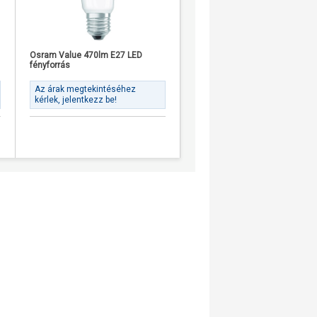
Osram Value 470lm E27 LED
Osram Star+ RGBW 250lm RGB
fényforrás
GU10 LED fényforrás
Az árak megtekintéséhez
Az árak megtekintéséhez
kérlek, jelentkezz be!
kérlek, jelentkezz be!