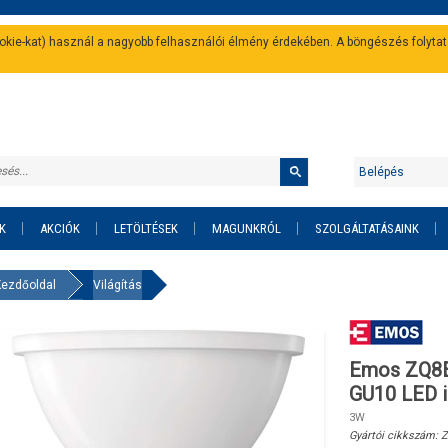
cookie-kat) használ a nagyobb felhasználói élmény érdekében. A böngészés folyta
Belépés
K
AKCIÓK
LETÖLTÉSEK
MAGUNKRÓL
SZOLGÁLTATÁSAINK
Kezdőoldal
Világítás
Emos ZQ8E
GU10 LED 
3W
Gyártói cikkszám:
Z