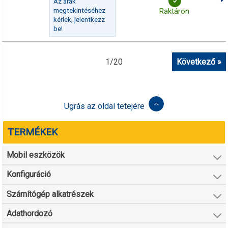
Az árak
megtekintéséhez
Raktáron
kérlek, jelentkezz
be!
1
/
20
Következő »
Ugrás az oldal tetejére
TERMÉKEK
Mobil eszközök
Konfiguráció
Számítógép alkatrészek
Adathordozó