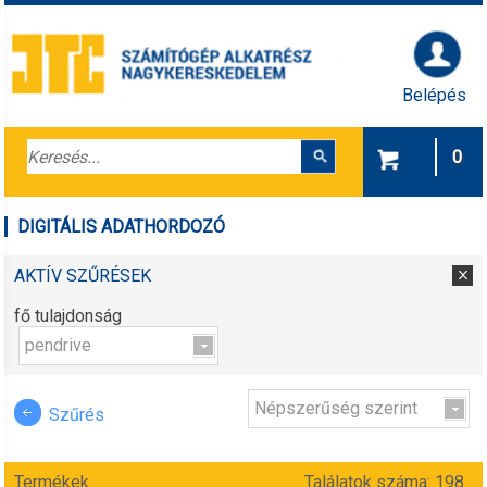
Belépés
0
DIGITÁLIS ADATHORDOZÓ
AKTÍV SZŰRÉSEK
fő tulajdonság
pendrive
Népszerűség szerint
Szűrés
Termékek
Találatok száma: 198