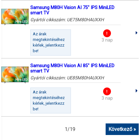
Samsung M80H Vision AI 75" IPS MiniLED
smart TV
Gyártói cikkszám:
UE75M80HAUXXH
Az árak
megtekintéséhez
3 nap
kérlek, jelentkezz
be!
Samsung M80H Vision AI 85" IPS MiniLED
smart TV
Gyártói cikkszám:
UE85M80HAUXXH
Az árak
megtekintéséhez
3 nap
kérlek, jelentkezz
be!
1
/
19
Következő »