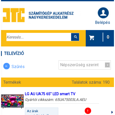
Belépés
0
TELEVÍZIÓ
Népszerűség szerint
Szűrés
Termékek
Találatok száma: 190
LG AU UA75 65" LED smart TV
Gyártói cikkszám:
65UA75003LA.AEU
Az árak