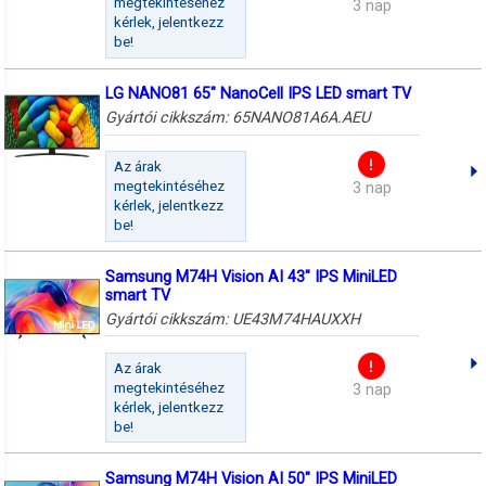
megtekintéséhez
3 nap
kérlek, jelentkezz
be!
LG NANO81 65" NanoCell IPS LED smart TV
Gyártói cikkszám:
65NANO81A6A.AEU
Az árak
megtekintéséhez
3 nap
kérlek, jelentkezz
be!
Samsung M74H Vision AI 43" IPS MiniLED
smart TV
Gyártói cikkszám:
UE43M74HAUXXH
Az árak
megtekintéséhez
3 nap
kérlek, jelentkezz
be!
Samsung M74H Vision AI 50" IPS MiniLED