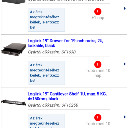
Az árak
megtekintéséhez
+1 nap
kérlek, jelentkezz
be!
Logilink 19" Drawer for 19 inch racks, 2U,
lockable, black
Gyártói cikkszám:
SF163B
Az árak
megtekintéséhez
Több mint 10
kérlek, jelentkezz
nap
be!
Logilink 19" Cantilever Shelf 1U, max. 5 KG,
d=150mm, black
Gyártói cikkszám:
SF1C25B
Az árak
megtekintéséhez
Több mint 10