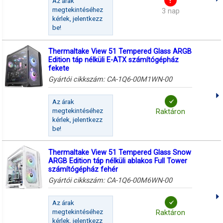
Az árak
megtekintéséhez
3 nap
kérlek, jelentkezz
be!
Thermaltake View 51 Tempered Glass ARGB
Edition táp nélküli E-ATX számítógépház
fekete
Gyártói cikkszám:
CA-1Q6-00M1WN-00
Az árak
megtekintéséhez
Raktáron
kérlek, jelentkezz
be!
Thermaltake View 51 Tempered Glass Snow
ARGB Edition táp nélküli ablakos Full Tower
számítógépház fehér
Gyártói cikkszám:
CA-1Q6-00M6WN-00
Az árak
megtekintéséhez
Raktáron
kérlek, jelentkezz