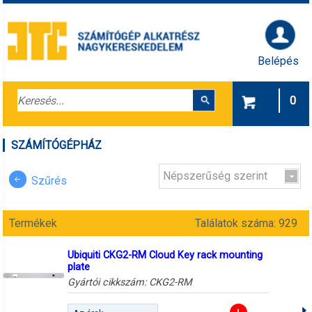
Belépés
0
SZÁMÍTÓGÉPHÁZ
Népszerűség szerint
Szűrés
Termékek
Találatok száma: 929
Ubiquiti CKG2-RM Cloud Key rack mounting
plate
Gyártói cikkszám:
CKG2-RM