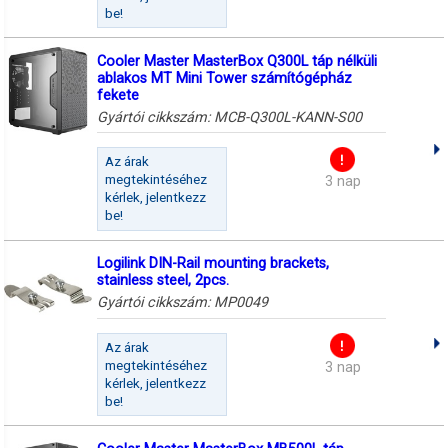
be!
Cooler Master MasterBox Q300L táp nélküli
ablakos MT Mini Tower számítógépház
fekete
Gyártói cikkszám:
MCB-Q300L-KANN-S00
Az árak
megtekintéséhez
3 nap
kérlek, jelentkezz
be!
Logilink DIN-Rail mounting brackets,
stainless steel, 2pcs.
Gyártói cikkszám:
MP0049
Az árak
megtekintéséhez
3 nap
kérlek, jelentkezz
be!