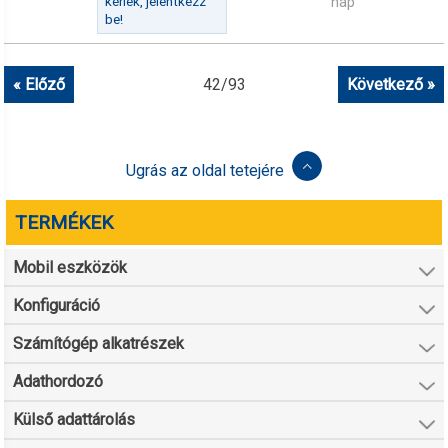
kérlek, jelentkezz
nap
be!
« Előző
42
/
93
Következő »
Ugrás az oldal tetejére
TERMÉKEK
Mobil eszközök
Konfiguráció
Számítógép alkatrészek
Adathordozó
Külső adattárolás