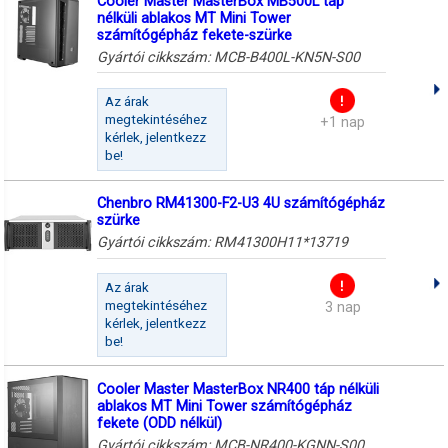
Cooler Master MasterBox MB500L táp
nélküli ablakos MT Mini Tower
számítógépház fekete-szürke
Gyártói cikkszám:
MCB-B400L-KN5N-S00
Az árak
megtekintéséhez
+1 nap
kérlek, jelentkezz
be!
Chenbro RM41300-F2-U3 4U számítógépház
szürke
Gyártói cikkszám:
RM41300H11*13719
Az árak
megtekintéséhez
3 nap
kérlek, jelentkezz
be!
Cooler Master MasterBox NR400 táp nélküli
ablakos MT Mini Tower számítógépház
fekete (ODD nélkül)
Gyártói cikkszám:
MCB-NR400-KGNN-S00