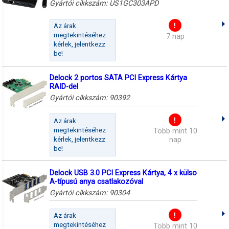
Gyártói cikkszám:
US1GC303APD
Az árak
megtekintéséhez
7 nap
kérlek, jelentkezz
be!
Delock 2 portos SATA PCI Express Kártya
RAID-del
Gyártói cikkszám:
90392
Az árak
megtekintéséhez
Több mint 10
kérlek, jelentkezz
nap
be!
Delock USB 3.0 PCI Express Kártya, 4 x külso
A-típusú anya csatlakozóval
Gyártói cikkszám:
90304
Az árak
megtekintéséhez
Több mint 10