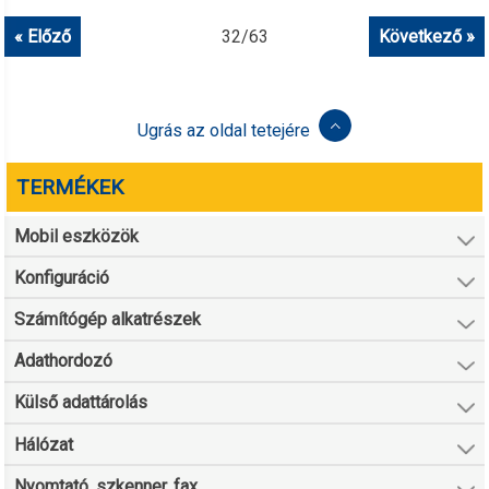
« Előző
32
/
63
Következő »
Ugrás az oldal tetejére
TERMÉKEK
Mobil eszközök
Konfiguráció
Számítógép alkatrészek
Adathordozó
Külső adattárolás
Hálózat
Nyomtató, szkenner, fax