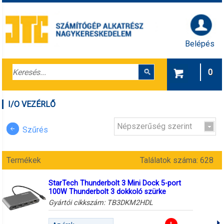
Belépés
0
I/O VEZÉRLŐ
Népszerűség szerint
Szűrés
Termékek
Találatok száma: 628
StarTech Thunderbolt 3 Mini Dock 5-port
100W Thunderbolt 3 dokkoló szürke
Gyártói cikkszám:
TB3DKM2HDL