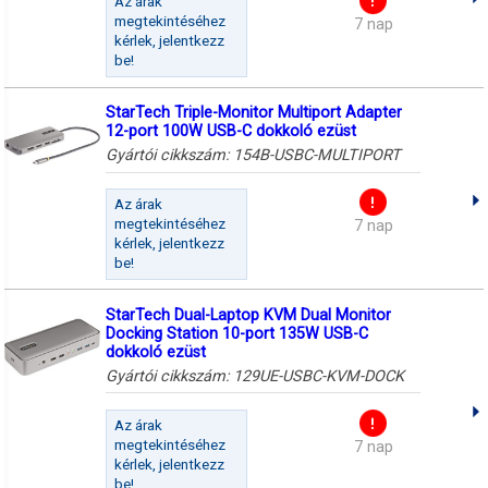
Az árak
megtekintéséhez
7 nap
kérlek, jelentkezz
be!
StarTech Triple-Monitor Multiport Adapter
12-port 100W USB-C dokkoló ezüst
Gyártói cikkszám:
154B-USBC-MULTIPORT
Az árak
megtekintéséhez
7 nap
kérlek, jelentkezz
be!
StarTech Dual-Laptop KVM Dual Monitor
Docking Station 10-port 135W USB-C
dokkoló ezüst
Gyártói cikkszám:
129UE-USBC-KVM-DOCK
Az árak
megtekintéséhez
7 nap
kérlek, jelentkezz
be!