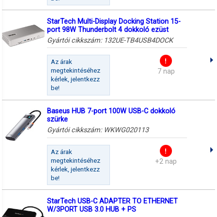
StarTech Multi-Display Docking Station 15-
port 98W Thunderbolt 4 dokkoló ezüst
Gyártói cikkszám:
132UE-TB4USB4DOCK
Az árak
megtekintéséhez
7 nap
kérlek, jelentkezz
be!
Baseus HUB 7-port 100W USB-C dokkoló
szürke
Gyártói cikkszám:
WKWG020113
Az árak
megtekintéséhez
+2 nap
kérlek, jelentkezz
be!
StarTech USB-C ADAPTER TO ETHERNET
W/3PORT USB 3.0 HUB + PS