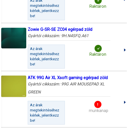
Az árak
megtekintéséhez
Raktáron
kérlek, jelentkezz
be!
Zowie G-SR-SE ZC04 egérpad zöld
Gyártói cikkszám:
9H.N4SFQ.A61
Az árak
megtekintéséhez
Raktáron
kérlek, jelentkezz
be!
ATK 99G Air XL Xsoft gaming egérpad zöld
Gyártói cikkszám:
99G AIR MOUSEPAD XL
GREEN
Az árak
megtekintéséhez
munkanap
kérlek, jelentkezz
be!