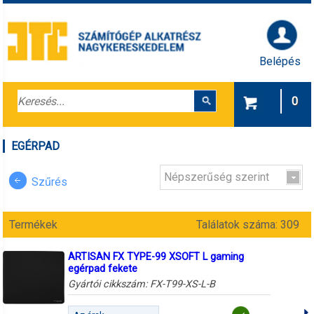
Belépés
0
EGÉRPAD
Népszerűség szerint
Szűrés
Termékek
Találatok száma: 309
ARTISAN FX TYPE-99 XSOFT L gaming
egérpad fekete
Gyártói cikkszám:
FX-T99-XS-L-B