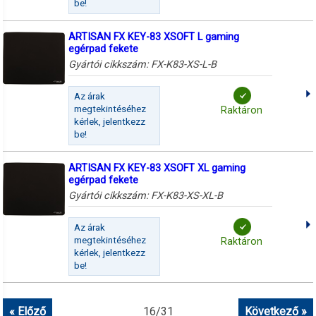
be!
ARTISAN FX KEY-83 XSOFT L gaming
egérpad fekete
Gyártói cikkszám:
FX-K83-XS-L-B
Az árak
megtekintéséhez
Raktáron
kérlek, jelentkezz
be!
ARTISAN FX KEY-83 XSOFT XL gaming
egérpad fekete
Gyártói cikkszám:
FX-K83-XS-XL-B
Az árak
megtekintéséhez
Raktáron
kérlek, jelentkezz
be!
« Előző
16
/
31
Következő »