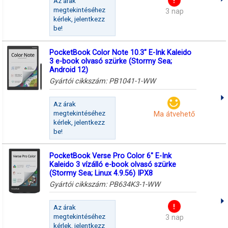
Az árak
megtekintéséhez
3 nap
kérlek, jelentkezz
be!
PocketBook Color Note 10.3" E-Ink Kaleido
3 e-book olvasó szürke (Stormy Sea;
Android 12)
Gyártói cikkszám:
PB1041-1-WW
Az árak
megtekintéséhez
Ma átvehető
kérlek, jelentkezz
be!
PocketBook Verse Pro Color 6" E-Ink
Kaleido 3 vízálló e-book olvasó szürke
(Stormy Sea; Linux 4.9.56) IPX8
Gyártói cikkszám:
PB634K3-1-WW
Az árak
megtekintéséhez
3 nap
kérlek, jelentkezz