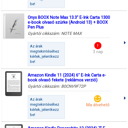
be!
Onyx BOOX Note Max 13.3" E-Ink Carta 1300
e-book olvasó szürke (Android 13) + BOOX
Pen Plus
Gyártói cikkszám:
NOTE MAX
Az árak
megtekintéséhez
3 nap
kérlek, jelentkezz
be!
Amazon Kindle 11 (2024) 6" E-Ink Carta e-
book olvasó fekete (reklámos verzió)
Gyártói cikkszám:
B0CNV9F72P
Az árak
megtekintéséhez
Ma átvehető
kérlek, jelentkezz
be!