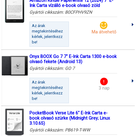
Amazon Kindle Paperwhite 12 (2024) 7" E-
Ink Carta vízálló e-book olvasó zöld
Gyártói cikkszám:
B0CFPHV9ZN
Az árak
megtekintéséhez
Ma átvehető
kérlek, jelentkezz
be!
Onyx BOOX Go 7 7" E-Ink Carta 1300 e-book
olvasó fekete (Android 13)
Gyártói cikkszám:
GO 7
Az árak
megtekintéséhez
3 nap
kérlek, jelentkezz
be!
PocketBook Verse Lite 6" E-Ink Carta e-
book olvasó szürke (Midnight Grey; Linux
3.10.65)
Gyártói cikkszám:
PB619-T-WW