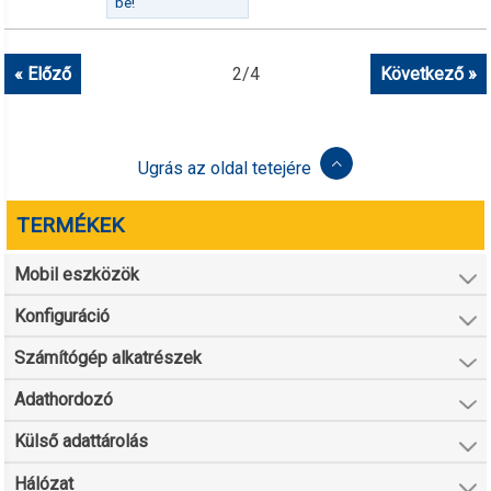
be!
« Előző
2
/
4
Következő »
Ugrás az oldal tetejére
TERMÉKEK
Mobil eszközök
Konfiguráció
Számítógép alkatrészek
Adathordozó
Külső adattárolás
Hálózat