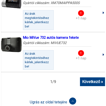
Gyártói cikkszám:
XM70MAIPPA500S
Az árak
megtekintéséhez
+1 nap
kérlek, jelentkezz
be!
Mio MiVue 732 autós kamera fekete
Gyártói cikkszám:
MIVUE732
Az árak
megtekintéséhez
+1 nap
kérlek, jelentkezz
be!
1
/
9
Következő »
Ugrás az oldal tetejére