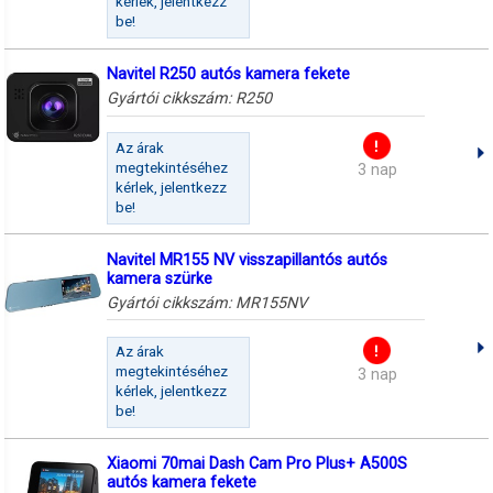
kérlek, jelentkezz
be!
Navitel R250 autós kamera fekete
Gyártói cikkszám:
R250
Az árak
megtekintéséhez
3 nap
kérlek, jelentkezz
be!
Navitel MR155 NV visszapillantós autós
kamera szürke
Gyártói cikkszám:
MR155NV
Az árak
megtekintéséhez
3 nap
kérlek, jelentkezz
be!
Xiaomi 70mai Dash Cam Pro Plus+ A500S
autós kamera fekete