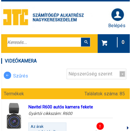
Belépés
0
VIDEÓKAMERA
Népszerűség szerint
Szűrés
Termékek
Találatok száma: 85
Navitel R600 autós kamera fekete
Gyártói cikkszám:
R600
Az árak