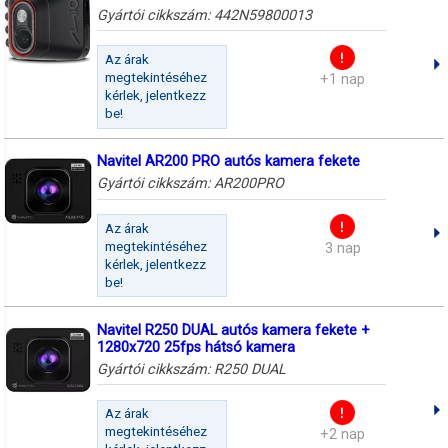
Gyártói cikkszám:
442N59800013
Az árak
megtekintéséhez
+1 nap
kérlek, jelentkezz
be!
Navitel AR200 PRO autós kamera fekete
Gyártói cikkszám:
AR200PRO
Az árak
megtekintéséhez
3 nap
kérlek, jelentkezz
be!
Navitel R250 DUAL autós kamera fekete +
1280x720 25fps hátsó kamera
Gyártói cikkszám:
R250 DUAL
Az árak
megtekintéséhez
+2 nap