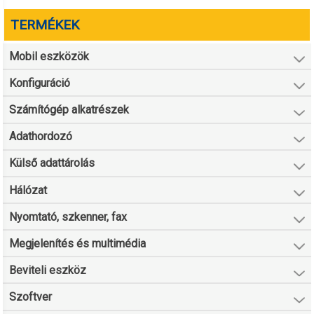
TERMÉKEK
Mobil eszközök
Konfiguráció
Számítógép alkatrészek
Adathordozó
Külső adattárolás
Hálózat
Nyomtató, szkenner, fax
Megjelenítés és multimédia
Beviteli eszköz
Szoftver