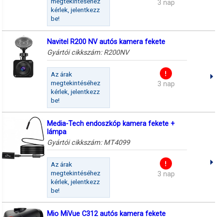
megtekintéséhez
3 nap
kérlek, jelentkezz
be!
Navitel R200 NV autós kamera fekete
Gyártói cikkszám:
R200NV
Az árak
megtekintéséhez
3 nap
kérlek, jelentkezz
be!
Media-Tech endoszkóp kamera fekete +
lámpa
Gyártói cikkszám:
MT4099
Az árak
megtekintéséhez
3 nap
kérlek, jelentkezz
be!
Mio MiVue C312 autós kamera fekete