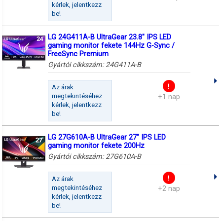
kérlek, jelentkezz
be!
LG 24G411A-B UltraGear 23.8" IPS LED
gaming monitor fekete 144Hz G-Sync /
FreeSync Premium
Gyártói cikkszám:
24G411A-B
Az árak
megtekintéséhez
+1 nap
kérlek, jelentkezz
be!
LG 27G610A-B UltraGear 27" IPS LED
gaming monitor fekete 200Hz
Gyártói cikkszám:
27G610A-B
Az árak
megtekintéséhez
+2 nap
kérlek, jelentkezz
be!