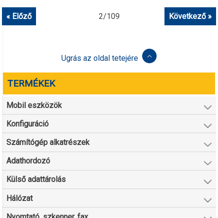
« Előző
2
/
109
Következő »
Ugrás az oldal tetejére
TERMÉKEK
Mobil eszközök
Konfiguráció
Számítógép alkatrészek
Adathordozó
Külső adattárolás
Hálózat
Nyomtató, szkenner, fax