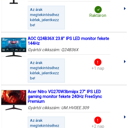
Az árak
megtekintéséhez
Raktáron
kérlek, jelentkezz
be!
AOC Q24B36X 23.8" IPS LED monitor fekete
144Hz
Gyártói cikkszám:
Q24B36X
Az árak
megtekintéséhez
+1 nap
kérlek, jelentkezz
be!
Acer Nitro VG270W3bmiipx 27" IPS LED
gaming monitor fekete 240Hz FreeSync
Premium
Gyártói cikkszám:
UM.HV0EE.309
Az árak
megtekintéséhez
+2 nap