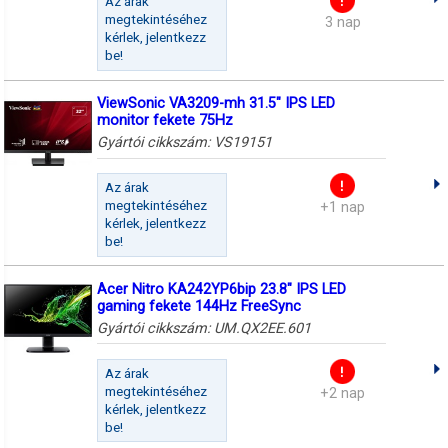
Az árak
megtekintéséhez
3 nap
kérlek, jelentkezz
be!
ViewSonic VA3209-mh 31.5" IPS LED
monitor fekete 75Hz
Gyártói cikkszám:
VS19151
Az árak
megtekintéséhez
+1 nap
kérlek, jelentkezz
be!
Acer Nitro KA242YP6bip 23.8" IPS LED
gaming fekete 144Hz FreeSync
Gyártói cikkszám:
UM.QX2EE.601
Az árak
megtekintéséhez
+2 nap
kérlek, jelentkezz
be!