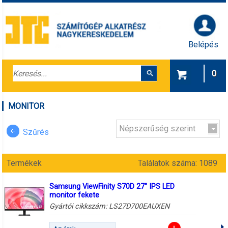
Belépés
0
MONITOR
Népszerűség szerint
Szűrés
Termékek
Találatok száma: 1089
Samsung ViewFinity S70D 27" IPS LED
monitor fekete
Gyártói cikkszám:
LS27D700EAUXEN