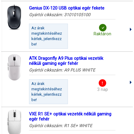
Genius DX-120 USB optikai egér fekete
Gyártói cikkszám:
31010105100
Az árak
megtekintéséhez
Raktáron
kérlek, jelentkezz
be!
ATK Dragonfly A9 Plus optikai vezeték
nélküli gaming egér fehér
Gyártói cikkszám:
A9 PLUS WHITE
Az árak
megtekintéséhez
3 nap
kérlek, jelentkezz
be!
VXE R1 SE+ optikai vezeték nélküli gaming
egér fehér
Gyártói cikkszám:
R1 SE+ WHITE