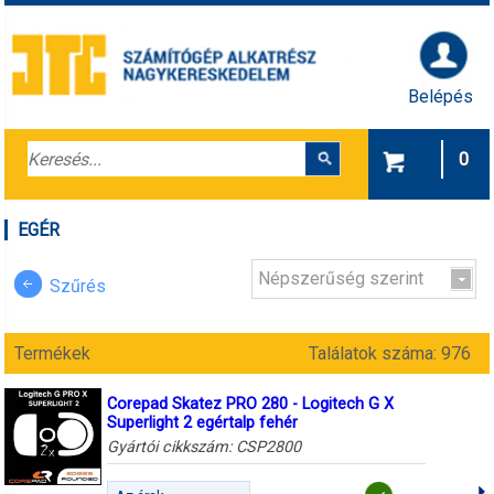
Belépés
0
EGÉR
Népszerűség szerint
Szűrés
Termékek
Találatok száma: 976
Corepad Skatez PRO 280 - Logitech G X
Superlight 2 egértalp fehér
Gyártói cikkszám:
CSP2800