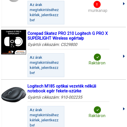
Az árak
megtekintéséhez
munkanap
kérlek, jelentkezz
be!
Corepad Skatez PRO 210 Logitech G PRO X
SUPERLIGHT Wireless egértalp
Gyártói cikkszám:
CS29800
Az árak
megtekintéséhez
Raktáron
kérlek, jelentkezz
be!
Logitech M185 optikai vezeték nélküli
notebook egér fekete-szürke
Gyártói cikkszám:
910-002235
Az árak
megtekintéséhez
Raktáron
kérlek, jelentkezz
be!