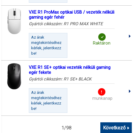
VXE R1 ProMax optikai USB / vezeték nélküli
gaming egér fehér
Gyártói cikkszám:
R1 PRO MAX WHITE
Az árak
megtekintéséhez
Raktáron
kérlek, jelentkezz
be!
VXE R1 SE+ optikai vezeték nélküli gaming
egér fekete
Gyártói cikkszám:
R1 SE+ BLACK
Az árak
megtekintéséhez
munkanap
kérlek, jelentkezz
be!
1
/
98
Következő »